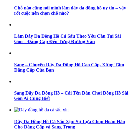
Chỗ nào cũng nói mình làm dây da đồng hồ uy tín – vậy
rốt cuộc nên chọn chỗ nào?
Làm Dây Da Đồng Hồ Cá Sấu Theo Yêu Cầu Tại Sài
Gòn – Đẳng Cấp Đến Từng Đường Vân
Sang – Chuyên Dây Da Đồng Hồ Cao Cấp, Xứng Tầm
Đẳng Cấp Của Bạn
Sang Dây Da Đồng Hồ – Cái Tên Dân Chơi Đồng Hồ Sài
Gòn Ai Cũng Biết
Dây Da Đồng Hồ Cá Sấu Xịn: Sự Lựa Chọn Hoàn Hảo
Cho Đẳng Cấp và Sang Trọng