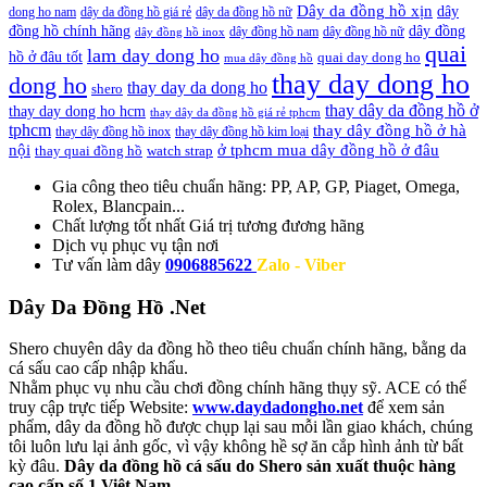
Dây da đồng hồ xịn
dây
dong ho nam
dây da đồng hồ giá rẻ
dây da đồng hồ nữ
đồng hồ chính hãng
dây đồng
dây đồng hồ nam
dây đồng hồ nữ
dây đồng hồ inox
quai
lam day dong ho
hồ ở đâu tốt
quai day dong ho
mua dây đồng hồ
thay day dong ho
dong ho
thay day da dong ho
shero
thay dây da đồng hồ ở
thay day dong ho hcm
thay dây da đồng hồ giá rẻ tphcm
tphcm
thay dây đồng hồ ở hà
thay dây đồng hồ inox
thay dây đồng hồ kim loại
nội
ở tphcm mua dây đồng hồ ở đâu
thay quai đồng hồ
watch strap
Gia công theo tiêu chuẩn hãng:
PP, AP, GP, Piaget, Omega,
Rolex, Blancpain...
Chất lượng tốt nhất
Giá trị tương đương hãng
Dịch vụ
phục vụ tận nơi
Tư vấn làm dây
0906885622
Zalo - Viber
Dây Da Đồng Hồ .Net
Shero chuyên dây da đồng hồ theo tiêu chuẩn chính hãng, bằng da
cá sấu cao cấp nhập khẩu.
Nhằm phục vụ nhu cầu chơi đồng chính hãng thụy sỹ. ACE có thể
truy cập trực tiếp Website:
www.daydadongho.net
để xem sản
phẩm, dây da đồng hồ được chụp lại sau mỗi lần giao khách, chúng
tôi luôn lưu lại ảnh gốc, vì vậy không hề sợ ăn cắp hình ảnh từ bất
kỳ đâu.
Dây da đồng hồ cá sấu do Shero sản xuất thuộc hàng
cao cấp số 1 Việt Nam.