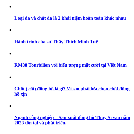
Loại da và chất da là 2 khái niệm hoàn toàn khác nhau
Hành trình của sư Thầy Thích Minh Tuệ
RM88 Tourbillon với biểu tượng mặt cười tại Việt Nam
Chốt ( cốt) đồng hồ là gì? Vì sao phải lựa chọn chốt đồng
hồ xịn
Ngành công nghiệp – Sản xuất đồng hồ Thụy Sĩ vào năm
2023 tồn tại và phát triển.