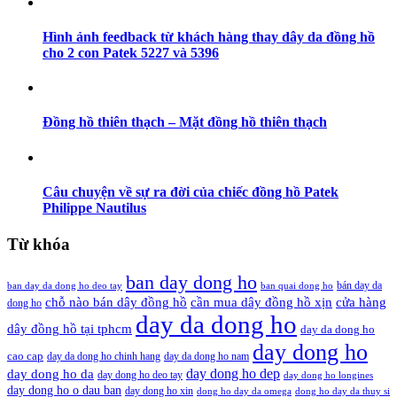
Hình ảnh feedback từ khách hàng thay dây da đồng hồ
cho 2 con Patek 5227 và 5396
Đồng hồ thiên thạch – Mặt đồng hồ thiên thạch
Câu chuyện về sự ra đời của chiếc đồng hồ Patek
Philippe Nautilus
Từ khóa
ban day dong ho
bán day da
ban day da dong ho deo tay
ban quai dong ho
cần mua dây đồng hồ xịn
chỗ nào bán dây đồng hồ
cửa hàng
dong ho
day da dong ho
dây đồng hồ tại tphcm
day da dong ho
day dong ho
cao cap
day da dong ho chinh hang
day da dong ho nam
day dong ho dep
day dong ho da
day dong ho deo tay
day dong ho longines
day dong ho o dau ban
day dong ho xin
dong ho day da omega
dong ho day da thuy si