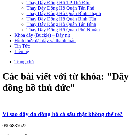
Thay Dây Đồng Hồ TP Thủ Đức
Thay Dây Đồng Hồ Quận Tân Phú
Thay Dây Đồng Hồ Quận Bình Thạnh
Thay Dây Đồng Hồ Quận Bình Tân
Thay Dây Đồng Hồ Quận Tân Bình
Thay Dây Đồng Hồ Quận Phú Nhuận
Khóa dây (Buckle) – Dây nịt
Hình thức đặt dây và thanh toán
Tin Tức
Liên hệ
Trang chủ
Các bài viết với từ khóa: "
Dây
đồng hồ thủ đức
"
Vì sao dây da đồng hồ cá sấu thật không thể rẻ?
0906885622