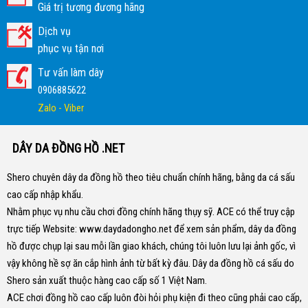
Giá trị tương đương hãng
Dịch vụ
phục vụ tận nơi
Tư vấn làm dây
0906885622
Zalo - Viber
DÂY DA ĐỒNG HỒ .NET
Shero chuyên dây da đồng hồ theo tiêu chuẩn chính hãng, bằng da cá sấu
cao cấp nhập khẩu.
Nhằm phục vụ nhu cầu chơi đồng chính hãng thụy sỹ. ACE có thể truy cập
trực tiếp Website:
www.daydadongho.net
để xem sản phẩm, dây da đồng
hồ được chụp lại sau mỗi lần giao khách, chúng tôi luôn lưu lại ảnh gốc, vì
vậy không hề sợ ăn cắp hình ảnh từ bất kỳ đâu.
Dây da đồng hồ cá sấu do
Shero sản xuất thuộc hàng cao cấp số 1 Việt Nam.
ACE chơi đồng hồ cao cấp luôn đòi hỏi phụ kiện đi theo cũng phải cao cấp,