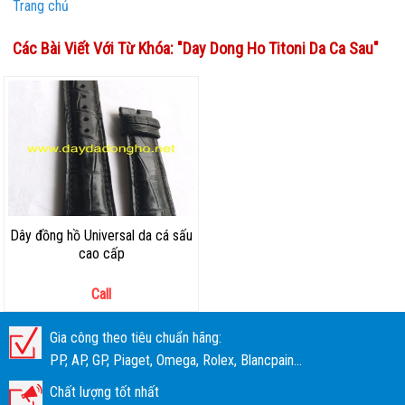
Trang chủ
Các Bài Viết Với Từ Khóa: "
Day Dong Ho Titoni Da Ca Sau
"
Dây đồng hồ Universal da cá sấu
cao cấp
Call
Gia công theo tiêu chuẩn hãng:
PP, AP, GP, Piaget, Omega, Rolex, Blancpain...
Chất lượng tốt nhất