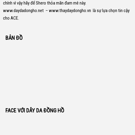
chính vì vậy hãy để Shero thỏa mãn đam mê này.
www.daydadongho.net
–
www.thaydaydongho.vn
là sự lựa chọn tin cậy
cho ACE.
BẢN ĐỒ
FACE VỚI DÂY DA ĐỒNG HỒ