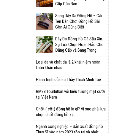
Cấp Của Bạn
Sang Dây Da Đồng Hồ – Cái
Tên Dân Chơi Đồng Hồ Sài
Gòn Ai Cũng Biết
Dây Da Đồng Hồ Cá Sấu Xịn:
Sự Lựa Chọn Hoàn Hảo Cho
Đẳng Cấp và Sang Trọng
Loại da và chất da là 2 khái niệm hoàn
toàn khác nhau
Hành trình của sư Thầy Thích Minh Tuệ
RM88 Tourbillon với biểu tượng mặt cười
tại Việt Nam
Chốt ( cốt) đồng hồ là gì? Vì sao phải lựa
chọn chốt đồng hồ xịn
Ngành công nghiệp – Sản xuất đồng hồ
Thụy Sĩ vào năm 2023 tồn tại và phát