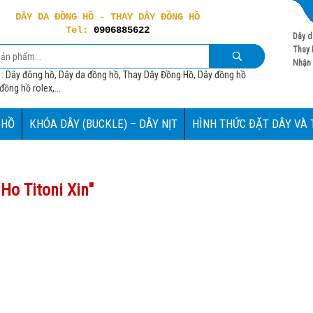
DÂY DA ĐỒNG HỒ - THAY DÂY ĐỒNG HỒ
Tel:
0906885622
Dây d
Thay 
Nhận 
 : Dây đông hồ, Dây da đồng hồ, Thay Dây Đồng Hồ, Dây đồng hồ
ồng hồ rolex,...
 HỒ
KHÓA DÂY (BUCKLE) – DÂY NỊT
HÌNH THỨC ĐẶT DÂY VÀ
Ho Titoni Xin
"