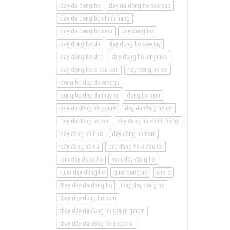
day da dong ho
day da dong ho cao cap
day da dong ho chinh hang
day da dong ho nam
day dong ho
day dong ho da
day dong ho deo tay
day dong ho dep
day dong ho longines
day dong ho o dau ban
day dong ho xin
dong ho day da omega
dong ho day da thuy si
dong ho nam
dây da đồng hồ giá rẻ
dây da đồng hồ nữ
Dây da đồng hồ xịn
dây đồng hồ chính hãng
dây đồng hồ inox
dây đồng hồ nam
dây đồng hồ nữ
dây đồng hồ ở đâu tốt
lam day dong ho
mua dây đồng hồ
quai day dong ho
quai dong ho
shero
thay day da dong ho
thay day dong ho
thay day dong ho hcm
thay dây da đồng hồ giá rẻ tphcm
thay dây da đồng hồ ở tphcm