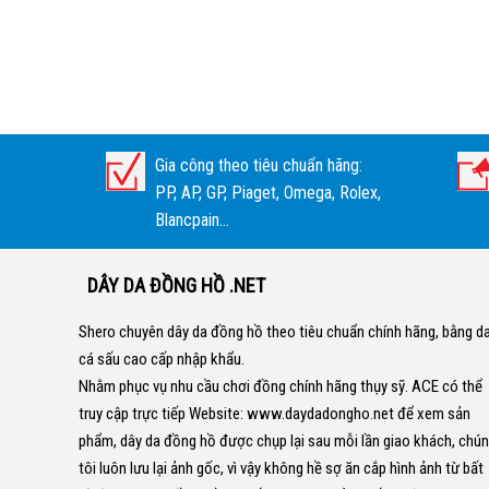
Gia công theo tiêu chuẩn hãng:
PP, AP, GP, Piaget, Omega, Rolex,
Blancpain...
DÂY DA ĐỒNG HỒ .NET
Shero chuyên dây da đồng hồ theo tiêu chuẩn chính hãng, bằng d
cá sấu cao cấp nhập khẩu.
Nhằm phục vụ nhu cầu chơi đồng chính hãng thụy sỹ. ACE có thể
truy cập trực tiếp Website:
www.daydadongho.net
để xem sản
phẩm, dây da đồng hồ được chụp lại sau mỗi lần giao khách, chú
tôi luôn lưu lại ảnh gốc, vì vậy không hề sợ ăn cắp hình ảnh từ bất