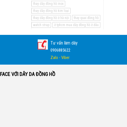
thay dây đồng hồ inox
thay dây đồng hồ kim loại
thay dây đồng hồ ở hà nội
thay quai đồng hồ
watch strap
ở tphcm mua dây đồng hồ ở đâu
Tư vấn làm dây
0906885622
Zalo - Viber
FACE VỚI DÂY DA ĐỒNG HỒ