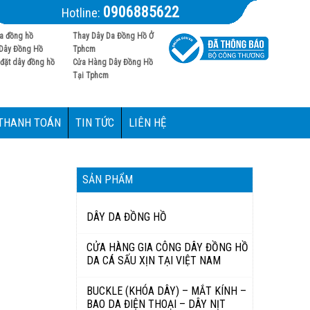
0906885622
Hotline:
a đồng hồ
Thay Dây Da Đồng Hồ Ở
Dây Đồng Hồ
Tphcm
đặt dây đồng hồ
Cửa Hàng Dây Đồng Hồ
Tại Tphcm
 THANH TOÁN
TIN TỨC
LIÊN HỆ
SẢN PHẨM
DÂY DA ĐỒNG HỒ
CỬA HÀNG GIA CÔNG DÂY ĐỒNG HỒ
DA CÁ SẤU XỊN TẠI VIỆT NAM
BUCKLE (KHÓA DÂY) – MẮT KÍNH –
BAO DA ĐIỆN THOẠI – DÂY NỊT