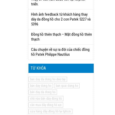
triển.
Hình ảnh feedback từ khách hàng thay
dây da đồng hồ cho 2 con Patek 5227 và
5396
Đồng hồ thiên thạch – Mặt đồng hồ thiên
thạch
Câu chuyện về sự ra đời của chiếc đồng
hồ Patek Philippe Nautilus
TỪ KHÓA
ban day da dong ho deo tay
ban day dong ho
ban quai dong ho
bán day da dong ho
chỗ nào bán dây đồng hồ
cần mua dây đồng hồ xịn
cửa hàng dây đồng hồ tại tphcm