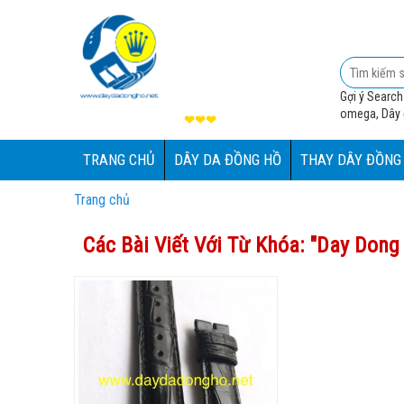
Gợi ý Search
omega, Dây đ
❤❤❤
TRANG CHỦ
DÂY DA ĐỒNG HỒ
THAY DÂY ĐỒNG
Trang chủ
Các Bài Viết Với Từ Khóa: "
Day Dong 