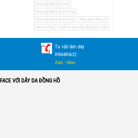
thay dây đồng hồ inox
thay dây đồng hồ kim loại
thay dây đồng hồ ở hà nội
thay quai đồng hồ
watch strap
ở tphcm mua dây đồng hồ ở đâu
Tư vấn làm dây
0906885622
Zalo - Viber
FACE VỚI DÂY DA ĐỒNG HỒ