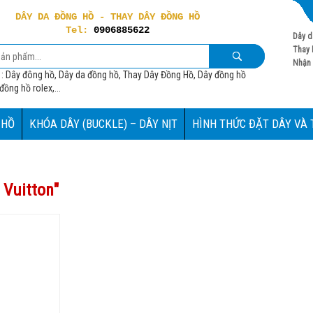
DÂY DA ĐỒNG HỒ - THAY DÂY ĐỒNG HỒ
Tel:
0906885622
Dây d
Thay 
Nhận 
 : Dây đông hồ, Dây da đồng hồ, Thay Dây Đồng Hồ, Dây đồng hồ
ồng hồ rolex,...
 HỒ
KHÓA DÂY (BUCKLE) – DÂY NỊT
HÌNH THỨC ĐẶT DÂY VÀ
 Vuitton
"