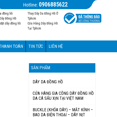
0906885622
Hotline:
a đồng hồ
Thay Dây Da Đồng Hồ Ở
Dây Đồng Hồ
Tphcm
đặt dây đồng hồ
Cửa Hàng Dây Đồng Hồ
Tại Tphcm
 THANH TOÁN
TIN TỨC
LIÊN HỆ
SẢN PHẨM
DÂY DA ĐỒNG HỒ
CỬA HÀNG GIA CÔNG DÂY ĐỒNG HỒ
DA CÁ SẤU XỊN TẠI VIỆT NAM
BUCKLE (KHÓA DÂY) – MẮT KÍNH –
BAO DA ĐIỆN THOẠI – DÂY NỊT