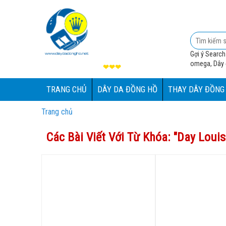
Gợi ý Search
omega, Dây đ
❤❤❤
TRANG CHỦ
DÂY DA ĐỒNG HỒ
THAY DÂY ĐỒNG
Trang chủ
Các Bài Viết Với Từ Khóa: "
Day Louis