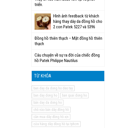
triển.
Hình ảnh feedback từ khách
hàng thay dây da đồng hồ cho
2 con Patek 5227 và 5396
Đồng hồ thiên thạch – Mặt đồng hồ thiên
thạch
Câu chuyện về sự ra đời của chiếc đồng
hồ Patek Philippe Nautilus
TỪ KHÓA
ban day da dong ho deo tay
ban day dong ho
ban quai dong ho
bán day da dong ho
chỗ nào bán dây đồng hồ
cần mua dây đồng hồ xịn
cửa hàng dây đồng hồ tại tphcm