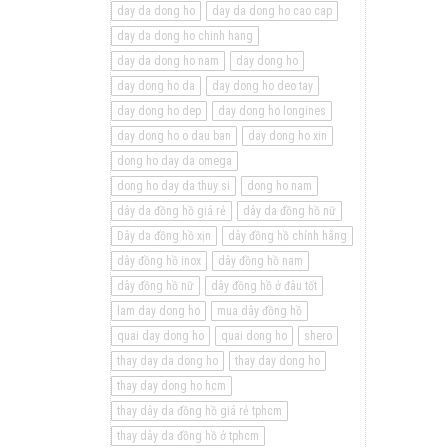
day da dong ho
day da dong ho cao cap
day da dong ho chinh hang
day da dong ho nam
day dong ho
day dong ho da
day dong ho deo tay
day dong ho dep
day dong ho longines
day dong ho o dau ban
day dong ho xin
dong ho day da omega
dong ho day da thuy si
dong ho nam
dây da đồng hồ giá rẻ
dây da đồng hồ nữ
Dây da đồng hồ xịn
dây đồng hồ chính hãng
dây đồng hồ inox
dây đồng hồ nam
dây đồng hồ nữ
dây đồng hồ ở đâu tốt
lam day dong ho
mua dây đồng hồ
quai day dong ho
quai dong ho
shero
thay day da dong ho
thay day dong ho
thay day dong ho hcm
thay dây da đồng hồ giá rẻ tphcm
thay dây da đồng hồ ở tphcm