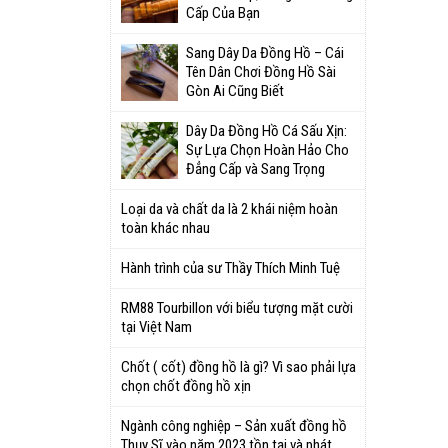
Cấp Của Bạn
Sang Dây Da Đồng Hồ – Cái
Tên Dân Chơi Đồng Hồ Sài
Gòn Ai Cũng Biết
Dây Da Đồng Hồ Cá Sấu Xịn:
Sự Lựa Chọn Hoàn Hảo Cho
Đẳng Cấp và Sang Trọng
Loại da và chất da là 2 khái niệm hoàn
toàn khác nhau
Hành trình của sư Thầy Thích Minh Tuệ
RM88 Tourbillon với biểu tượng mặt cười
tại Việt Nam
Chốt ( cốt) đồng hồ là gì? Vì sao phải lựa
chọn chốt đồng hồ xịn
Ngành công nghiệp – Sản xuất đồng hồ
Thụy Sĩ vào năm 2023 tồn tại và phát