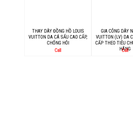
THAY DÂY ĐỒNG HỒ LOUIS
GIA CÔNG DÂY N
VUITTON DA CÁ SẤU CAO CẤP,
VUITTON (LV) DA 
CHỐNG HÔI
CẤP THEO TIÊU C
HÃNG
Call
Call