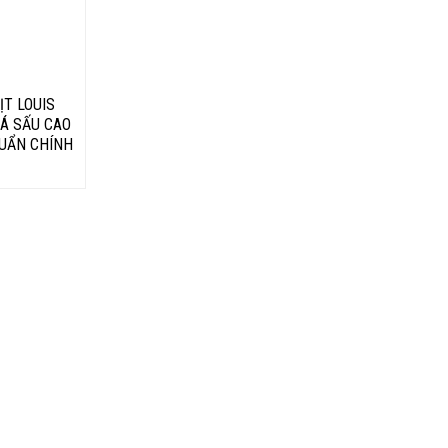
ỊT LOUIS
CÁ SẤU CAO
HUẨN CHÍNH