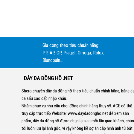
Gia công theo tiêu chuẩn hãng:
PP, AP, GP, Piaget, Omega, Rolex,
Blancpain...
DÂY DA ĐỒNG HỒ .NET
Shero chuyên dây da đồng hồ theo tiêu chuẩn chính hãng, bằng d
cá sấu cao cấp nhập khẩu.
Nhằm phục vụ nhu cầu chơi đồng chính hãng thụy sỹ. ACE có thể
truy cập trực tiếp Website:
www.daydadongho.net
để xem sản
phẩm, dây da đồng hồ được chụp lại sau mỗi lần giao khách, chú
tôi luôn lưu lại ảnh gốc, vì vậy không hề sợ ăn cắp hình ảnh từ bất