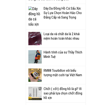
Dây Da Đồng Hồ Cá Sấu Xịn:
Sự Lựa Chọn Hoàn Hảo Cho
Đẳng Cấp và Sang Trọng
Loại da và chất da là 2 khái
niệm hoàn toàn khác nhau
Hành trình của sư Thầy Thích
Minh Tuệ
RM88 Tourbillon với biểu
tượng mặt cười tại Việt Nam
Chốt ( cốt) đồng hồ là gì? Vì
sao phải lựa chọn chốt đồng
hồ xịn