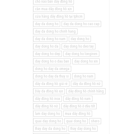
chỗ nào bán dây đồng hồ
cần mua dây đồng hồ xịn
cửa hàng dây đồng hồ tại tphcm
day da dong ho
day da dong ho cao cap
day da dong ho chinh hang
day da dong ho nam
day dong ho
day dong ho da
day dong ho deo tay
day dong ho dep
day dong ho longines
day dong ho o dau ban
day dong ho xin
dong ho day da omega
dong ho day da thuy si
dong ho nam
dây da đồng hồ giá rẻ
dây da đồng hồ nữ
Dây da đồng hồ xịn
dây đồng hồ chính hãng
dây đồng hồ inox
dây đồng hồ nam
dây đồng hồ nữ
dây đồng hồ ở đâu tốt
lam day dong ho
mua dây đồng hồ
quai day dong ho
quai dong ho
shero
thay day da dong ho
thay day dong ho