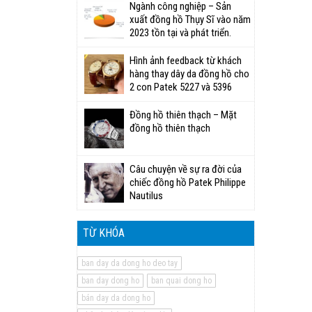
Ngành công nghiệp – Sản
xuất đồng hồ Thụy Sĩ vào năm
2023 tồn tại và phát triển.
Hình ảnh feedback từ khách
hàng thay dây da đồng hồ cho
2 con Patek 5227 và 5396
Đồng hồ thiên thạch – Mặt
đồng hồ thiên thạch
Câu chuyện về sự ra đời của
chiếc đồng hồ Patek Philippe
Nautilus
TỪ KHÓA
ban day da dong ho deo tay
ban day dong ho
ban quai dong ho
bán day da dong ho