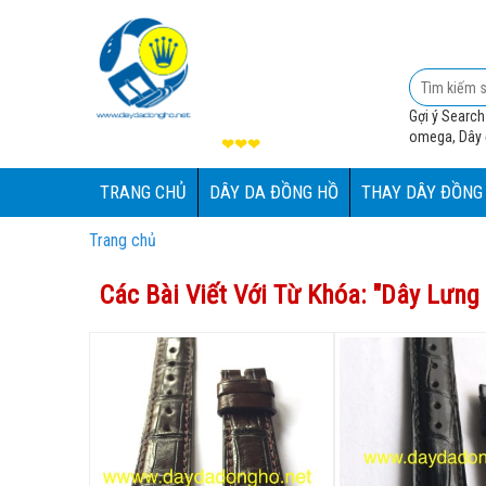
Gợi ý Search
omega, Dây đ
❤❤❤
TRANG CHỦ
DÂY DA ĐỒNG HỒ
THAY DÂY ĐỒNG
Trang chủ
Các Bài Viết Với Từ Khóa: "
Dây Lưng 