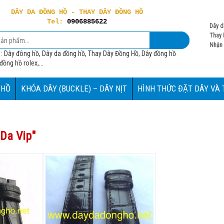
DÂY DA ĐỒNG HỒ - THAY DÂY ĐỒNG HỒ
Tel:
0906885622
Dây d
Thay 
Nhận 
 : Dây đông hồ, Dây da đồng hồ, Thay Dây Đồng Hồ, Dây đồng hồ
ồng hồ rolex,...
 HỒ
KHÓA DÂY (BUCKLE) – DÂY NỊT
HÌNH THỨC ĐẶT DÂY VÀ
Da Vip
"