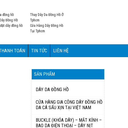
0906885622
Hotline:
a đồng hồ
Thay Dây Da Đồng Hồ Ở
Dây Đồng Hồ
Tphcm
đặt dây đồng hồ
Cửa Hàng Dây Đồng Hồ
Tại Tphcm
 THANH TOÁN
TIN TỨC
LIÊN HỆ
SẢN PHẨM
DÂY DA ĐỒNG HỒ
CỬA HÀNG GIA CÔNG DÂY ĐỒNG HỒ
DA CÁ SẤU XỊN TẠI VIỆT NAM
BUCKLE (KHÓA DÂY) – MẮT KÍNH –
BAO DA ĐIỆN THOẠI – DÂY NỊT