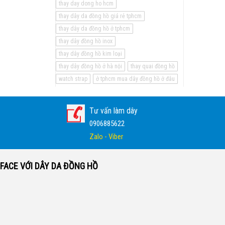
thay day dong ho hcm
thay dây da đồng hồ giá rẻ tphcm
thay dây da đồng hồ ở tphcm
thay dây đồng hồ inox
thay dây đồng hồ kim loại
thay dây đồng hồ ở hà nội
thay quai đồng hồ
watch strap
ở tphcm mua dây đồng hồ ở đâu
Tư vấn làm dây
0906885622
Zalo - Viber
FACE VỚI DÂY DA ĐỒNG HỒ