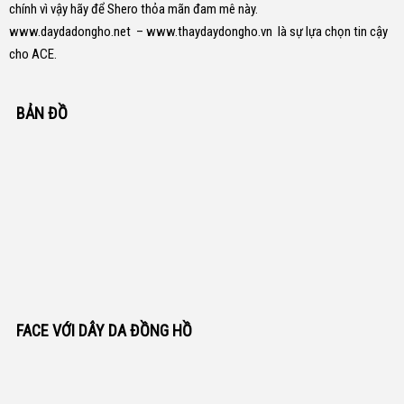
chính vì vậy hãy để Shero thỏa mãn đam mê này.
www.daydadongho.net
–
www.thaydaydongho.vn
là sự lựa chọn tin cậy
cho ACE.
BẢN ĐỒ
FACE VỚI DÂY DA ĐỒNG HỒ