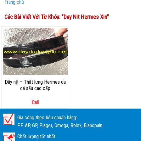
Trang chủ
Các Bài Viết Với Từ Khóa: "
Day Nit Hermes Xin
"
Dây nịt – Thắt lưng Hermes da
cá sấu cao cấp
Call
Gia công theo tiêu chuẩn hãng:
PP, AP, GP, Piaget, Omega, Rolex, Blancpain...
Chất lượng tốt nhất