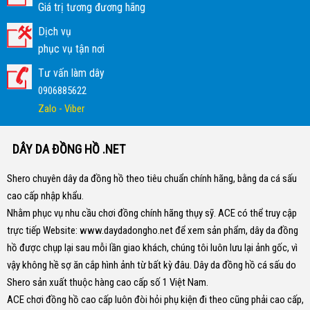
Giá trị tương đương hãng
Dịch vụ
phục vụ tận nơi
Tư vấn làm dây
0906885622
Zalo - Viber
DÂY DA ĐỒNG HỒ .NET
Shero chuyên dây da đồng hồ theo tiêu chuẩn chính hãng, bằng da cá sấu
cao cấp nhập khẩu.
Nhằm phục vụ nhu cầu chơi đồng chính hãng thụy sỹ. ACE có thể truy cập
trực tiếp Website:
www.daydadongho.net
để xem sản phẩm, dây da đồng
hồ được chụp lại sau mỗi lần giao khách, chúng tôi luôn lưu lại ảnh gốc, vì
vậy không hề sợ ăn cắp hình ảnh từ bất kỳ đâu.
Dây da đồng hồ cá sấu do
Shero sản xuất thuộc hàng cao cấp số 1 Việt Nam.
ACE chơi đồng hồ cao cấp luôn đòi hỏi phụ kiện đi theo cũng phải cao cấp,