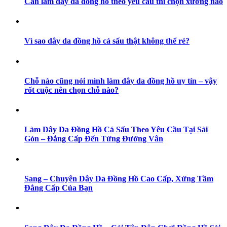
Cần làm dây da đồng hồ theo yêu cầu thì chọn xưởng nào
Vì sao dây da đồng hồ cá sấu thật không thể rẻ?
Chỗ nào cũng nói mình làm dây da đồng hồ uy tín – vậy
rốt cuộc nên chọn chỗ nào?
Làm Dây Da Đồng Hồ Cá Sấu Theo Yêu Cầu Tại Sài
Gòn – Đẳng Cấp Đến Từng Đường Vân
Sang – Chuyên Dây Da Đồng Hồ Cao Cấp, Xứng Tầm
Đẳng Cấp Của Bạn