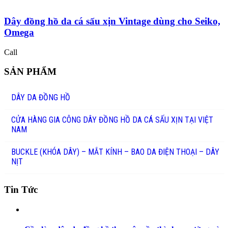
Dây đồng hồ da cá sấu xịn Vintage dùng cho Seiko,
Omega
Call
SẢN PHẨM
DÂY DA ĐỒNG HỒ
CỬA HÀNG GIA CÔNG DÂY ĐỒNG HỒ DA CÁ SẤU XỊN TẠI VIỆT
NAM
BUCKLE (KHÓA DÂY) – MẮT KÍNH – BAO DA ĐIỆN THOẠI – DÂY
NỊT
Tin Tức