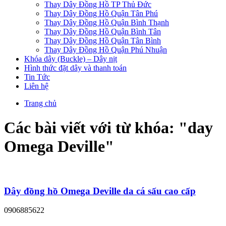
Thay Dây Đồng Hồ TP Thủ Đức
Thay Dây Đồng Hồ Quận Tân Phú
Thay Dây Đồng Hồ Quận Bình Thạnh
Thay Dây Đồng Hồ Quận Bình Tân
Thay Dây Đồng Hồ Quận Tân Bình
Thay Dây Đồng Hồ Quận Phú Nhuận
Khóa dây (Buckle) – Dây nịt
Hình thức đặt dây và thanh toán
Tin Tức
Liên hệ
Trang chủ
Các bài viết với từ khóa: "
day
Omega Deville
"
Dây đồng hồ Omega Deville da cá sấu cao cấp
0906885622