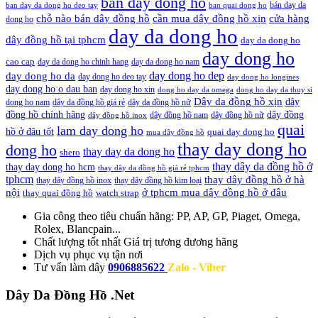
ban day dong ho
bán day da
ban day da dong ho deo tay
ban quai dong ho
cần mua dây đồng hồ xịn
chỗ nào bán dây đồng hồ
cửa hàng
dong ho
day da dong ho
dây đồng hồ tại tphcm
day da dong ho
day dong ho
cao cap
day da dong ho chinh hang
day da dong ho nam
day dong ho dep
day dong ho da
day dong ho deo tay
day dong ho longines
day dong ho o dau ban
day dong ho xin
dong ho day da omega
dong ho day da thuy si
Dây da đồng hồ xịn
dây
dong ho nam
dây da đồng hồ giá rẻ
dây da đồng hồ nữ
đồng hồ chính hãng
dây đồng
dây đồng hồ nam
dây đồng hồ nữ
dây đồng hồ inox
quai
lam day dong ho
hồ ở đâu tốt
quai day dong ho
mua dây đồng hồ
thay day dong ho
dong ho
thay day da dong ho
shero
thay dây da đồng hồ ở
thay day dong ho hcm
thay dây da đồng hồ giá rẻ tphcm
tphcm
thay dây đồng hồ ở hà
thay dây đồng hồ inox
thay dây đồng hồ kim loại
nội
ở tphcm mua dây đồng hồ ở đâu
thay quai đồng hồ
watch strap
Gia công theo tiêu chuẩn hãng:
PP, AP, GP, Piaget, Omega,
Rolex, Blancpain...
Chất lượng tốt nhất
Giá trị tương đương hãng
Dịch vụ
phục vụ tận nơi
Tư vấn làm dây
0906885622
Zalo - Viber
Dây Da Đồng Hồ .Net