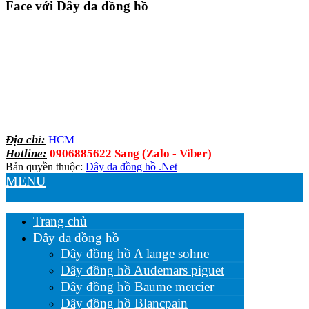
Face với Dây da đồng hồ
Địa chỉ:
HCM
Hotline:
0906885622 Sang (Zalo - Viber)
Bản quyền thuộc:
Dây da đồng hồ .Net
MENU
Trang chủ
Dây da đồng hồ
Dây đồng hồ A lange sohne
Dây đồng hồ Audemars piguet
Dây đồng hồ Baume mercier
Dây đồng hồ Blancpain