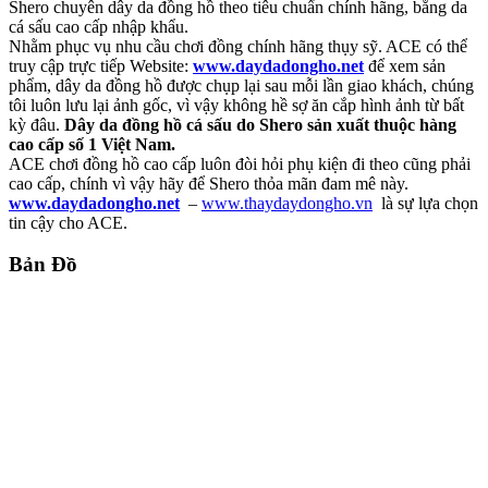
Shero chuyên dây da đồng hồ theo tiêu chuẩn chính hãng, bằng da
cá sấu cao cấp nhập khẩu.
Nhằm phục vụ nhu cầu chơi đồng chính hãng thụy sỹ. ACE có thể
truy cập trực tiếp Website:
www.daydadongho.net
để xem sản
phẩm, dây da đồng hồ được chụp lại sau mỗi lần giao khách, chúng
tôi luôn lưu lại ảnh gốc, vì vậy không hề sợ ăn cắp hình ảnh từ bất
kỳ đâu.
Dây da đồng hồ cá sấu do Shero sản xuất thuộc hàng
cao cấp số 1 Việt Nam.
ACE chơi đồng hồ cao cấp luôn đòi hỏi phụ kiện đi theo cũng phải
cao cấp, chính vì vậy hãy để Shero thỏa mãn đam mê này.
www.daydadongho.net
–
www.thaydaydongho.vn
là sự lựa chọn
tin cậy cho ACE.
Bản Đồ