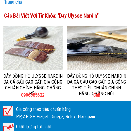
Trang chủ
Các Bài Viết Với Từ Khóa: "
Day Ulysse Nardin
"
DÂY ĐỒNG HỒ ULYSSE NARDIN
DÂY ĐỒNG HỒ ULYSSE NARDIN
DA CÁ SẤU CAO CẤP, GIA CÔNG
DA CÁ SẤU CAO CẤP, GIA CÔNG
CHUẨN CHÍNH HÃNG, CHỐNG
THEO TIÊU CHUẨN CHÍNH
HÔI.
HÃNG, CHỐNG HÔI.
0906885622
Call
Gia công theo tiêu chuẩn hãng:
PP, AP, GP, Piaget, Omega, Rolex, Blancpain...
Chất lượng tốt nhất