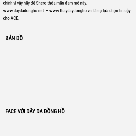
chính vì vậy hãy để Shero thỏa mãn đam mê này.
www.daydadongho.net
–
www.thaydaydongho.vn
là sự lựa chọn tin cậy
cho ACE.
BẢN ĐỒ
FACE VỚI DÂY DA ĐỒNG HỒ