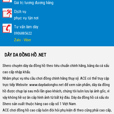
Giá trị tương đương hãng
Dịch vụ
phục vụ tận nơi
Tư vấn làm dây
0906885622
Zalo - Viber
DÂY DA ĐỒNG HỒ .NET
Shero chuyên dây da đồng hồ theo tiêu chuẩn chính hãng, bằng da cá sấu
cao cấp nhập khẩu.
Nhằm phục vụ nhu cầu chơi đồng chính hãng thụy sỹ. ACE có thể truy cập
trực tiếp Website:
www.daydadongho.net
để xem sản phẩm, dây da đồng
hồ được chụp lại sau mỗi lần giao khách, chúng tôi luôn lưu lại ảnh gốc, vì
vậy không hề sợ ăn cắp hình ảnh từ bất kỳ đâu.
Dây da đồng hồ cá sấu do
Shero sản xuất thuộc hàng cao cấp số 1 Việt Nam.
ACE chơi đồng hồ cao cấp luôn đòi hỏi phụ kiện đi theo cũng phải cao cấp,