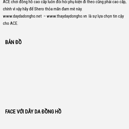
ACE chơi đồng hồ cao cấp luôn đòi hỏi phụ kiện đi theo cũng phải cao cấp,
chính vì vậy hãy để Shero thỏa mãn đam mê này.
www.daydadongho.net
–
www.thaydaydongho.vn
là sự lựa chọn tin cậy
cho ACE.
BẢN ĐỒ
FACE VỚI DÂY DA ĐỒNG HỒ