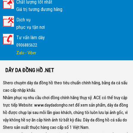
Chất lượng tốt nhất
Giá trị tương đương hãng
Dịch vụ
phục vụ tận nơi
Tư vấn làm dây
0906885622
Zalo - Viber
DÂY DA ĐỒNG HỒ .NET
Shero chuyên dây da đồng hồ theo tiêu chuẩn chính hãng, bằng da cá sấu
cao cấp nhập khẩu.
Nhằm phục vụ nhu cầu chơi đồng chính hãng thụy sỹ. ACE có thể truy cập
trực tiếp Website:
www.daydadongho.net
để xem sản phẩm, dây da đồng
hồ được chụp lại sau mỗi lần giao khách, chúng tôi luôn lưu lại ảnh gốc, vì
vậy không hề sợ ăn cắp hình ảnh từ bất kỳ đâu.
Dây da đồng hồ cá sấu do
Shero sản xuất thuộc hàng cao cấp số 1 Việt Nam.