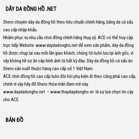
DÂY DA ĐỒNG HỒ .NET
Shero chuyên dây da đồng hồ theo tiêu chuẩn chính hãng, bằng da cá sấu
cao cấp nhập khẩu.
Nhằm phục vụ nhu cầu chơi đồng chính hãng thụy sỹ. ACE có thể truy cập
trực tiếp Website:
www.daydadongho.net
để xem sản phẩm, dây da đồng
hồ được chụp lại sau mỗi lần giao khách, chúng tôi luôn lưu lại ảnh gốc, vì
vậy không hề sợ ăn cắp hình ảnh từ bất kỳ đâu.
Dây da đồng hồ cá sấu do
Shero sản xuất thuộc hàng cao cấp số 1 Việt Nam.
ACE chơi đồng hồ cao cấp luôn đòi hỏi phụ kiện đi theo cũng phải cao cấp,
chính vì vậy hãy để Shero thỏa mãn đam mê này.
www.daydadongho.net
–
www.thaydaydongho.vn
là sự lựa chọn tin cậy
cho ACE.
BẢN ĐỒ