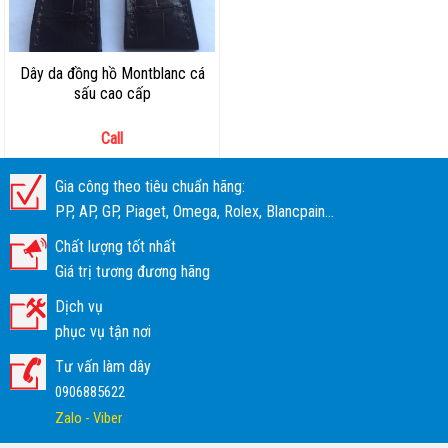
Dây da đồng hồ Montblanc cá
sấu cao cấp
Call
Gia công theo tiêu chuẩn hãng:
PP, AP, GP, Piaget, Omega, Rolex, Blancpain...
Chất lượng tốt nhất
Giá trị tương đương hãng
Dịch vụ
phục vụ tận nơi
Tư vấn làm dây
0906885622
Zalo - Viber