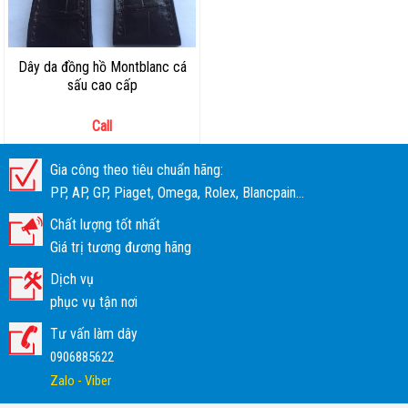
Dây da đồng hồ Montblanc cá
sấu cao cấp
Call
Gia công theo tiêu chuẩn hãng:
PP, AP, GP, Piaget, Omega, Rolex, Blancpain...
Chất lượng tốt nhất
Giá trị tương đương hãng
Dịch vụ
phục vụ tận nơi
Tư vấn làm dây
0906885622
Zalo - Viber