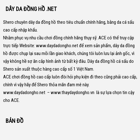
DÂY DA ĐỒNG HỒ .NET
Shero chuyên dây da đồng hồ theo tiêu chuẩn chính hãng, bằng da cá sấu
cao cấp nhập khẩu.
Nhằm phục vụ nhu cầu chơi đồng chính hãng thụy sỹ. ACE có thể truy cập
trực tiếp Website:
www.daydadongho.net
để xem sản phẩm, dây da đồng
hồ được chụp lại sau mỗi lần giao khách, chúng tôi luôn lưu lại ảnh gốc, vì
vậy không hề sợ ăn cắp hình ảnh từ bất kỳ đâu.
Dây da đồng hồ cá sấu do
Shero sản xuất thuộc hàng cao cấp số 1 Việt Nam.
ACE chơi đồng hồ cao cấp luôn đòi hỏi phụ kiện đi theo cũng phải cao cấp,
chính vì vậy hãy để Shero thỏa mãn đam mê này.
www.daydadongho.net
–
www.thaydaydongho.vn
là sự lựa chọn tin cậy
cho ACE.
BẢN ĐỒ