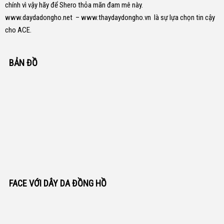
chính vì vậy hãy để Shero thỏa mãn đam mê này.
www.daydadongho.net
–
www.thaydaydongho.vn
là sự lựa chọn tin cậy
cho ACE.
BẢN ĐỒ
FACE VỚI DÂY DA ĐỒNG HỒ