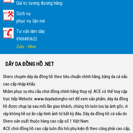
Giá trị tương đương hãng
Dịch vụ
phục vụ tận nơi
Tư vấn làm dây
0906885622
Zalo - Viber
DÂY DA ĐỒNG HỒ .NET
Shero chuyên dây da đồng hồ theo tiêu chuẩn chính hãng, bằng da cá sấu
cao cấp nhập khẩu.
Nhằm phục vụ nhu cầu chơi đồng chính hãng thụy sỹ. ACE có thể truy cập
trực tiếp Website:
www.daydadongho.net
để xem sản phẩm, dây da đồng
hồ được chụp lại sau mỗi lần giao khách, chúng tôi luôn lưu lại ảnh gốc, vì
vậy không hề sợ ăn cắp hình ảnh từ bất kỳ đâu.
Dây da đồng hồ cá sấu do
Shero sản xuất thuộc hàng cao cấp số 1 Việt Nam.
ACE chơi đồng hồ cao cấp luôn đòi hỏi phụ kiện đi theo cũng phải cao cấp,