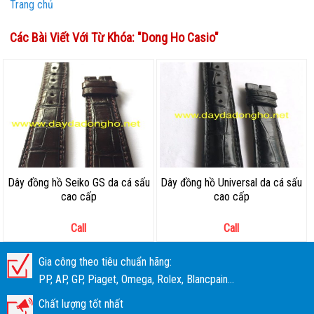
Trang chủ
Các Bài Viết Với Từ Khóa: "
Dong Ho Casio
"
Dây đồng hồ Seiko GS da cá sấu
Dây đồng hồ Universal da cá sấu
cao cấp
cao cấp
Call
Call
Gia công theo tiêu chuẩn hãng:
PP, AP, GP, Piaget, Omega, Rolex, Blancpain...
Chất lượng tốt nhất