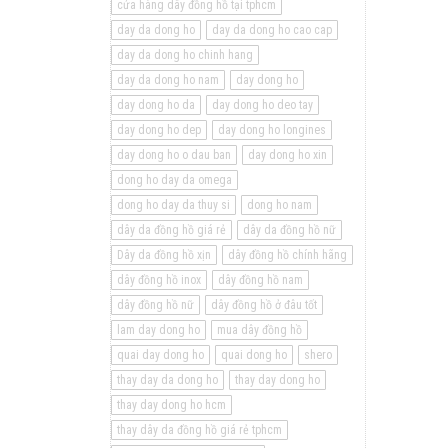
cửa hàng dây đồng hồ tại tphcm
day da dong ho
day da dong ho cao cap
day da dong ho chinh hang
day da dong ho nam
day dong ho
day dong ho da
day dong ho deo tay
day dong ho dep
day dong ho longines
day dong ho o dau ban
day dong ho xin
dong ho day da omega
dong ho day da thuy si
dong ho nam
dây da đồng hồ giá rẻ
dây da đồng hồ nữ
Dây da đồng hồ xịn
dây đồng hồ chính hãng
dây đồng hồ inox
dây đồng hồ nam
dây đồng hồ nữ
dây đồng hồ ở đâu tốt
lam day dong ho
mua dây đồng hồ
quai day dong ho
quai dong ho
shero
thay day da dong ho
thay day dong ho
thay day dong ho hcm
thay dây da đồng hồ giá rẻ tphcm