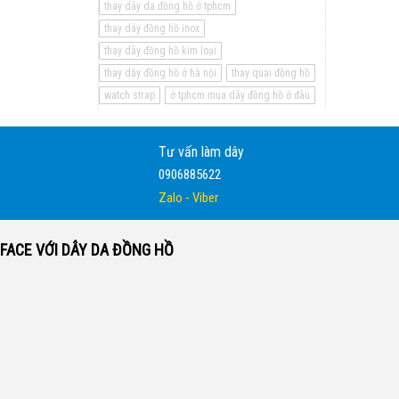
thay dây da đồng hồ ở tphcm
thay dây đồng hồ inox
thay dây đồng hồ kim loại
thay dây đồng hồ ở hà nội
thay quai đồng hồ
watch strap
ở tphcm mua dây đồng hồ ở đâu
Tư vấn làm dây
0906885622
Zalo - Viber
FACE VỚI DÂY DA ĐỒNG HỒ