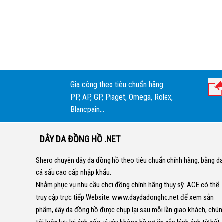
Gia công theo tiêu chuẩn hãng:
PP, AP, GP, Piaget, Omega, Rolex,
Blancpain...
DÂY DA ĐỒNG HỒ .NET
Shero chuyên dây da đồng hồ theo tiêu chuẩn chính hãng, bằng d
cá sấu cao cấp nhập khẩu.
Nhằm phục vụ nhu cầu chơi đồng chính hãng thụy sỹ. ACE có thể
truy cập trực tiếp Website:
www.daydadongho.net
để xem sản
phẩm, dây da đồng hồ được chụp lại sau mỗi lần giao khách, chú