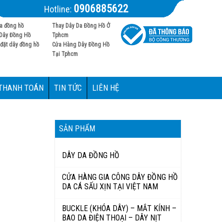
0906885622
Hotline:
a đồng hồ
Thay Dây Da Đồng Hồ Ở
Dây Đồng Hồ
Tphcm
đặt dây đồng hồ
Cửa Hàng Dây Đồng Hồ
Tại Tphcm
 THANH TOÁN
TIN TỨC
LIÊN HỆ
SẢN PHẨM
DÂY DA ĐỒNG HỒ
CỬA HÀNG GIA CÔNG DÂY ĐỒNG HỒ
DA CÁ SẤU XỊN TẠI VIỆT NAM
BUCKLE (KHÓA DÂY) – MẮT KÍNH –
BAO DA ĐIỆN THOẠI – DÂY NỊT