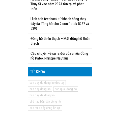
Thụy Sĩ vào năm 2023 tồn tại và phát
triển.
Hình ảnh feedback từ khách hàng thay
dây da đồng hồ cho 2 con Patek 5227 và
5396
Đồng hồ thiên thạch – Mặt đồng hồ thiên
thạch
Câu chuyện về sự ra đời của chiếc đồng
hồ Patek Philippe Nautilus
TỪ KHÓA
ban day da dong ho deo tay
ban day dong ho
ban quai dong ho
bán day da dong ho
chỗ nào bán dây đồng hồ
cần mua dây đồng hồ xịn