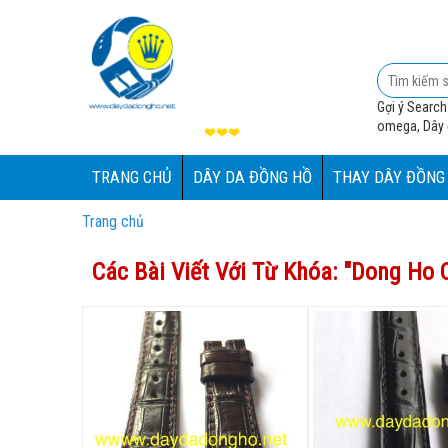
Gợi ý Search
omega, Dây đ
❤❤❤
TRANG CHỦ
DÂY DA ĐỒNG HỒ
THAY DÂY ĐỒNG
Trang chủ
Các Bài Viết Với Từ Khóa: "
Dong Ho C