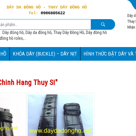
DÂY DA ĐỒNG HỒ - THAY DÂY ĐỒNG HỒ
Tel:
0906885622
Dây d
Thay 
Nhận 
 : Dây đông hồ, Dây da đồng hồ, Thay Dây Đồng Hồ, Dây đồng hồ
ồng hồ rolex,...
 HỒ
KHÓA DÂY (BUCKLE) – DÂY NỊT
HÌNH THỨC ĐẶT DÂY VÀ
hinh Hang Thuy Si
"