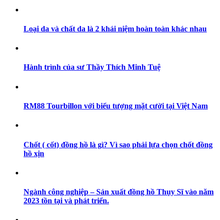
Loại da và chất da là 2 khái niệm hoàn toàn khác nhau
Hành trình của sư Thầy Thích Minh Tuệ
RM88 Tourbillon với biểu tượng mặt cười tại Việt Nam
Chốt ( cốt) đồng hồ là gì? Vì sao phải lựa chọn chốt đồng
hồ xịn
Ngành công nghiệp – Sản xuất đồng hồ Thụy Sĩ vào năm
2023 tồn tại và phát triển.