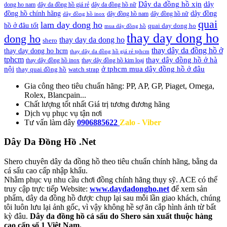
Dây da đồng hồ xịn
dây
dong ho nam
dây da đồng hồ giá rẻ
dây da đồng hồ nữ
đồng hồ chính hãng
dây đồng
dây đồng hồ nam
dây đồng hồ nữ
dây đồng hồ inox
quai
lam day dong ho
hồ ở đâu tốt
quai day dong ho
mua dây đồng hồ
thay day dong ho
dong ho
thay day da dong ho
shero
thay dây da đồng hồ ở
thay day dong ho hcm
thay dây da đồng hồ giá rẻ tphcm
tphcm
thay dây đồng hồ ở hà
thay dây đồng hồ inox
thay dây đồng hồ kim loại
nội
ở tphcm mua dây đồng hồ ở đâu
thay quai đồng hồ
watch strap
Gia công theo tiêu chuẩn hãng:
PP, AP, GP, Piaget, Omega,
Rolex, Blancpain...
Chất lượng tốt nhất
Giá trị tương đương hãng
Dịch vụ
phục vụ tận nơi
Tư vấn làm dây
0906885622
Zalo - Viber
Dây Da Đồng Hồ .Net
Shero chuyên dây da đồng hồ theo tiêu chuẩn chính hãng, bằng da
cá sấu cao cấp nhập khẩu.
Nhằm phục vụ nhu cầu chơi đồng chính hãng thụy sỹ. ACE có thể
truy cập trực tiếp Website:
www.daydadongho.net
để xem sản
phẩm, dây da đồng hồ được chụp lại sau mỗi lần giao khách, chúng
tôi luôn lưu lại ảnh gốc, vì vậy không hề sợ ăn cắp hình ảnh từ bất
kỳ đâu.
Dây da đồng hồ cá sấu do Shero sản xuất thuộc hàng
cao cấp số 1 Việt Nam.