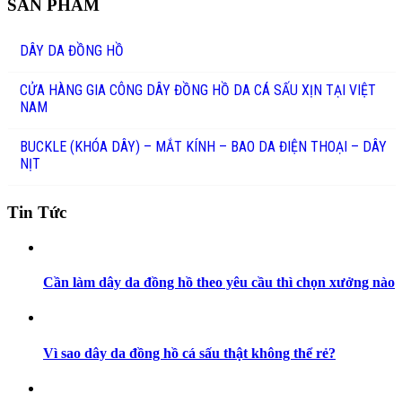
SẢN PHẨM
DÂY DA ĐỒNG HỒ
CỬA HÀNG GIA CÔNG DÂY ĐỒNG HỒ DA CÁ SẤU XỊN TẠI VIỆT
NAM
BUCKLE (KHÓA DÂY) – MẮT KÍNH – BAO DA ĐIỆN THOẠI – DÂY
NỊT
Tin Tức
Cần làm dây da đồng hồ theo yêu cầu thì chọn xưởng nào
Vì sao dây da đồng hồ cá sấu thật không thể rẻ?