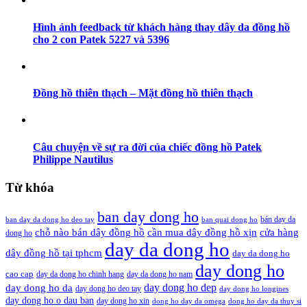
Hình ảnh feedback từ khách hàng thay dây da đồng hồ
cho 2 con Patek 5227 và 5396
Đồng hồ thiên thạch – Mặt đồng hồ thiên thạch
Câu chuyện về sự ra đời của chiếc đồng hồ Patek
Philippe Nautilus
Từ khóa
ban day dong ho
bán day da
ban day da dong ho deo tay
ban quai dong ho
cần mua dây đồng hồ xịn
chỗ nào bán dây đồng hồ
cửa hàng
dong ho
day da dong ho
dây đồng hồ tại tphcm
day da dong ho
day dong ho
cao cap
day da dong ho chinh hang
day da dong ho nam
day dong ho dep
day dong ho da
day dong ho deo tay
day dong ho longines
day dong ho o dau ban
day dong ho xin
dong ho day da omega
dong ho day da thuy si