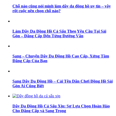
Chỗ nào cũng nói mình làm dây da đồng hồ uy tín – vậy
rốt cuộc nên chọn chỗ nào?
Làm Dây Da Đồng Hồ Cá Sấu Theo Yêu Cầu Tại Sài
Gòn – Đẳng Cấp Đến Từng Đường Vân
Sang – Chuyên Dây Da Đồng Hồ Cao Cấp, Xứng Tầm
Đẳng Cấp Của Bạn
Sang Dây Da Đồng Hồ – Cái Tên Dân Chơi Đồng Hồ Sài
Gòn Ai Cũng Biết
Dây Da Đồng Hồ Cá Sấu Xịn: Sự Lựa Chọn Hoàn Hảo
Cho Đẳng Cấp và Sang Trọng