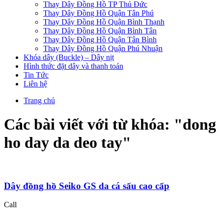
Thay Dây Đồng Hồ TP Thủ Đức
Thay Dây Đồng Hồ Quận Tân Phú
Thay Dây Đồng Hồ Quận Bình Thạnh
Thay Dây Đồng Hồ Quận Bình Tân
Thay Dây Đồng Hồ Quận Tân Bình
Thay Dây Đồng Hồ Quận Phú Nhuận
Khóa dây (Buckle) – Dây nịt
Hình thức đặt dây và thanh toán
Tin Tức
Liên hệ
Trang chủ
Các bài viết với từ khóa: "
dong
ho day da deo tay
"
Dây đồng hồ Seiko GS da cá sấu cao cấp
Call