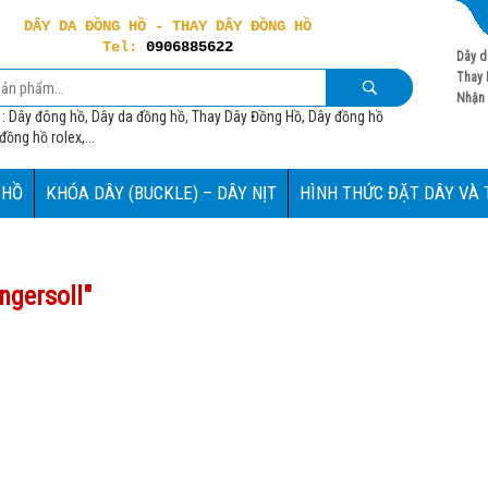
DÂY DA ĐỒNG HỒ - THAY DÂY ĐỒNG HỒ
Tel:
0906885622
Dây d
Thay 
Nhận 
 : Dây đông hồ, Dây da đồng hồ, Thay Dây Đồng Hồ, Dây đồng hồ
ồng hồ rolex,...
 HỒ
KHÓA DÂY (BUCKLE) – DÂY NỊT
HÌNH THỨC ĐẶT DÂY VÀ
ngersoll
"