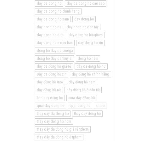
day da dong ho
day da dong ho cao cap
day da dong ho chinh hang
day da dong ho nam
day dong ho
day dong ho da
day dong ho deo tay
day dong ho dep
day dong ho longines
day dong ho o dau ban
day dong ho xin
dong ho day da omega
dong ho day da thuy si
dong ho nam
dây da đồng hồ giá rẻ
dây da đồng hồ nữ
Dây da đồng hồ xịn
dây đồng hồ chính hãng
dây đồng hồ inox
dây đồng hồ nam
dây đồng hồ nữ
dây đồng hồ ở đâu tốt
lam day dong ho
mua dây đồng hồ
quai day dong ho
quai dong ho
shero
thay day da dong ho
thay day dong ho
thay day dong ho hcm
thay dây da đồng hồ giá rẻ tphcm
thay dây da đồng hồ ở tphcm