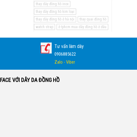
thay dây đồng hồ inox
thay dây đồng hồ kim loại
thay dây đồng hồ ở hà nội
thay quai đồng hồ
watch strap
ở tphcm mua dây đồng hồ ở đâu
Tư vấn làm dây
0906885622
Zalo - Viber
FACE VỚI DÂY DA ĐỒNG HỒ