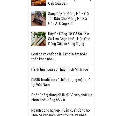
Cấp Của Bạn
Sang Dây Da Đồng Hồ – Cái
Tên Dân Chơi Đồng Hồ Sài
Gòn Ai Cũng Biết
Dây Da Đồng Hồ Cá Sấu Xịn:
Sự Lựa Chọn Hoàn Hảo Cho
Đẳng Cấp và Sang Trọng
Loại da và chất da là 2 khái niệm hoàn
toàn khác nhau
Hành trình của sư Thầy Thích Minh Tuệ
RM88 Tourbillon với biểu tượng mặt cười
tại Việt Nam
Chốt ( cốt) đồng hồ là gì? Vì sao phải lựa
chọn chốt đồng hồ xịn
Ngành công nghiệp – Sản xuất đồng hồ
Thụy Sĩ vào năm 2023 tồn tại và phát