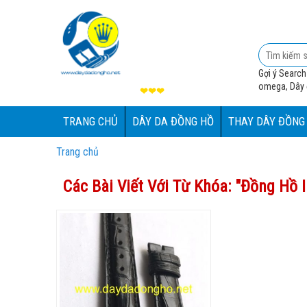
Gợi ý Search
omega, Dây đ
❤❤❤
TRANG CHỦ
DÂY DA ĐỒNG HỒ
THAY DÂY ĐỒNG
Trang chủ
Các Bài Viết Với Từ Khóa: "
Đồng Hồ I