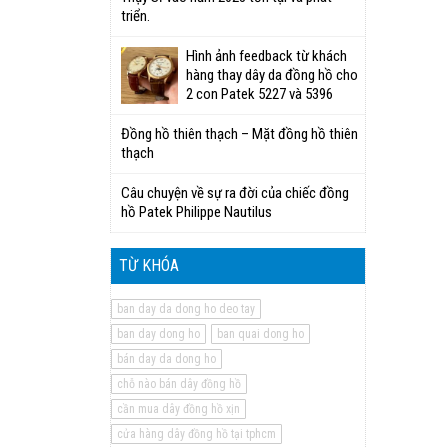
triển.
Hình ảnh feedback từ khách
hàng thay dây da đồng hồ cho
2 con Patek 5227 và 5396
Đồng hồ thiên thạch – Mặt đồng hồ thiên
thạch
Câu chuyện về sự ra đời của chiếc đồng
hồ Patek Philippe Nautilus
TỪ KHÓA
ban day da dong ho deo tay
ban day dong ho
ban quai dong ho
bán day da dong ho
chỗ nào bán dây đồng hồ
cần mua dây đồng hồ xịn
cửa hàng dây đồng hồ tại tphcm