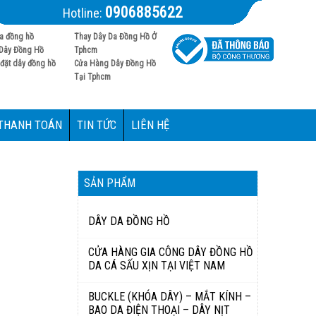
0906885622
Hotline:
a đồng hồ
Thay Dây Da Đồng Hồ Ở
Dây Đồng Hồ
Tphcm
đặt dây đồng hồ
Cửa Hàng Dây Đồng Hồ
Tại Tphcm
 THANH TOÁN
TIN TỨC
LIÊN HỆ
SẢN PHẨM
DÂY DA ĐỒNG HỒ
CỬA HÀNG GIA CÔNG DÂY ĐỒNG HỒ
DA CÁ SẤU XỊN TẠI VIỆT NAM
BUCKLE (KHÓA DÂY) – MẮT KÍNH –
BAO DA ĐIỆN THOẠI – DÂY NỊT