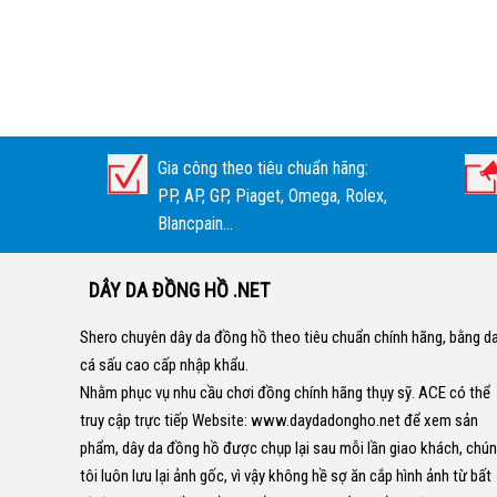
Gia công theo tiêu chuẩn hãng:
PP, AP, GP, Piaget, Omega, Rolex,
Blancpain...
DÂY DA ĐỒNG HỒ .NET
Shero chuyên dây da đồng hồ theo tiêu chuẩn chính hãng, bằng d
cá sấu cao cấp nhập khẩu.
Nhằm phục vụ nhu cầu chơi đồng chính hãng thụy sỹ. ACE có thể
truy cập trực tiếp Website:
www.daydadongho.net
để xem sản
phẩm, dây da đồng hồ được chụp lại sau mỗi lần giao khách, chú
tôi luôn lưu lại ảnh gốc, vì vậy không hề sợ ăn cắp hình ảnh từ bất