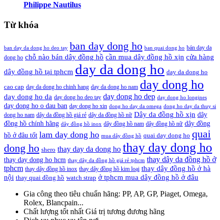
Philippe Nautilus
Từ khóa
ban day dong ho
bán day da
ban day da dong ho deo tay
ban quai dong ho
cần mua dây đồng hồ xịn
chỗ nào bán dây đồng hồ
cửa hàng
dong ho
day da dong ho
dây đồng hồ tại tphcm
day da dong ho
day dong ho
cao cap
day da dong ho chinh hang
day da dong ho nam
day dong ho dep
day dong ho da
day dong ho deo tay
day dong ho longines
day dong ho o dau ban
day dong ho xin
dong ho day da omega
dong ho day da thuy si
Dây da đồng hồ xịn
dây
dong ho nam
dây da đồng hồ giá rẻ
dây da đồng hồ nữ
đồng hồ chính hãng
dây đồng
dây đồng hồ nam
dây đồng hồ nữ
dây đồng hồ inox
quai
lam day dong ho
hồ ở đâu tốt
quai day dong ho
mua dây đồng hồ
thay day dong ho
dong ho
thay day da dong ho
shero
thay dây da đồng hồ ở
thay day dong ho hcm
thay dây da đồng hồ giá rẻ tphcm
tphcm
thay dây đồng hồ ở hà
thay dây đồng hồ inox
thay dây đồng hồ kim loại
nội
ở tphcm mua dây đồng hồ ở đâu
thay quai đồng hồ
watch strap
Gia công theo tiêu chuẩn hãng:
PP, AP, GP, Piaget, Omega,
Rolex, Blancpain...
Chất lượng tốt nhất
Giá trị tương đương hãng