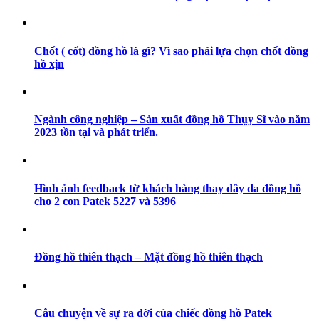
Chốt ( cốt) đồng hồ là gì? Vì sao phải lựa chọn chốt đồng
hồ xịn
Ngành công nghiệp – Sản xuất đồng hồ Thụy Sĩ vào năm
2023 tồn tại và phát triển.
Hình ảnh feedback từ khách hàng thay dây da đồng hồ
cho 2 con Patek 5227 và 5396
Đồng hồ thiên thạch – Mặt đồng hồ thiên thạch
Câu chuyện về sự ra đời của chiếc đồng hồ Patek