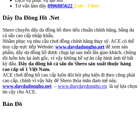
Dịch vụ
phục vụ tận nơi
Tư vấn làm dây
0906885622
Zalo - Viber
Dây Da Đồng Hồ .Net
Shero chuyên dây da đồng hồ theo tiêu chuẩn chính hãng, bằng da
cá sấu cao cấp nhập khẩu.
Nhằm phục vụ nhu cầu chơi đồng chính hãng thụy sỹ. ACE có thể
truy cập trực tiếp Website:
www.daydadongho.net
để xem sản
phẩm, dây da đồng hồ được chụp lại sau mỗi lần giao khách, chúng
tôi luôn lưu lại ảnh gốc, vì vậy không hề sợ ăn cắp hình ảnh từ bất
kỳ đâu.
Dây da đồng hồ cá sấu do Shero sản xuất thuộc hàng
cao cấp số 1 Việt Nam.
ACE chơi đồng hồ cao cấp luôn đòi hỏi phụ kiện đi theo cũng phải
cao cấp, chính vì vậy hãy để Shero thỏa mãn đam mê này.
www.daydadongho.net
–
www.thaydaydongho.vn
là sự lựa chọn
tin cậy cho ACE.
Bản Đồ