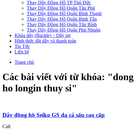
Thay Dây Đồng Hồ TP Thủ Đức
Thay Dây Đồng Hồ Quận Tân Phú
Thay Dây Đồng Hồ Quận Bình Thạnh
Thay Dây Đồng Hồ Quận Bình Tân
Thay Dây Đồng Hồ Quận Tân Bình
Thay Dây Đồng Hồ Quận Phú Nhuận
Khóa dây (Buckle) – Dây nịt
Hình thức đặt dây và thanh toán
Tin Tức
Liên hệ
Trang chủ
Các bài viết với từ khóa: "
dong
ho longin thuy si
"
Dây đồng hồ Seiko GS da cá sấu cao cấp
Call