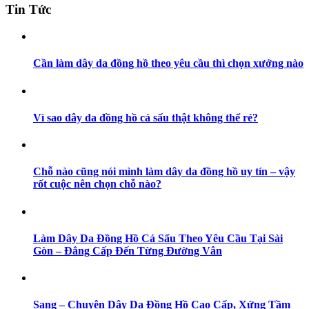
Tin Tức
Cần làm dây da đồng hồ theo yêu cầu thì chọn xưởng nào
Vì sao dây da đồng hồ cá sấu thật không thể rẻ?
Chỗ nào cũng nói mình làm dây da đồng hồ uy tín – vậy
rốt cuộc nên chọn chỗ nào?
Làm Dây Da Đồng Hồ Cá Sấu Theo Yêu Cầu Tại Sài
Gòn – Đẳng Cấp Đến Từng Đường Vân
Sang – Chuyên Dây Da Đồng Hồ Cao Cấp, Xứng Tầm