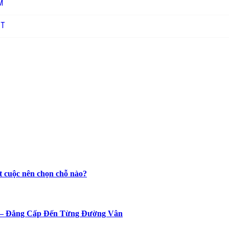
M
ỊT
t cuộc nên chọn chỗ nào?
n – Đẳng Cấp Đến Từng Đường Vân