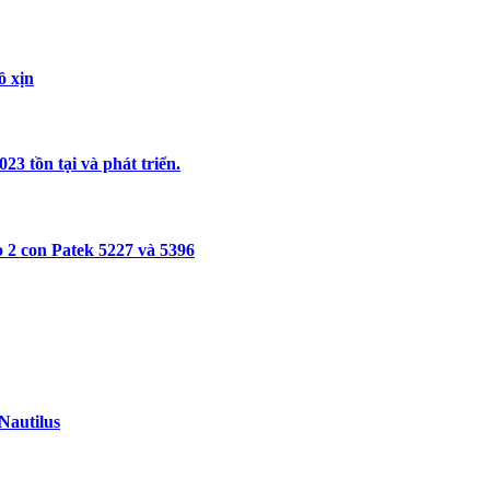
ồ xịn
3 tồn tại và phát triển.
 2 con Patek 5227 và 5396
Nautilus