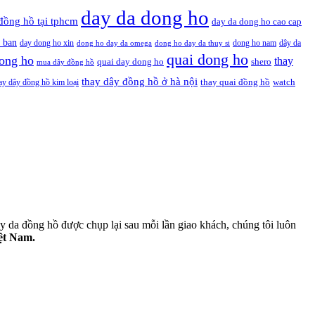
day da dong ho
đồng hồ tại tphcm
day da dong ho cao cap
 ban
day dong ho xin
dong ho nam
dây da
dong ho day da omega
dong ho day da thuy si
quai dong ho
ong ho
thay
quai day dong ho
shero
mua dây đồng hồ
thay dây đồng hồ ở hà nội
thay quai đồng hồ
ay dây đồng hồ kim loại
watch
 da đồng hồ được chụp lại sau mỗi lần giao khách, chúng tôi luôn
iệt Nam.