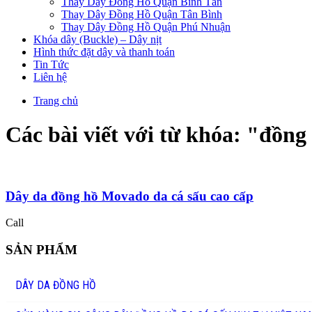
Thay Dây Đồng Hồ Quận Bình Tân
Thay Dây Đồng Hồ Quận Tân Bình
Thay Dây Đồng Hồ Quận Phú Nhuận
Khóa dây (Buckle) – Dây nịt
Hình thức đặt dây và thanh toán
Tin Tức
Liên hệ
Trang chủ
Các bài viết với từ khóa: "
đồng
Dây da đồng hồ Movado da cá sấu cao cấp
Call
SẢN PHẨM
DÂY DA ĐỒNG HỒ