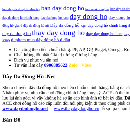
ban day dong ho
bán day da do
ban day da dong ho deo tay
ban quai dong ho
day dong ho
day dong h
day da dong ho chinh hang
day da dong ho nam
Dây da đồng hồ xịn
dây đồng hồ chính hãng
đồng hồ giá rẻ
dây da đồng hồ nữ
d
thay day dong ho
day da dong ho
thay day dong ho hcm
thay
ở tphcm mua dây đồng hồ ở đâu
strap
Gia công theo tiêu chuẩn hãng:
PP, AP, GP, Piaget, Omega, Rol
Chất lượng tốt nhất
Giá trị tương đương hãng
Dịch vụ
phục vụ tận nơi
Tư vấn làm dây
0906885622
Zalo - Viber
Dây Da Đồng Hồ .Net
Shero chuyên dây da đồng hồ theo tiêu chuẩn chính hãng, bằng da cá
Nhằm phục vụ nhu cầu chơi đồng chính hãng thụy sỹ. ACE có thể truy
lưu lại ảnh gốc, vì vậy không hề sợ ăn cắp hình ảnh từ bất kỳ đâu.
Dâ
ACE chơi đồng hồ cao cấp luôn đòi hỏi phụ kiện đi theo cũng phải c
www.daydadongho.net
–
www.thaydaydongho.vn
là sự lựa chọn 
Bản Đồ