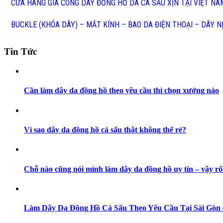
CỬA HÀNG GIA CÔNG DÂY ĐỒNG HỒ DA CÁ SẤU XỊN TẠI VIỆT NA
BUCKLE (KHÓA DÂY) – MẮT KÍNH – BAO DA ĐIỆN THOẠI – DÂY N
Tin Tức
Cần làm dây da đồng hồ theo yêu cầu thì chọn xưởng nào
Vì sao dây da đồng hồ cá sấu thật không thể rẻ?
Chỗ nào cũng nói mình làm dây da đồng hồ uy tín – vậy rố
Làm Dây Da Đồng Hồ Cá Sấu Theo Yêu Cầu Tại Sài Gò