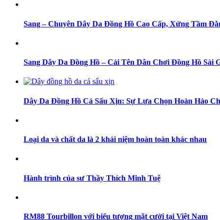
Sang – Chuyên Dây Da Đồng Hồ Cao Cấp, Xứng Tầm Đẳ
Sang Dây Da Đồng Hồ – Cái Tên Dân Chơi Đồng Hồ Sài 
Dây Da Đồng Hồ Cá Sấu Xịn: Sự Lựa Chọn Hoàn Hảo Ch
Loại da và chất da là 2 khái niệm hoàn toàn khác nhau
Hành trình của sư Thầy Thích Minh Tuệ
RM88 Tourbillon với biểu tượng mặt cười tại Việt Nam