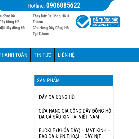
0906885622
Hotline:
a đồng hồ
Thay Dây Da Đồng Hồ Ở
Dây Đồng Hồ
Tphcm
đặt dây đồng hồ
Cửa Hàng Dây Đồng Hồ
Tại Tphcm
 THANH TOÁN
TIN TỨC
LIÊN HỆ
SẢN PHẨM
DÂY DA ĐỒNG HỒ
CỬA HÀNG GIA CÔNG DÂY ĐỒNG HỒ
DA CÁ SẤU XỊN TẠI VIỆT NAM
BUCKLE (KHÓA DÂY) – MẮT KÍNH –
BAO DA ĐIỆN THOẠI – DÂY NỊT