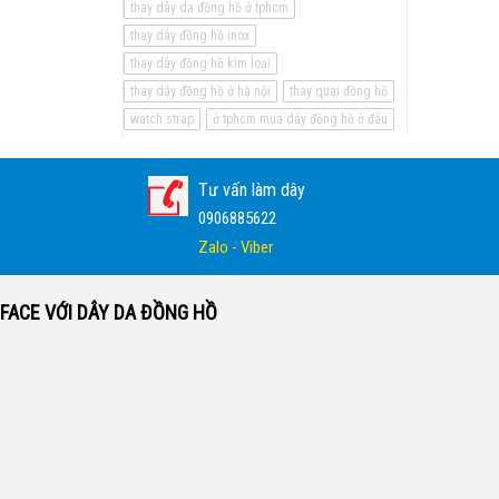
thay dây da đồng hồ ở tphcm
thay dây đồng hồ inox
thay dây đồng hồ kim loại
thay dây đồng hồ ở hà nội
thay quai đồng hồ
watch strap
ở tphcm mua dây đồng hồ ở đâu
Tư vấn làm dây
0906885622
Zalo - Viber
FACE VỚI DÂY DA ĐỒNG HỒ