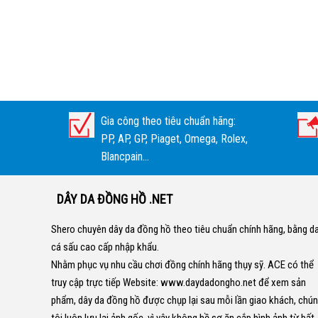
Gia công theo tiêu chuẩn hãng:
PP, AP, GP, Piaget, Omega, Rolex,
Blancpain...
DÂY DA ĐỒNG HỒ .NET
Shero chuyên dây da đồng hồ theo tiêu chuẩn chính hãng, bằng d
cá sấu cao cấp nhập khẩu.
Nhằm phục vụ nhu cầu chơi đồng chính hãng thụy sỹ. ACE có thể
truy cập trực tiếp Website:
www.daydadongho.net
để xem sản
phẩm, dây da đồng hồ được chụp lại sau mỗi lần giao khách, chú