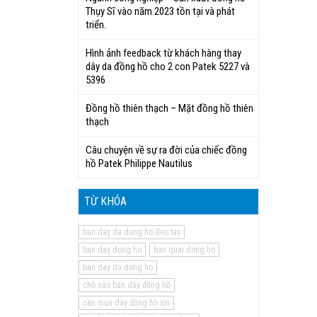
Thụy Sĩ vào năm 2023 tồn tại và phát
triển.
Hình ảnh feedback từ khách hàng thay
dây da đồng hồ cho 2 con Patek 5227 và
5396
Đồng hồ thiên thạch – Mặt đồng hồ thiên
thạch
Câu chuyện về sự ra đời của chiếc đồng
hồ Patek Philippe Nautilus
TỪ KHÓA
ban day da dong ho deo tay
ban day dong ho
ban quai dong ho
bán day da dong ho
chỗ nào bán dây đồng hồ
cần mua dây đồng hồ xịn