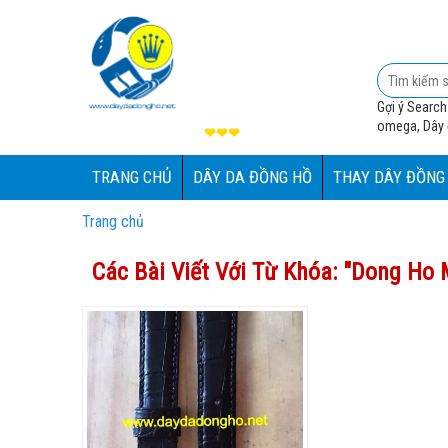
Gợi ý Search
omega, Dây đ
❤❤❤
TRANG CHỦ
DÂY DA ĐỒNG HỒ
THAY DÂY ĐỒNG
Trang chủ
Các Bài Viết Với Từ Khóa: "
Dong Ho 