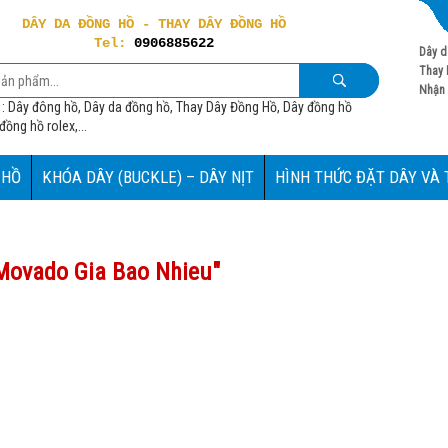
DÂY DA ĐỒNG HỒ - THAY DÂY ĐỒNG HỒ
Tel:
0906885622
Dây d
Thay 
Nhận 
 : Dây đông hồ, Dây da đồng hồ, Thay Dây Đồng Hồ, Dây đồng hồ
ồng hồ rolex,...
 HỒ
KHÓA DÂY (BUCKLE) – DÂY NỊT
HÌNH THỨC ĐẶT DÂY VÀ
Movado Gia Bao Nhieu
"