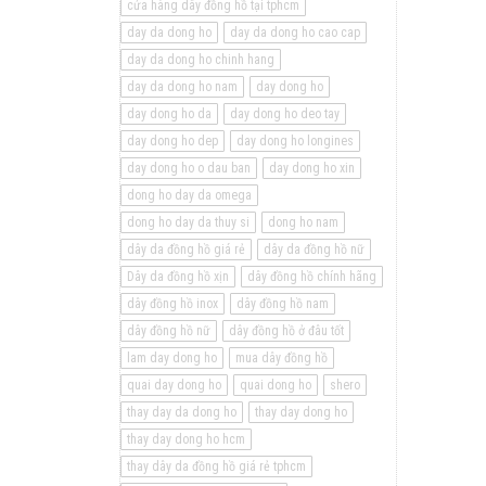
cửa hàng dây đồng hồ tại tphcm
day da dong ho
day da dong ho cao cap
day da dong ho chinh hang
day da dong ho nam
day dong ho
day dong ho da
day dong ho deo tay
day dong ho dep
day dong ho longines
day dong ho o dau ban
day dong ho xin
dong ho day da omega
dong ho day da thuy si
dong ho nam
dây da đồng hồ giá rẻ
dây da đồng hồ nữ
Dây da đồng hồ xịn
dây đồng hồ chính hãng
dây đồng hồ inox
dây đồng hồ nam
dây đồng hồ nữ
dây đồng hồ ở đâu tốt
lam day dong ho
mua dây đồng hồ
quai day dong ho
quai dong ho
shero
thay day da dong ho
thay day dong ho
thay day dong ho hcm
thay dây da đồng hồ giá rẻ tphcm