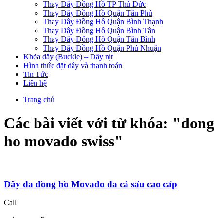
Thay Dây Đồng Hồ TP Thủ Đức
Thay Dây Đồng Hồ Quận Tân Phú
Thay Dây Đồng Hồ Quận Bình Thạnh
Thay Dây Đồng Hồ Quận Bình Tân
Thay Dây Đồng Hồ Quận Tân Bình
Thay Dây Đồng Hồ Quận Phú Nhuận
Khóa dây (Buckle) – Dây nịt
Hình thức đặt dây và thanh toán
Tin Tức
Liên hệ
Trang chủ
Các bài viết với từ khóa: "
dong
ho movado swiss
"
Dây da đồng hồ Movado da cá sấu cao cấp
Call