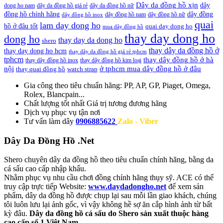
Dây da đồng hồ xịn
dây
dong ho nam
dây da đồng hồ giá rẻ
dây da đồng hồ nữ
đồng hồ chính hãng
dây đồng
dây đồng hồ nam
dây đồng hồ nữ
dây đồng hồ inox
quai
lam day dong ho
hồ ở đâu tốt
quai day dong ho
mua dây đồng hồ
thay day dong ho
dong ho
thay day da dong ho
shero
thay dây da đồng hồ ở
thay day dong ho hcm
thay dây da đồng hồ giá rẻ tphcm
tphcm
thay dây đồng hồ ở hà
thay dây đồng hồ inox
thay dây đồng hồ kim loại
nội
ở tphcm mua dây đồng hồ ở đâu
thay quai đồng hồ
watch strap
Gia công theo tiêu chuẩn hãng:
PP, AP, GP, Piaget, Omega,
Rolex, Blancpain...
Chất lượng tốt nhất
Giá trị tương đương hãng
Dịch vụ
phục vụ tận nơi
Tư vấn làm dây
0906885622
Zalo - Viber
Dây Da Đồng Hồ .Net
Shero chuyên dây da đồng hồ theo tiêu chuẩn chính hãng, bằng da
cá sấu cao cấp nhập khẩu.
Nhằm phục vụ nhu cầu chơi đồng chính hãng thụy sỹ. ACE có thể
truy cập trực tiếp Website:
www.daydadongho.net
để xem sản
phẩm, dây da đồng hồ được chụp lại sau mỗi lần giao khách, chúng
tôi luôn lưu lại ảnh gốc, vì vậy không hề sợ ăn cắp hình ảnh từ bất
kỳ đâu.
Dây da đồng hồ cá sấu do Shero sản xuất thuộc hàng
cao cấp số 1 Việt Nam.