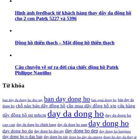
Hình ảnh feedback từ khách hàng thay dây da đồng hồ
cho 2 con Patek 5227 và 5396
Đồng hồ thiên thạch – Mặt đồng hồ thiên thạch
Câu chuyện về sự ra đời của chiếc đồng hồ Patek
Philippe Nautilus
Từ khóa
ban day dong ho
bán day da
ban day da dong ho deo tay
ban quai dong ho
cần mua dây đồng hồ xịn
chỗ nào bán dây đồng hồ
cửa hàng
dong ho
day da dong ho
dây đồng hồ tại tphcm
day da dong ho
day dong ho
cao cap
day da dong ho chinh hang
day da dong ho nam
day dong ho dep
day dong ho da
day dong ho deo tay
day dong ho longines
day dong ho o dau ban
day dong ho xin
dong ho day da omega
dong ho day da thuy si