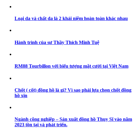
Loại da và chất da là 2 khái niệm hoàn toàn khác nhau
Hành trình của sư Thầy Thích Minh Tuệ
RM88 Tourbillon với biểu tượng mặt cười tại Việt Nam
Chốt ( cốt) đồng hồ là gì? Vì sao phải lựa chọn chốt đồng
hồ xịn
Ngành công nghiệp – Sản xuất đồng hồ Thụy Sĩ vào năm
2023 tồn tại và phát triển.