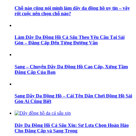
Chỗ nào cũng nói mình làm dây da đồng hồ uy tín – vậy
rốt cuộc nên chọn chỗ nào?
Làm Dây Da Đồng Hồ Cá Sấu Theo Yêu Cầu Tại Sài
Gòn – Đẳng Cấp Đến Từng Đường Vân
Sang – Chuyên Dây Da Đồng Hồ Cao Cấp, Xứng Tầm
Đẳng Cấp Của Bạn
Sang Dây Da Đồng Hồ – Cái Tên Dân Chơi Đồng Hồ Sài
Gòn Ai Cũng Biết
Dây Da Đồng Hồ Cá Sấu Xịn: Sự Lựa Chọn Hoàn Hảo
Cho Đẳng Cấp và Sang Trọng