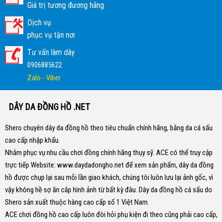
Giá trị tương đương hãng
Dịch vụ
phục vụ tận nơi
Tư vấn làm dây
0906885622
Zalo - Viber
DÂY DA ĐỒNG HỒ .NET
Shero chuyên dây da đồng hồ theo tiêu chuẩn chính hãng, bằng da cá sấu
cao cấp nhập khẩu.
Nhằm phục vụ nhu cầu chơi đồng chính hãng thụy sỹ. ACE có thể truy cập
trực tiếp Website:
www.daydadongho.net
để xem sản phẩm, dây da đồng
hồ được chụp lại sau mỗi lần giao khách, chúng tôi luôn lưu lại ảnh gốc, vì
vậy không hề sợ ăn cắp hình ảnh từ bất kỳ đâu.
Dây da đồng hồ cá sấu do
Shero sản xuất thuộc hàng cao cấp số 1 Việt Nam.
ACE chơi đồng hồ cao cấp luôn đòi hỏi phụ kiện đi theo cũng phải cao cấp,