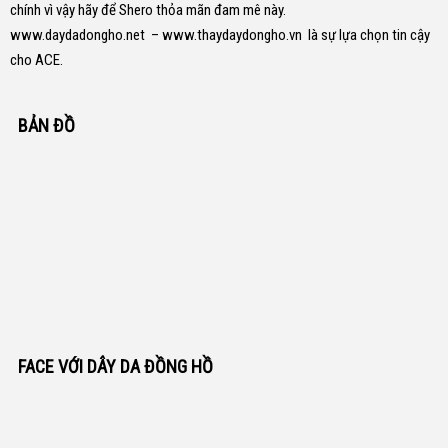
chính vì vậy hãy để Shero thỏa mãn đam mê này.
www.daydadongho.net
–
www.thaydaydongho.vn
là sự lựa chọn tin cậy
cho ACE.
BẢN ĐỒ
FACE VỚI DÂY DA ĐỒNG HỒ