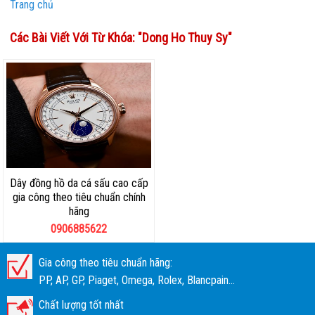
Trang chủ
Các Bài Viết Với Từ Khóa: "
Dong Ho Thuy Sy
"
Dây đồng hồ da cá sấu cao cấp
gia công theo tiêu chuẩn chính
hãng
0906885622
Gia công theo tiêu chuẩn hãng:
PP, AP, GP, Piaget, Omega, Rolex, Blancpain...
Chất lượng tốt nhất