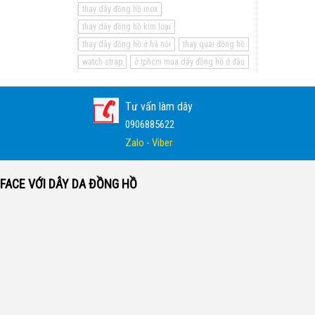
thay dây đồng hồ inox
thay dây đồng hồ kim loại
thay dây đồng hồ ở hà nội
thay quai đồng hồ
watch strap
ở tphcm mua dây đồng hồ ở đâu
Tư vấn làm dây
0906885622
Zalo - Viber
FACE VỚI DÂY DA ĐỒNG HỒ