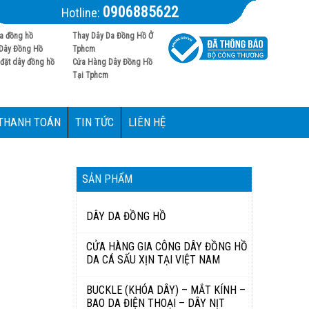
0906885622
Hotline:
a đồng hồ
Thay Dây Da Đồng Hồ Ở
Dây Đồng Hồ
Tphcm
đặt dây đồng hồ
Cửa Hàng Dây Đồng Hồ
Tại Tphcm
 THANH TOÁN
TIN TỨC
LIÊN HỆ
SẢN PHẨM
DÂY DA ĐỒNG HỒ
CỬA HÀNG GIA CÔNG DÂY ĐỒNG HỒ
DA CÁ SẤU XỊN TẠI VIỆT NAM
BUCKLE (KHÓA DÂY) – MẮT KÍNH –
BAO DA ĐIỆN THOẠI – DÂY NỊT