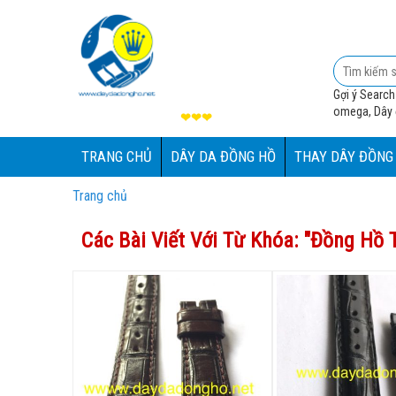
Gợi ý Search
omega, Dây đ
❤❤❤
TRANG CHỦ
DÂY DA ĐỒNG HỒ
THAY DÂY ĐỒNG
Trang chủ
Các Bài Viết Với Từ Khóa: "
Đồng Hồ T