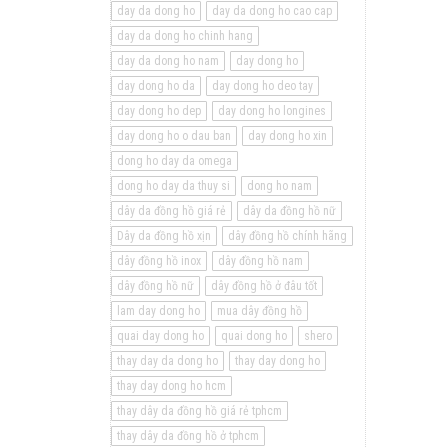
day da dong ho
day da dong ho cao cap
day da dong ho chinh hang
day da dong ho nam
day dong ho
day dong ho da
day dong ho deo tay
day dong ho dep
day dong ho longines
day dong ho o dau ban
day dong ho xin
dong ho day da omega
dong ho day da thuy si
dong ho nam
dây da đồng hồ giá rẻ
dây da đồng hồ nữ
Dây da đồng hồ xịn
dây đồng hồ chính hãng
dây đồng hồ inox
dây đồng hồ nam
dây đồng hồ nữ
dây đồng hồ ở đâu tốt
lam day dong ho
mua dây đồng hồ
quai day dong ho
quai dong ho
shero
thay day da dong ho
thay day dong ho
thay day dong ho hcm
thay dây da đồng hồ giá rẻ tphcm
thay dây da đồng hồ ở tphcm