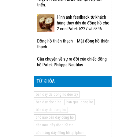
triển.
Hình ảnh feedback từ khách
hàng thay dây da đồng hồ cho
2 con Patek 5227 và 5396
Đồng hồ thiên thạch – Mặt đồng hồ thiên
thạch
Câu chuyện về sự ra đời của chiếc đồng
hồ Patek Philippe Nautilus
TỪ KHÓA
ban day da dong ho deo tay
ban day dong ho
ban quai dong ho
bán day da dong ho
chỗ nào bán dây đồng hồ
cần mua dây đồng hồ xịn
cửa hàng dây đồng hồ tại tphcm