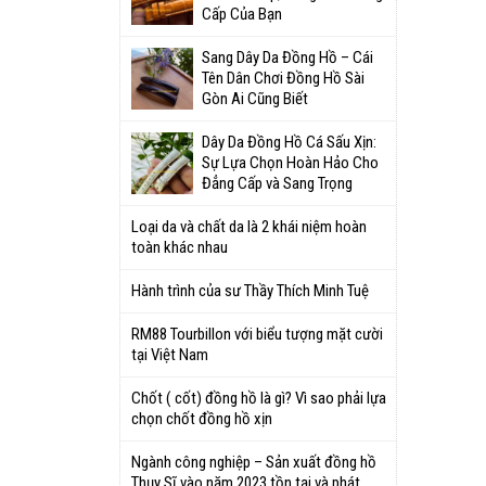
Cấp Của Bạn
Sang Dây Da Đồng Hồ – Cái
Tên Dân Chơi Đồng Hồ Sài
Gòn Ai Cũng Biết
Dây Da Đồng Hồ Cá Sấu Xịn:
Sự Lựa Chọn Hoàn Hảo Cho
Đẳng Cấp và Sang Trọng
Loại da và chất da là 2 khái niệm hoàn
toàn khác nhau
Hành trình của sư Thầy Thích Minh Tuệ
RM88 Tourbillon với biểu tượng mặt cười
tại Việt Nam
Chốt ( cốt) đồng hồ là gì? Vì sao phải lựa
chọn chốt đồng hồ xịn
Ngành công nghiệp – Sản xuất đồng hồ
Thụy Sĩ vào năm 2023 tồn tại và phát