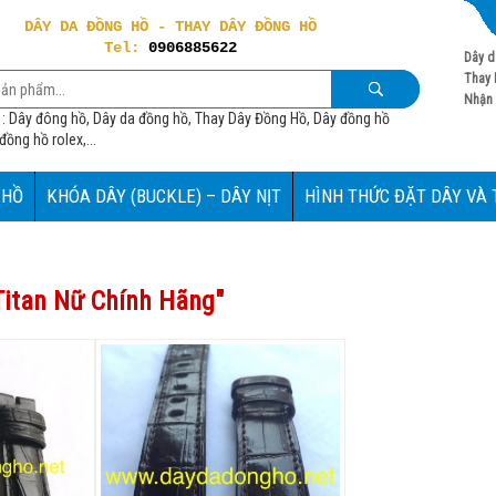
DÂY DA ĐỒNG HỒ - THAY DÂY ĐỒNG HỒ
Tel:
0906885622
Dây d
Thay 
Nhận 
 : Dây đông hồ, Dây da đồng hồ, Thay Dây Đồng Hồ, Dây đồng hồ
ồng hồ rolex,...
 HỒ
KHÓA DÂY (BUCKLE) – DÂY NỊT
HÌNH THỨC ĐẶT DÂY VÀ
itan Nữ Chính Hãng
"