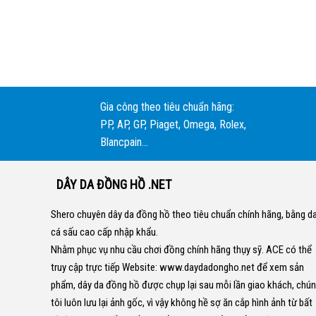
Gia công theo tiêu chuẩn hãng:
PP, AP, GP, Piaget, Omega, Rolex,
Blancpain...
DÂY DA ĐỒNG HỒ .NET
Shero chuyên dây da đồng hồ theo tiêu chuẩn chính hãng, bằng d
cá sấu cao cấp nhập khẩu.
Nhằm phục vụ nhu cầu chơi đồng chính hãng thụy sỹ. ACE có thể
truy cập trực tiếp Website:
www.daydadongho.net
để xem sản
phẩm, dây da đồng hồ được chụp lại sau mỗi lần giao khách, chú
tôi luôn lưu lại ảnh gốc, vì vậy không hề sợ ăn cắp hình ảnh từ bất