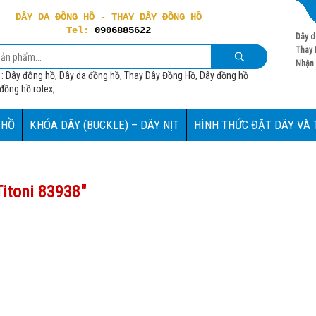
DÂY DA ĐỒNG HỒ - THAY DÂY ĐỒNG HỒ
Tel:
0906885622
Dây d
Thay 
Nhận 
 : Dây đông hồ, Dây da đồng hồ, Thay Dây Đồng Hồ, Dây đồng hồ
ồng hồ rolex,...
 HỒ
KHÓA DÂY (BUCKLE) – DÂY NỊT
HÌNH THỨC ĐẶT DÂY VÀ
itoni 83938
"