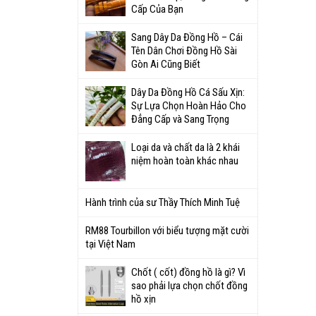
Cấp Của Bạn
Sang Dây Da Đồng Hồ – Cái
Tên Dân Chơi Đồng Hồ Sài
Gòn Ai Cũng Biết
Dây Da Đồng Hồ Cá Sấu Xịn:
Sự Lựa Chọn Hoàn Hảo Cho
Đẳng Cấp và Sang Trọng
Loại da và chất da là 2 khái
niệm hoàn toàn khác nhau
Hành trình của sư Thầy Thích Minh Tuệ
RM88 Tourbillon với biểu tượng mặt cười
tại Việt Nam
Chốt ( cốt) đồng hồ là gì? Vì
sao phải lựa chọn chốt đồng
hồ xịn