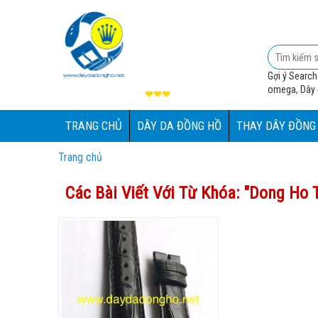
Gợi ý Search
omega, Dây đ
❤❤❤
TRANG CHỦ
DÂY DA ĐỒNG HỒ
THAY DÂY ĐỒNG
Trang chủ
Các Bài Viết Với Từ Khóa: "
Dong Ho T