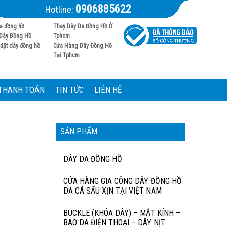
0906885622
Hotline:
a đồng hồ
Thay Dây Da Đồng Hồ Ở
Dây Đồng Hồ
Tphcm
đặt dây đồng hồ
Cửa Hàng Dây Đồng Hồ
Tại Tphcm
 THANH TOÁN
TIN TỨC
LIÊN HỆ
SẢN PHẨM
DÂY DA ĐỒNG HỒ
CỬA HÀNG GIA CÔNG DÂY ĐỒNG HỒ
DA CÁ SẤU XỊN TẠI VIỆT NAM
BUCKLE (KHÓA DÂY) – MẮT KÍNH –
BAO DA ĐIỆN THOẠI – DÂY NỊT