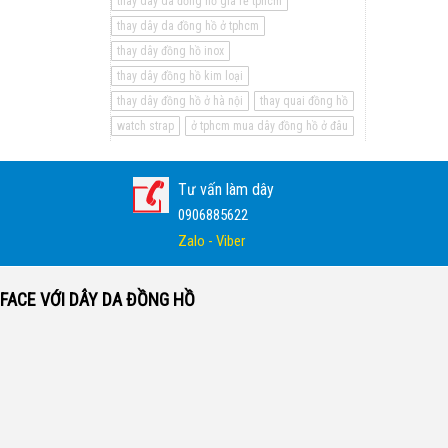
thay dây da đồng hồ giá rẻ tphcm
thay dây da đồng hồ ở tphcm
thay dây đồng hồ inox
thay dây đồng hồ kim loại
thay dây đồng hồ ở hà nội
thay quai đồng hồ
watch strap
ở tphcm mua dây đồng hồ ở đâu
Tư vấn làm dây
0906885622
Zalo - Viber
FACE VỚI DÂY DA ĐỒNG HỒ