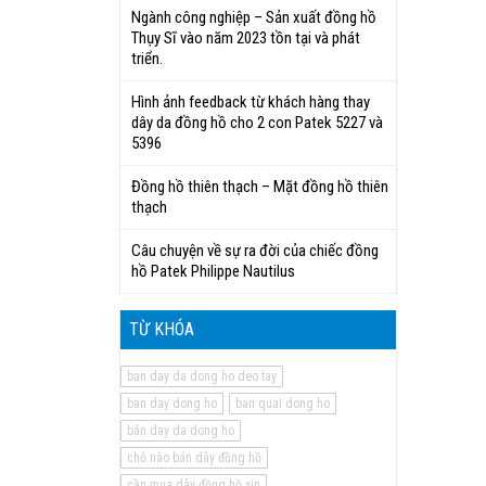
Ngành công nghiệp – Sản xuất đồng hồ
Thụy Sĩ vào năm 2023 tồn tại và phát
triển.
Hình ảnh feedback từ khách hàng thay
dây da đồng hồ cho 2 con Patek 5227 và
5396
Đồng hồ thiên thạch – Mặt đồng hồ thiên
thạch
Câu chuyện về sự ra đời của chiếc đồng
hồ Patek Philippe Nautilus
TỪ KHÓA
ban day da dong ho deo tay
ban day dong ho
ban quai dong ho
bán day da dong ho
chỗ nào bán dây đồng hồ
cần mua dây đồng hồ xịn