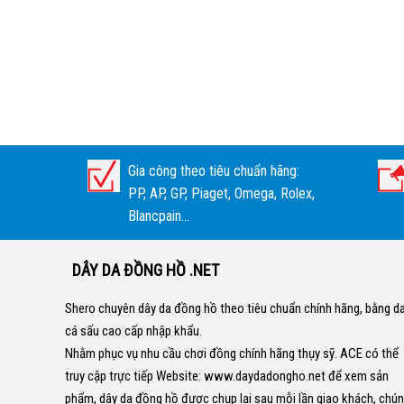
Gia công theo tiêu chuẩn hãng:
PP, AP, GP, Piaget, Omega, Rolex,
Blancpain...
DÂY DA ĐỒNG HỒ .NET
Shero chuyên dây da đồng hồ theo tiêu chuẩn chính hãng, bằng d
cá sấu cao cấp nhập khẩu.
Nhằm phục vụ nhu cầu chơi đồng chính hãng thụy sỹ. ACE có thể
truy cập trực tiếp Website:
www.daydadongho.net
để xem sản
phẩm, dây da đồng hồ được chụp lại sau mỗi lần giao khách, chú