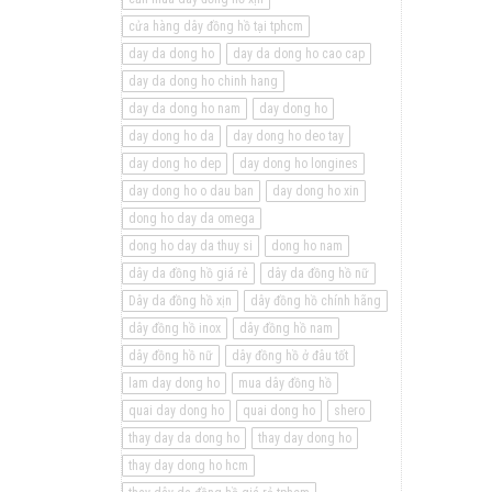
cửa hàng dây đồng hồ tại tphcm
day da dong ho
day da dong ho cao cap
day da dong ho chinh hang
day da dong ho nam
day dong ho
day dong ho da
day dong ho deo tay
day dong ho dep
day dong ho longines
day dong ho o dau ban
day dong ho xin
dong ho day da omega
dong ho day da thuy si
dong ho nam
dây da đồng hồ giá rẻ
dây da đồng hồ nữ
Dây da đồng hồ xịn
dây đồng hồ chính hãng
dây đồng hồ inox
dây đồng hồ nam
dây đồng hồ nữ
dây đồng hồ ở đâu tốt
lam day dong ho
mua dây đồng hồ
quai day dong ho
quai dong ho
shero
thay day da dong ho
thay day dong ho
thay day dong ho hcm