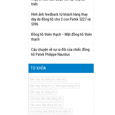
triển.
Hình ảnh feedback từ khách hàng thay
dây da đồng hồ cho 2 con Patek 5227 và
5396
Đồng hồ thiên thạch – Mặt đồng hồ thiên
thạch
Câu chuyện về sự ra đời của chiếc đồng
hồ Patek Philippe Nautilus
TỪ KHÓA
ban day da dong ho deo tay
ban day dong ho
ban quai dong ho
bán day da dong ho
chỗ nào bán dây đồng hồ
cần mua dây đồng hồ xịn
cửa hàng dây đồng hồ tại tphcm