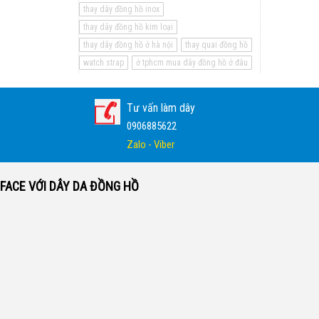
thay dây đồng hồ inox
thay dây đồng hồ kim loại
thay dây đồng hồ ở hà nội
thay quai đồng hồ
watch strap
ở tphcm mua dây đồng hồ ở đâu
Tư vấn làm dây
0906885622
Zalo - Viber
FACE VỚI DÂY DA ĐỒNG HỒ