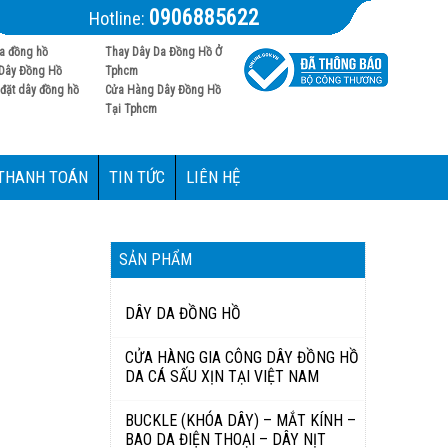
0906885622
Hotline:
a đồng hồ
Thay Dây Da Đồng Hồ Ở
Dây Đồng Hồ
Tphcm
đặt dây đồng hồ
Cửa Hàng Dây Đồng Hồ
Tại Tphcm
 THANH TOÁN
TIN TỨC
LIÊN HỆ
SẢN PHẨM
DÂY DA ĐỒNG HỒ
CỬA HÀNG GIA CÔNG DÂY ĐỒNG HỒ
DA CÁ SẤU XỊN TẠI VIỆT NAM
BUCKLE (KHÓA DÂY) – MẮT KÍNH –
BAO DA ĐIỆN THOẠI – DÂY NỊT