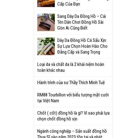
Cấp Của Bạn
Sang Dây Da Đồng Hồ – Cái
Tên Dân Chơi Đồng Hồ Sài
Gòn Ai Cũng Biết
Dây Da Đồng Hồ Cá Sấu Xịn:
Sự Lựa Chọn Hoàn Hảo Cho
Đẳng Cấp và Sang Trọng
Loại da và chất da là 2 khái niệm hoàn
toàn khác nhau
Hành trình của sư Thầy Thích Minh Tuệ
RM88 Tourbillon với biểu tượng mặt cười
tại Việt Nam
Chốt ( cốt) đồng hồ là gì? Vì sao phải lựa
chọn chốt đồng hồ xịn
Ngành công nghiệp – Sản xuất đồng hồ
Thụy Sĩ vào năm 2023 tồn tại và phát