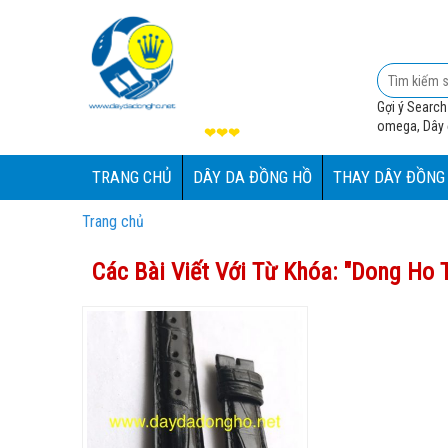
Gợi ý Search
omega, Dây đ
❤❤❤
TRANG CHỦ
DÂY DA ĐỒNG HỒ
THAY DÂY ĐỒNG
Trang chủ
Các Bài Viết Với Từ Khóa: "
Dong Ho T