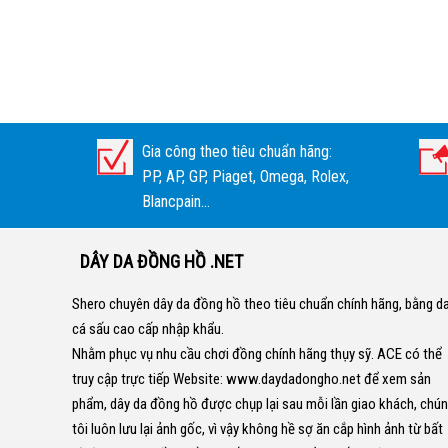
Gia công theo tiêu chuẩn hãng:
PP, AP, GP, Piaget, Omega, Rolex,
Blancpain...
DÂY DA ĐỒNG HỒ .NET
Shero chuyên dây da đồng hồ theo tiêu chuẩn chính hãng, bằng d
cá sấu cao cấp nhập khẩu.
Nhằm phục vụ nhu cầu chơi đồng chính hãng thụy sỹ. ACE có thể
truy cập trực tiếp Website:
www.daydadongho.net
để xem sản
phẩm, dây da đồng hồ được chụp lại sau mỗi lần giao khách, chú
tôi luôn lưu lại ảnh gốc, vì vậy không hề sợ ăn cắp hình ảnh từ bất