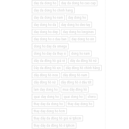
day da dong ho
day da dong ho cao cap
day da dong ho chinh hang
day da dong ho nam
day dong ho
day dong ho da
day dong ho deo tay
day dong ho dep
day dong ho longines
day dong ho o dau ban
day dong ho xin
dong ho day da omega
dong ho day da thuy si
dong ho nam
dây da đồng hồ giá rẻ
dây da đồng hồ nữ
Dây da đồng hồ xịn
dây đồng hồ chính hãng
dây đồng hồ inox
dây đồng hồ nam
dây đồng hồ nữ
dây đồng hồ ở đâu tốt
lam day dong ho
mua dây đồng hồ
quai day dong ho
quai dong ho
shero
thay day da dong ho
thay day dong ho
thay day dong ho hcm
thay dây da đồng hồ giá rẻ tphcm
thay dây da đồng hồ ở tphcm