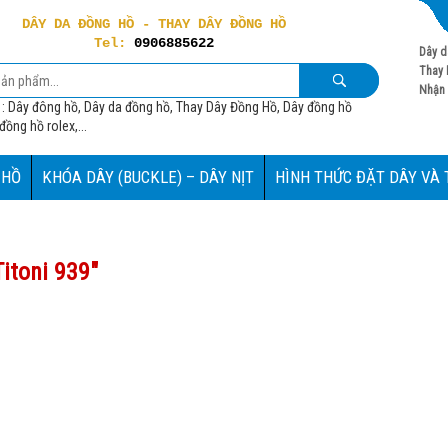
DÂY DA ĐỒNG HỒ - THAY DÂY ĐỒNG HỒ
Tel:
0906885622
Dây d
Thay 
Nhận 
 : Dây đông hồ, Dây da đồng hồ, Thay Dây Đồng Hồ, Dây đồng hồ
ồng hồ rolex,...
 HỒ
KHÓA DÂY (BUCKLE) – DÂY NỊT
HÌNH THỨC ĐẶT DÂY VÀ
itoni 939
"