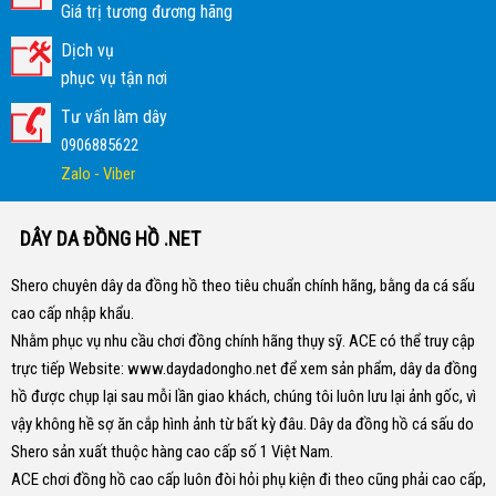
Giá trị tương đương hãng
Dịch vụ
phục vụ tận nơi
Tư vấn làm dây
0906885622
Zalo - Viber
DÂY DA ĐỒNG HỒ .NET
Shero chuyên dây da đồng hồ theo tiêu chuẩn chính hãng, bằng da cá sấu
cao cấp nhập khẩu.
Nhằm phục vụ nhu cầu chơi đồng chính hãng thụy sỹ. ACE có thể truy cập
trực tiếp Website:
www.daydadongho.net
để xem sản phẩm, dây da đồng
hồ được chụp lại sau mỗi lần giao khách, chúng tôi luôn lưu lại ảnh gốc, vì
vậy không hề sợ ăn cắp hình ảnh từ bất kỳ đâu.
Dây da đồng hồ cá sấu do
Shero sản xuất thuộc hàng cao cấp số 1 Việt Nam.
ACE chơi đồng hồ cao cấp luôn đòi hỏi phụ kiện đi theo cũng phải cao cấp,