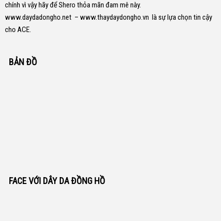
chính vì vậy hãy để Shero thỏa mãn đam mê này.
www.daydadongho.net
–
www.thaydaydongho.vn
là sự lựa chọn tin cậy
cho ACE.
BẢN ĐỒ
FACE VỚI DÂY DA ĐỒNG HỒ