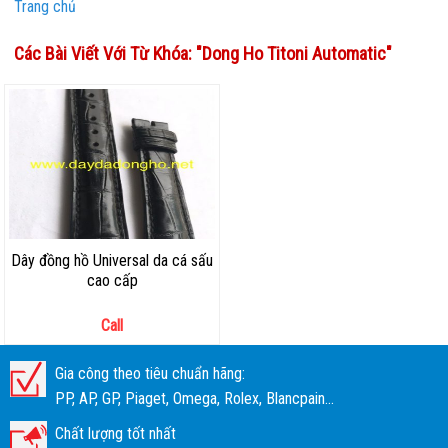
Trang chủ
Các Bài Viết Với Từ Khóa: "
Dong Ho Titoni Automatic
"
Dây đồng hồ Universal da cá sấu
cao cấp
Call
Gia công theo tiêu chuẩn hãng:
PP, AP, GP, Piaget, Omega, Rolex, Blancpain...
Chất lượng tốt nhất