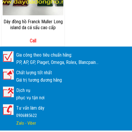
Dây đồng hồ Franck Muller Long
island da cá sấu cao cấp
Call
Gia công theo tiêu chuẩn hãng:
PP, AP, GP, Piaget, Omega, Rolex, Blancpain...
Chất lượng tốt nhất
Giá trị tương đương hãng
Dịch vụ
phục vụ tận nơi
Tư vấn làm dây
0906885622
Zalo - Viber