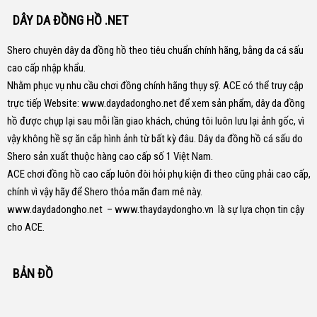
DÂY DA ĐỒNG HỒ .NET
Shero chuyên dây da đồng hồ theo tiêu chuẩn chính hãng, bằng da cá sấu
cao cấp nhập khẩu.
Nhằm phục vụ nhu cầu chơi đồng chính hãng thụy sỹ. ACE có thể truy cập
trực tiếp Website:
www.daydadongho.net
để xem sản phẩm, dây da đồng
hồ được chụp lại sau mỗi lần giao khách, chúng tôi luôn lưu lại ảnh gốc, vì
vậy không hề sợ ăn cắp hình ảnh từ bất kỳ đâu.
Dây da đồng hồ cá sấu do
Shero sản xuất thuộc hàng cao cấp số 1 Việt Nam.
ACE chơi đồng hồ cao cấp luôn đòi hỏi phụ kiện đi theo cũng phải cao cấp,
chính vì vậy hãy để Shero thỏa mãn đam mê này.
www.daydadongho.net
–
www.thaydaydongho.vn
là sự lựa chọn tin cậy
cho ACE.
BẢN ĐỒ