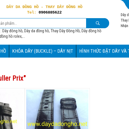
DÂY DA ĐỒNG HỒ - THAY DÂY ĐỒNG HỒ
Tel:
0906885622
Dây d
Thay 
Nhận 
 : Dây đông hồ, Dây da đồng hồ, Thay Dây Đồng Hồ, Dây đồng hồ
ồng hồ rolex,...
 HỒ
KHÓA DÂY (BUCKLE) – DÂY NỊT
HÌNH THỨC ĐẶT DÂY VÀ
ller Prix
"