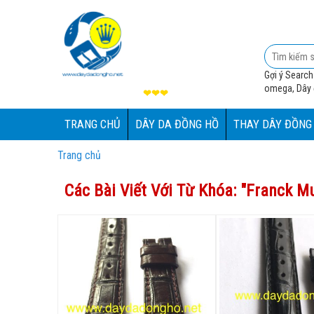
Gợi ý Search
omega, Dây đ
❤❤❤
TRANG CHỦ
DÂY DA ĐỒNG HỒ
THAY DÂY ĐỒNG
Trang chủ
Các Bài Viết Với Từ Khóa: "
Franck Mu