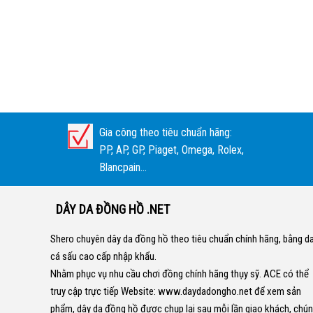
Gia công theo tiêu chuẩn hãng:
PP, AP, GP, Piaget, Omega, Rolex,
Blancpain...
DÂY DA ĐỒNG HỒ .NET
Shero chuyên dây da đồng hồ theo tiêu chuẩn chính hãng, bằng d
cá sấu cao cấp nhập khẩu.
Nhằm phục vụ nhu cầu chơi đồng chính hãng thụy sỹ. ACE có thể
truy cập trực tiếp Website:
www.daydadongho.net
để xem sản
phẩm, dây da đồng hồ được chụp lại sau mỗi lần giao khách, chú