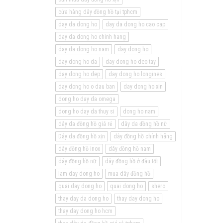
cửa hàng dây đồng hồ tại tphcm
day da dong ho
day da dong ho cao cap
day da dong ho chinh hang
day da dong ho nam
day dong ho
day dong ho da
day dong ho deo tay
day dong ho dep
day dong ho longines
day dong ho o dau ban
day dong ho xin
dong ho day da omega
dong ho day da thuy si
dong ho nam
dây da đồng hồ giá rẻ
dây da đồng hồ nữ
Dây da đồng hồ xịn
dây đồng hồ chính hãng
dây đồng hồ inox
dây đồng hồ nam
dây đồng hồ nữ
dây đồng hồ ở đâu tốt
lam day dong ho
mua dây đồng hồ
quai day dong ho
quai dong ho
shero
thay day da dong ho
thay day dong ho
thay day dong ho hcm