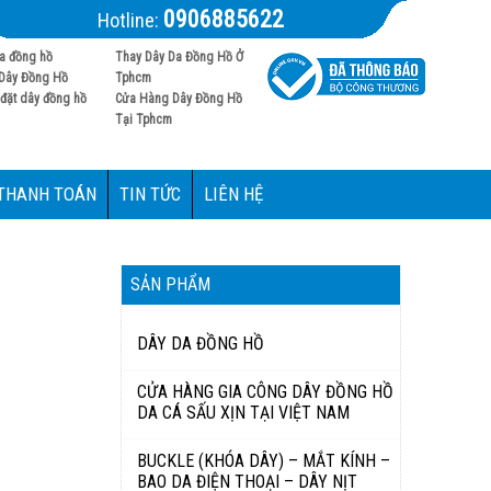
0906885622
Hotline:
a đồng hồ
Thay Dây Da Đồng Hồ Ở
Dây Đồng Hồ
Tphcm
đặt dây đồng hồ
Cửa Hàng Dây Đồng Hồ
Tại Tphcm
 THANH TOÁN
TIN TỨC
LIÊN HỆ
SẢN PHẨM
DÂY DA ĐỒNG HỒ
CỬA HÀNG GIA CÔNG DÂY ĐỒNG HỒ
DA CÁ SẤU XỊN TẠI VIỆT NAM
BUCKLE (KHÓA DÂY) – MẮT KÍNH –
BAO DA ĐIỆN THOẠI – DÂY NỊT