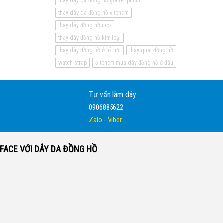
thay dây da đồng hồ giá rẻ tphcm
thay dây da đồng hồ ở tphcm
thay dây đồng hồ inox
thay dây đồng hồ kim loại
thay dây đồng hồ ở hà nội
thay quai đồng hồ
watch strap
ở tphcm mua dây đồng hồ ở đâu
Tư vấn làm dây
0906885622
Zalo - Viber
FACE VỚI DÂY DA ĐỒNG HỒ