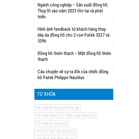
Ngành công nghiệp – Sản xuất đồng hồ
Thụy Sĩ vào năm 2023 tồn tại và phát
triển.
Hình ảnh feedback từ khách hàng thay
dây da đồng hồ cho 2 con Patek 5227 và
5396
Đồng hồ thiên thạch – Mặt đồng hồ thiên
thạch
Câu chuyện về sự ra đời của chiếc đồng
hồ Patek Philippe Nautilus
TỪ KHÓA
ban day da dong ho deo tay
ban day dong ho
ban quai dong ho
bán day da dong ho
chỗ nào bán dây đồng hồ
cần mua dây đồng hồ xịn