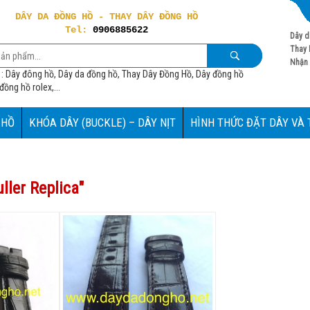
DÂY DA ĐỒNG HỒ - THAY DÂY ĐỒNG HỒ
Tel:
0906885622
Dây d
Thay 
Nhận 
 : Dây đông hồ, Dây da đồng hồ, Thay Dây Đồng Hồ, Dây đồng hồ
ồng hồ rolex,...
 HỒ
KHÓA DÂY (BUCKLE) – DÂY NỊT
HÌNH THỨC ĐẶT DÂY VÀ
ller Replica
"