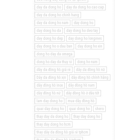
day da dong ho
day da dong ho cao cap
day da dong ho chinh hang
day da dong ho nam
day dong ho
day dong ho da
day dong ho deo tay
day dong ho dep
day dong ho longines
day dong ho o dau ban
day dong ho xin
dong ho day da omega
dong ho day da thuy si
dong ho nam
dây da đồng hồ giá rẻ
dây da đồng hồ nữ
Dây da đồng hồ xịn
dây đồng hồ chính hãng
dây đồng hồ inox
dây đồng hồ nam
dây đồng hồ nữ
dây đồng hồ ở đâu tốt
lam day dong ho
mua dây đồng hồ
quai day dong ho
quai dong ho
shero
thay day da dong ho
thay day dong ho
thay day dong ho hcm
thay dây da đồng hồ giá rẻ tphcm