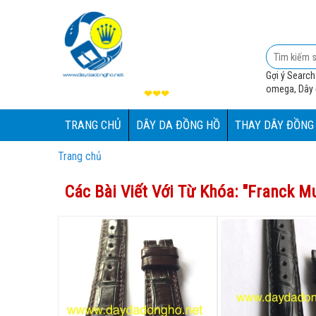
Gợi ý Search
omega, Dây đ
❤❤❤
TRANG CHỦ
DÂY DA ĐỒNG HỒ
THAY DÂY ĐỒNG
Trang chủ
Các Bài Viết Với Từ Khóa: "
Franck Mu