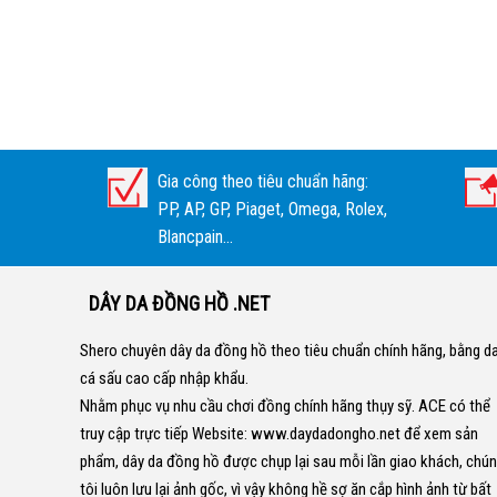
Gia công theo tiêu chuẩn hãng:
PP, AP, GP, Piaget, Omega, Rolex,
Blancpain...
DÂY DA ĐỒNG HỒ .NET
Shero chuyên dây da đồng hồ theo tiêu chuẩn chính hãng, bằng d
cá sấu cao cấp nhập khẩu.
Nhằm phục vụ nhu cầu chơi đồng chính hãng thụy sỹ. ACE có thể
truy cập trực tiếp Website:
www.daydadongho.net
để xem sản
phẩm, dây da đồng hồ được chụp lại sau mỗi lần giao khách, chú
tôi luôn lưu lại ảnh gốc, vì vậy không hề sợ ăn cắp hình ảnh từ bất