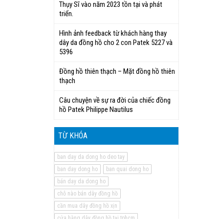
Thụy Sĩ vào năm 2023 tồn tại và phát
triển.
Hình ảnh feedback từ khách hàng thay
dây da đồng hồ cho 2 con Patek 5227 và
5396
Đồng hồ thiên thạch – Mặt đồng hồ thiên
thạch
Câu chuyện về sự ra đời của chiếc đồng
hồ Patek Philippe Nautilus
TỪ KHÓA
ban day da dong ho deo tay
ban day dong ho
ban quai dong ho
bán day da dong ho
chỗ nào bán dây đồng hồ
cần mua dây đồng hồ xịn
cửa hàng dây đồng hồ tại tphcm