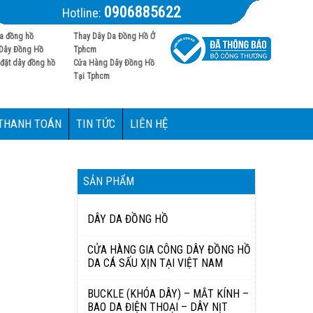
0906885622
Hotline:
a đồng hồ
Thay Dây Da Đồng Hồ Ở
Dây Đồng Hồ
Tphcm
đặt dây đồng hồ
Cửa Hàng Dây Đồng Hồ
Tại Tphcm
 THANH TOÁN
TIN TỨC
LIÊN HỆ
SẢN PHẨM
DÂY DA ĐỒNG HỒ
CỬA HÀNG GIA CÔNG DÂY ĐỒNG HỒ
DA CÁ SẤU XỊN TẠI VIỆT NAM
BUCKLE (KHÓA DÂY) – MẮT KÍNH –
BAO DA ĐIỆN THOẠI – DÂY NỊT