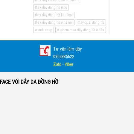
thay dây da đồng hồ ở tphcm
thay dây đồng hồ inox
thay dây đồng hồ kim loại
thay dây đồng hồ ở hà nội
thay quai đồng hồ
watch strap
ở tphcm mua dây đồng hồ ở đâu
Tư vấn làm dây
0906885622
Zalo - Viber
FACE VỚI DÂY DA ĐỒNG HỒ