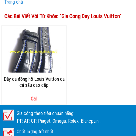
Trang chủ
Các Bài Viết Với Từ Khóa: "
Gia Cong Day Louis Vuitton
"
Dây da đồng hồ Louis Vuitton da
cá sấu cao cấp
Call
Gia công theo tiêu chuẩn hãng:
PP, AP, GP, Piaget, Omega, Rolex, Blancpain...
Chất lượng tốt nhất