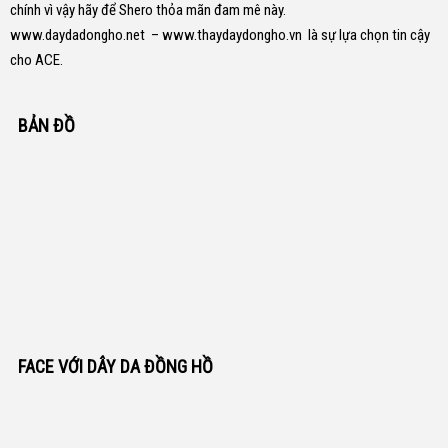
chính vì vậy hãy để Shero thỏa mãn đam mê này.
www.daydadongho.net
–
www.thaydaydongho.vn
là sự lựa chọn tin cậy
cho ACE.
BẢN ĐỒ
FACE VỚI DÂY DA ĐỒNG HỒ