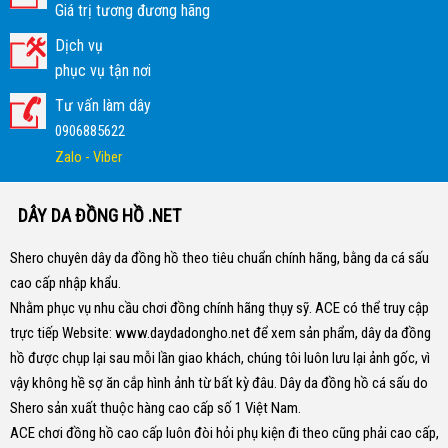
Giá trị tương đương hãng
Dịch vụ
phục vụ tận nơi
Tư vấn làm dây
0906885622
Zalo - Viber
DÂY DA ĐỒNG HỒ .NET
Shero chuyên dây da đồng hồ theo tiêu chuẩn chính hãng, bằng da cá sấu
cao cấp nhập khẩu.
Nhằm phục vụ nhu cầu chơi đồng chính hãng thụy sỹ. ACE có thể truy cập
trực tiếp Website:
www.daydadongho.net
để xem sản phẩm, dây da đồng
hồ được chụp lại sau mỗi lần giao khách, chúng tôi luôn lưu lại ảnh gốc, vì
vậy không hề sợ ăn cắp hình ảnh từ bất kỳ đâu.
Dây da đồng hồ cá sấu do
Shero sản xuất thuộc hàng cao cấp số 1 Việt Nam.
ACE chơi đồng hồ cao cấp luôn đòi hỏi phụ kiện đi theo cũng phải cao cấp,