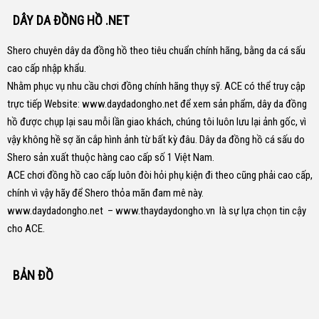
DÂY DA ĐỒNG HỒ .NET
Shero chuyên dây da đồng hồ theo tiêu chuẩn chính hãng, bằng da cá sấu
cao cấp nhập khẩu.
Nhằm phục vụ nhu cầu chơi đồng chính hãng thụy sỹ. ACE có thể truy cập
trực tiếp Website:
www.daydadongho.net
để xem sản phẩm, dây da đồng
hồ được chụp lại sau mỗi lần giao khách, chúng tôi luôn lưu lại ảnh gốc, vì
vậy không hề sợ ăn cắp hình ảnh từ bất kỳ đâu.
Dây da đồng hồ cá sấu do
Shero sản xuất thuộc hàng cao cấp số 1 Việt Nam.
ACE chơi đồng hồ cao cấp luôn đòi hỏi phụ kiện đi theo cũng phải cao cấp,
chính vì vậy hãy để Shero thỏa mãn đam mê này.
www.daydadongho.net
–
www.thaydaydongho.vn
là sự lựa chọn tin cậy
cho ACE.
BẢN ĐỒ