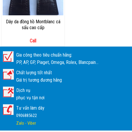
Dây da đồng hồ Montblanc cá
sấu cao cấp
Call
Gia công theo tiêu chuẩn hãng:
PP, AP, GP, Piaget, Omega, Rolex, Blancpain...
Chất lượng tốt nhất
Giá trị tương đương hãng
Dịch vụ
phục vụ tận nơi
Tư vấn làm dây
0906885622
Zalo - Viber