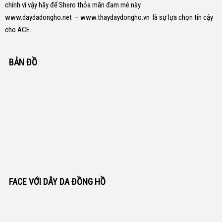
chính vì vậy hãy để Shero thỏa mãn đam mê này.
www.daydadongho.net
–
www.thaydaydongho.vn
là sự lựa chọn tin cậy
cho ACE.
BẢN ĐỒ
FACE VỚI DÂY DA ĐỒNG HỒ