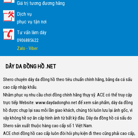
Giá trị tương đương hãng
Dịch vụ
phục vụ tận nơi
Tư vấn làm dây
0906885622
Zalo - Viber
DÂY DA ĐỒNG HỒ .NET
Shero chuyên dây da đồng hồ theo tiêu chuẩn chính hãng, bằng da cá sấu
cao cấp nhập khẩu.
Nhằm phục vụ nhu cầu chơi đồng chính hãng thụy sỹ. ACE có thể truy cập
trực tiếp Website:
www.daydadongho.net
để xem sản phẩm, dây da đồng
hồ được chụp lại sau mỗi lần giao khách, chúng tôi luôn lưu lại ảnh gốc, vì
vậy không hề sợ ăn cắp hình ảnh từ bất kỳ đâu.
Dây da đồng hồ cá sấu do
Shero sản xuất thuộc hàng cao cấp số 1 Việt Nam.
ACE chơi đồng hồ cao cấp luôn đòi hỏi phụ kiện đi theo cũng phải cao cấp,