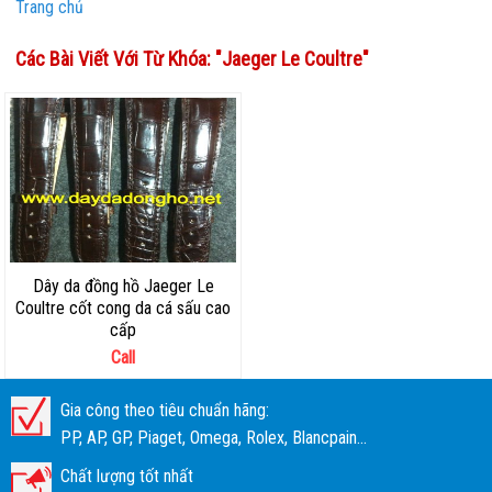
Trang chủ
Các Bài Viết Với Từ Khóa: "
Jaeger Le Coultre
"
Dây da đồng hồ Jaeger Le
Coultre cốt cong da cá sấu cao
cấp
Call
Gia công theo tiêu chuẩn hãng:
PP, AP, GP, Piaget, Omega, Rolex, Blancpain...
Chất lượng tốt nhất