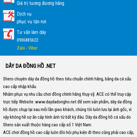
Giá trị tương đương hãng
Dịch vụ
phục vụ tận nơi
Tư vấn làm dây
0906885622
Zalo - Viber
DÂY DA ĐỒNG HỒ .NET
Shero chuyên dây da đồng hồ theo tiêu chuẩn chính hãng, bằng da cá sấu
cao cấp nhập khẩu.
Nhằm phục vụ nhu cầu chơi đồng chính hãng thụy sỹ. ACE có thể truy cập
trực tiếp Website:
www.daydadongho.net
để xem sản phẩm, dây da đồng
hồ được chụp lại sau mỗi lần giao khách, chúng tôi luôn lưu lại ảnh gốc, vì
vậy không hề sợ ăn cắp hình ảnh từ bất kỳ đâu.
Dây da đồng hồ cá sấu do
Shero sản xuất thuộc hàng cao cấp số 1 Việt Nam.
ACE chơi đồng hồ cao cấp luôn đòi hỏi phụ kiện đi theo cũng phải cao cấp,