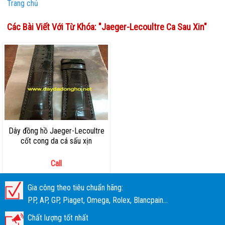
Trang chủ
Các Bài Viết Với Từ Khóa: "
Jaeger-Lecoultre Ca Sau Xin
"
Dây đồng hồ Jaeger-Lecoultre
cốt cong da cá sấu xịn
Call
Gia công theo tiêu chuẩn hãng:
PP, AP, GP, Piaget, Omega, Rolex, Blancpain...
Chất lượng tốt nhất