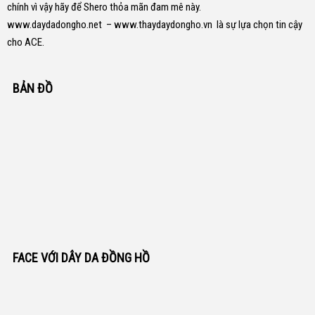
chính vì vậy hãy để Shero thỏa mãn đam mê này.
www.daydadongho.net
–
www.thaydaydongho.vn
là sự lựa chọn tin cậy
cho ACE.
BẢN ĐỒ
FACE VỚI DÂY DA ĐỒNG HỒ