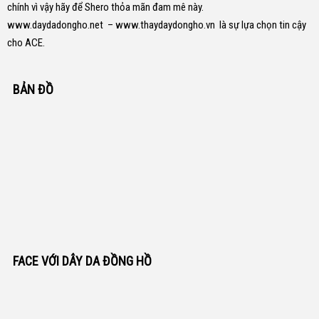
chính vì vậy hãy để Shero thỏa mãn đam mê này.
www.daydadongho.net
–
www.thaydaydongho.vn
là sự lựa chọn tin cậy
cho ACE.
BẢN ĐỒ
FACE VỚI DÂY DA ĐỒNG HỒ