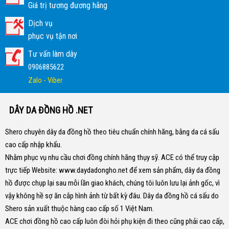
Giá trị tương đương hãng
Dịch vụ
phục vụ tận nơi
Tư vấn làm dây
0906885622
Zalo - Viber
DÂY DA ĐỒNG HỒ .NET
Shero chuyên dây da đồng hồ theo tiêu chuẩn chính hãng, bằng da cá sấu
cao cấp nhập khẩu.
Nhằm phục vụ nhu cầu chơi đồng chính hãng thụy sỹ. ACE có thể truy cập
trực tiếp Website:
www.daydadongho.net
để xem sản phẩm, dây da đồng
hồ được chụp lại sau mỗi lần giao khách, chúng tôi luôn lưu lại ảnh gốc, vì
vậy không hề sợ ăn cắp hình ảnh từ bất kỳ đâu.
Dây da đồng hồ cá sấu do
Shero sản xuất thuộc hàng cao cấp số 1 Việt Nam.
ACE chơi đồng hồ cao cấp luôn đòi hỏi phụ kiện đi theo cũng phải cao cấp,