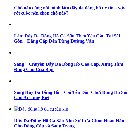
Chỗ nào cũng nói mình làm dây da đồng hồ uy tín – vậy
rốt cuộc nên chọn chỗ nào?
Làm Dây Da Đồng Hồ Cá Sấu Theo Yêu Cầu Tại Sài
Gòn – Đẳng Cấp Đến Từng Đường Vân
Sang – Chuyên Dây Da Đồng Hồ Cao Cấp, Xứng Tầm
Đẳng Cấp Của Bạn
Sang Dây Da Đồng Hồ – Cái Tên Dân Chơi Đồng Hồ Sài
Gòn Ai Cũng Biết
Dây Da Đồng Hồ Cá Sấu Xịn: Sự Lựa Chọn Hoàn Hảo
Cho Đẳng Cấp và Sang Trọng