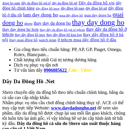
Dây da đồng hồ xịn
dây
dong ho nam
dây da đồng hồ giá rẻ
dây da đồng hồ nữ
đồng hồ chính hãng
dây đồng
dây đồng hồ nam
dây đồng hồ nữ
dây đồng hồ inox
quai
lam day dong ho
hồ ở đâu tốt
quai day dong ho
mua dây đồng hồ
thay day dong ho
dong ho
thay day da dong ho
shero
thay dây da đồng hồ ở
thay day dong ho hcm
thay dây da đồng hồ giá rẻ tphcm
tphcm
thay dây đồng hồ ở hà
thay dây đồng hồ inox
thay dây đồng hồ kim loại
nội
ở tphcm mua dây đồng hồ ở đâu
thay quai đồng hồ
watch strap
Gia công theo tiêu chuẩn hãng:
PP, AP, GP, Piaget, Omega,
Rolex, Blancpain...
Chất lượng tốt nhất
Giá trị tương đương hãng
Dịch vụ
phục vụ tận nơi
Tư vấn làm dây
0906885622
Zalo - Viber
Dây Da Đồng Hồ .Net
Shero chuyên dây da đồng hồ theo tiêu chuẩn chính hãng, bằng da
cá sấu cao cấp nhập khẩu.
Nhằm phục vụ nhu cầu chơi đồng chính hãng thụy sỹ. ACE có thể
truy cập trực tiếp Website:
www.daydadongho.net
để xem sản
phẩm, dây da đồng hồ được chụp lại sau mỗi lần giao khách, chúng
tôi luôn lưu lại ảnh gốc, vì vậy không hề sợ ăn cắp hình ảnh từ bất
kỳ đâu.
Dây da đồng hồ cá sấu do Shero sản xuất thuộc hàng
cao cấp số 1 Việt Nam.