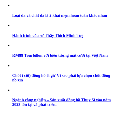
Loại da và chất da là 2 khái niệm hoàn toàn khác nhau
Hành trình của sư Thầy Thích Minh Tuệ
RM88 Tourbillon với biểu tượng mặt cười tại Việt Nam
Chốt ( cốt) đồng hồ là gì? Vì sao phải lựa chọn chốt đồng
hồ xịn
Ngành công nghiệp – Sản xuất đồng hồ Thụy Sĩ vào năm
2023 tồn tại và phát triển.