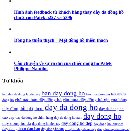
Hình ảnh feedback từ khách hàng thay dây da đồng hồ
cho 2 con Patek 5227 và 5396
Đồng hồ thiên thạch – Mặt đồng hồ thiên thạch
Câu chuyện về sự ra đời của chiếc đồng hồ Patek
Philippe Nautilus
Từ khóa
ban day dong ho
bán day da
ban day da dong ho deo tay
ban quai dong ho
cần mua dây đồng hồ xịn
chỗ nào bán dây đồng hồ
cửa hàng
dong ho
day da dong ho
dây đồng hồ tại tphcm
day da dong ho
day dong ho
cao cap
day da dong ho chinh hang
day da dong ho nam
day dong ho dep
day dong ho da
day dong ho deo tay
day dong ho longines
day dong ho o dau ban
day dong ho xin
dong ho day da omega
dong ho day da thuy si