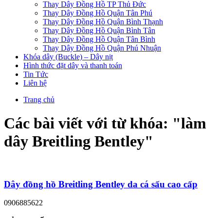
Thay Dây Đồng Hồ TP Thủ Đức
Thay Dây Đồng Hồ Quận Tân Phú
Thay Dây Đồng Hồ Quận Bình Thạnh
Thay Dây Đồng Hồ Quận Bình Tân
Thay Dây Đồng Hồ Quận Tân Bình
Thay Dây Đồng Hồ Quận Phú Nhuận
Khóa dây (Buckle) – Dây nịt
Hình thức đặt dây và thanh toán
Tin Tức
Liên hệ
Trang chủ
Các bài viết với từ khóa: "
làm
dây Breitling Bentley
"
Dây đồng hồ Breitling Bentley da cá sấu cao cấp
0906885622