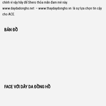
chính vì vậy hãy để Shero thỏa mãn đam mê này.
www.daydadongho.net
–
www.thaydaydongho.vn
là sự lựa chọn tin cậy
cho ACE.
BẢN ĐỒ
FACE VỚI DÂY DA ĐỒNG HỒ