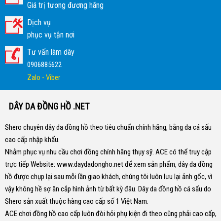
Giá trị tương đương hãng
Dịch vụ
phục vụ tận nơi
Tư vấn làm dây
0906885622
Zalo - Viber
DÂY DA ĐỒNG HỒ .NET
Shero chuyên dây da đồng hồ theo tiêu chuẩn chính hãng, bằng da cá sấu
cao cấp nhập khẩu.
Nhằm phục vụ nhu cầu chơi đồng chính hãng thụy sỹ. ACE có thể truy cập
trực tiếp Website:
www.daydadongho.net
để xem sản phẩm, dây da đồng
hồ được chụp lại sau mỗi lần giao khách, chúng tôi luôn lưu lại ảnh gốc, vì
vậy không hề sợ ăn cắp hình ảnh từ bất kỳ đâu.
Dây da đồng hồ cá sấu do
Shero sản xuất thuộc hàng cao cấp số 1 Việt Nam.
ACE chơi đồng hồ cao cấp luôn đòi hỏi phụ kiện đi theo cũng phải cao cấp,