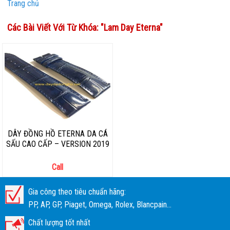
Trang chủ
Các Bài Viết Với Từ Khóa: "
Lam Day Eterna
"
DÂY ĐỒNG HỒ ETERNA DA CÁ
SẤU CAO CẤP – VERSION 2019
Call
Gia công theo tiêu chuẩn hãng:
PP, AP, GP, Piaget, Omega, Rolex, Blancpain...
Chất lượng tốt nhất