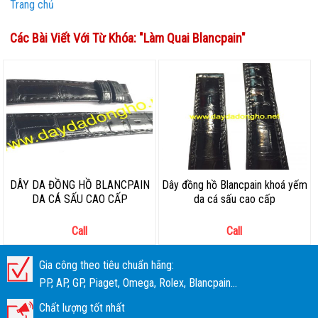
Trang chủ
Các Bài Viết Với Từ Khóa: "
Làm Quai Blancpain
"
DÂY DA ĐỒNG HỒ BLANCPAIN
Dây đồng hồ Blancpain khoá yếm
DA CÁ SẤU CAO CẤP
da cá sấu cao cấp
Call
Call
Gia công theo tiêu chuẩn hãng:
PP, AP, GP, Piaget, Omega, Rolex, Blancpain...
Chất lượng tốt nhất