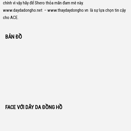
chính vì vậy hãy để Shero thỏa mãn đam mê này.
www.daydadongho.net
–
www.thaydaydongho.vn
là sự lựa chọn tin cậy
cho ACE.
BẢN ĐỒ
FACE VỚI DÂY DA ĐỒNG HỒ