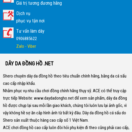
Giá trị tương đương hãng
Dịch vụ
phục vụ tận nơi
Tư vấn làm dây
0906885622
Zalo - Viber
DÂY DA ĐỒNG HỒ .NET
Shero chuyên dây da đồng hồ theo tiêu chuẩn chính hãng, bằng da cá sấu
cao cấp nhập khẩu.
Nhằm phục vụ nhu cầu chơi đồng chính hãng thụy sỹ. ACE có thể truy cập
trực tiếp Website:
www.daydadongho.net
để xem sản phẩm, dây da đồng
hồ được chụp lại sau mỗi lần giao khách, chúng tôi luôn lưu lại ảnh gốc, vì
vậy không hề sợ ăn cắp hình ảnh từ bất kỳ đâu.
Dây da đồng hồ cá sấu do
Shero sản xuất thuộc hàng cao cấp số 1 Việt Nam.
ACE chơi đồng hồ cao cấp luôn đòi hỏi phụ kiện đi theo cũng phải cao cấp,