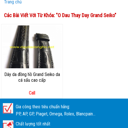
Trang chủ
Các Bài Viết Với Từ Khóa: "
O Dau Thay Day Grand Seiko
"
Dây da đồng hồ Grand Seiko da
cá sấu cao cấp
Call
Gia công theo tiêu chuẩn hãng:
PP, AP, GP, Piaget, Omega, Rolex, Blancpain...
Chất lượng tốt nhất