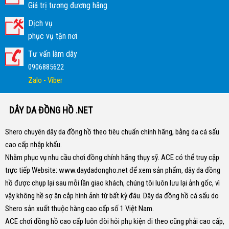
Giá trị tương đương hãng
Dịch vụ
phục vụ tận nơi
Tư vấn làm dây
0906885622
Zalo - Viber
DÂY DA ĐỒNG HỒ .NET
Shero chuyên dây da đồng hồ theo tiêu chuẩn chính hãng, bằng da cá sấu
cao cấp nhập khẩu.
Nhằm phục vụ nhu cầu chơi đồng chính hãng thụy sỹ. ACE có thể truy cập
trực tiếp Website:
www.daydadongho.net
để xem sản phẩm, dây da đồng
hồ được chụp lại sau mỗi lần giao khách, chúng tôi luôn lưu lại ảnh gốc, vì
vậy không hề sợ ăn cắp hình ảnh từ bất kỳ đâu.
Dây da đồng hồ cá sấu do
Shero sản xuất thuộc hàng cao cấp số 1 Việt Nam.
ACE chơi đồng hồ cao cấp luôn đòi hỏi phụ kiện đi theo cũng phải cao cấp,