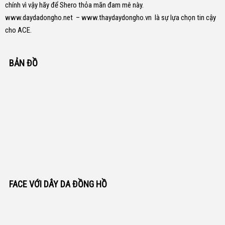
chính vì vậy hãy để Shero thỏa mãn đam mê này.
www.daydadongho.net
–
www.thaydaydongho.vn
là sự lựa chọn tin cậy
cho ACE.
BẢN ĐỒ
FACE VỚI DÂY DA ĐỒNG HỒ