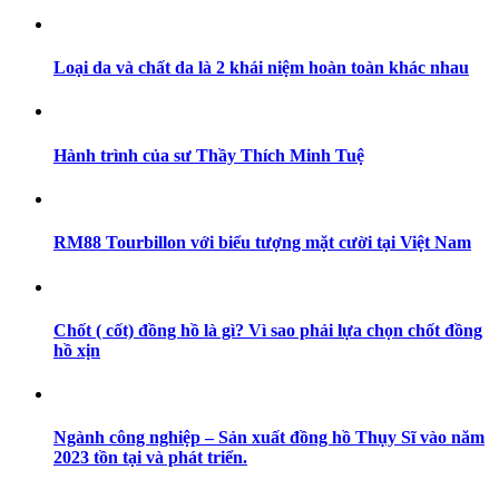
Loại da và chất da là 2 khái niệm hoàn toàn khác nhau
Hành trình của sư Thầy Thích Minh Tuệ
RM88 Tourbillon với biểu tượng mặt cười tại Việt Nam
Chốt ( cốt) đồng hồ là gì? Vì sao phải lựa chọn chốt đồng
hồ xịn
Ngành công nghiệp – Sản xuất đồng hồ Thụy Sĩ vào năm
2023 tồn tại và phát triển.