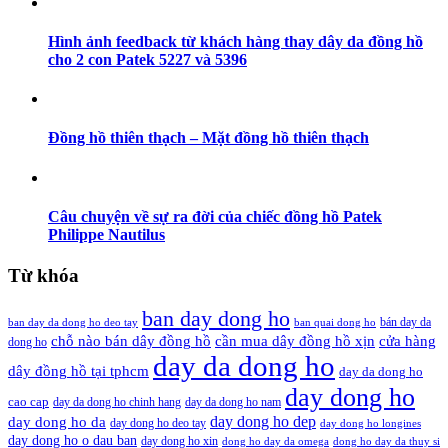
Hình ảnh feedback từ khách hàng thay dây da đồng hồ
cho 2 con Patek 5227 và 5396
Đồng hồ thiên thạch – Mặt đồng hồ thiên thạch
Câu chuyện về sự ra đời của chiếc đồng hồ Patek
Philippe Nautilus
Từ khóa
ban day dong ho
bán day da
ban day da dong ho deo tay
ban quai dong ho
cần mua dây đồng hồ xịn
chỗ nào bán dây đồng hồ
cửa hàng
dong ho
day da dong ho
dây đồng hồ tại tphcm
day da dong ho
day dong ho
cao cap
day da dong ho chinh hang
day da dong ho nam
day dong ho dep
day dong ho da
day dong ho deo tay
day dong ho longines
day dong ho o dau ban
day dong ho xin
dong ho day da omega
dong ho day da thuy si