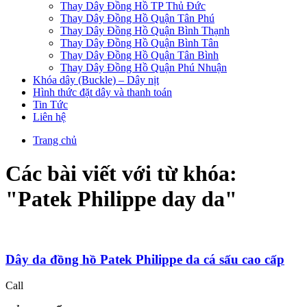
Thay Dây Đồng Hồ TP Thủ Đức
Thay Dây Đồng Hồ Quận Tân Phú
Thay Dây Đồng Hồ Quận Bình Thạnh
Thay Dây Đồng Hồ Quận Bình Tân
Thay Dây Đồng Hồ Quận Tân Bình
Thay Dây Đồng Hồ Quận Phú Nhuận
Khóa dây (Buckle) – Dây nịt
Hình thức đặt dây và thanh toán
Tin Tức
Liên hệ
Trang chủ
Các bài viết với từ khóa:
"
Patek Philippe day da
"
Dây da đồng hồ Patek Philippe da cá sấu cao cấp
Call