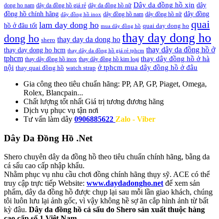
Dây da đồng hồ xịn
dây
dong ho nam
dây da đồng hồ giá rẻ
dây da đồng hồ nữ
đồng hồ chính hãng
dây đồng
dây đồng hồ nam
dây đồng hồ nữ
dây đồng hồ inox
quai
lam day dong ho
hồ ở đâu tốt
quai day dong ho
mua dây đồng hồ
thay day dong ho
dong ho
thay day da dong ho
shero
thay dây da đồng hồ ở
thay day dong ho hcm
thay dây da đồng hồ giá rẻ tphcm
tphcm
thay dây đồng hồ ở hà
thay dây đồng hồ inox
thay dây đồng hồ kim loại
nội
ở tphcm mua dây đồng hồ ở đâu
thay quai đồng hồ
watch strap
Gia công theo tiêu chuẩn hãng:
PP, AP, GP, Piaget, Omega,
Rolex, Blancpain...
Chất lượng tốt nhất
Giá trị tương đương hãng
Dịch vụ
phục vụ tận nơi
Tư vấn làm dây
0906885622
Zalo - Viber
Dây Da Đồng Hồ .Net
Shero chuyên dây da đồng hồ theo tiêu chuẩn chính hãng, bằng da
cá sấu cao cấp nhập khẩu.
Nhằm phục vụ nhu cầu chơi đồng chính hãng thụy sỹ. ACE có thể
truy cập trực tiếp Website:
www.daydadongho.net
để xem sản
phẩm, dây da đồng hồ được chụp lại sau mỗi lần giao khách, chúng
tôi luôn lưu lại ảnh gốc, vì vậy không hề sợ ăn cắp hình ảnh từ bất
kỳ đâu.
Dây da đồng hồ cá sấu do Shero sản xuất thuộc hàng
cao cấp số 1 Việt Nam.