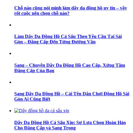
Chỗ nào cũng nói mình làm dây da đồng hồ uy tín – vậy
rốt cuộc nên chọn chỗ nào?
Làm Dây Da Đồng Hồ Cá Sấu Theo Yêu Cầu Tại Sài
Gòn – Đẳng Cấp Đến Từng Đường Vân
Sang – Chuyên Dây Da Đồng Hồ Cao Cấp, Xứng Tầm
Đẳng Cấp Của Bạn
Sang Dây Da Đồng Hồ – Cái Tên Dân Chơi Đồng Hồ Sài
Gòn Ai Cũng Biết
Dây Da Đồng Hồ Cá Sấu Xịn: Sự Lựa Chọn Hoàn Hảo
Cho Đẳng Cấp và Sang Trọng