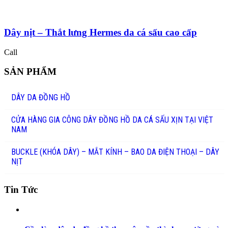
Dây nịt – Thắt lưng Hermes da cá sấu cao cấp
Call
SẢN PHẨM
DÂY DA ĐỒNG HỒ
CỬA HÀNG GIA CÔNG DÂY ĐỒNG HỒ DA CÁ SẤU XỊN TẠI VIỆT
NAM
BUCKLE (KHÓA DÂY) – MẮT KÍNH – BAO DA ĐIỆN THOẠI – DÂY
NỊT
Tin Tức