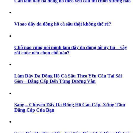
Cần làm dây da đồng hồ theo yêu cầu thì chọn xưởng nào
Vì sao dây da đồng hồ cá sấu thật không thể rẻ?
Chỗ nào cũng nói mình làm dây da đồng hồ uy tín – vậy
rốt cuộc nên chọn chỗ nào?
Làm Dây Da Đồng Hồ Cá Sấu Theo Yêu Cầu Tại Sài
Gòn – Đẳng Cấp Đến Từng Đường Vân
Sang – Chuyên Dây Da Đồng Hồ Cao Cấp, Xứng Tầm
Đẳng Cấp Của Bạn