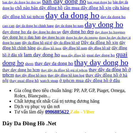
ban day dong ho
bán day da
ban day da dong ho deo tay
ban quai dong ho
cần mua dây đồng hồ xịn
chỗ nào bán dây đồng hồ
cửa hàng
dong ho
day da dong ho
dây đồng hồ tại tphcm
day da dong ho
day dong ho
cao cap
day da dong ho chinh hang
day da dong ho nam
day dong ho dep
day dong ho da
day dong ho deo tay
day dong ho longines
day dong ho o dau ban
day dong ho xin
dong ho day da omega
dong ho day da thuy si
Dây da đồng hồ xịn
dây
dong ho nam
dây da đồng hồ giá rẻ
dây da đồng hồ nữ
đồng hồ chính hãng
dây đồng
dây đồng hồ nam
dây đồng hồ nữ
dây đồng hồ inox
quai
lam day dong ho
hồ ở đâu tốt
quai day dong ho
mua dây đồng hồ
thay day dong ho
dong ho
thay day da dong ho
shero
thay dây da đồng hồ ở
thay day dong ho hcm
thay dây da đồng hồ giá rẻ tphcm
tphcm
thay dây đồng hồ ở hà
thay dây đồng hồ inox
thay dây đồng hồ kim loại
nội
ở tphcm mua dây đồng hồ ở đâu
thay quai đồng hồ
watch strap
Gia công theo tiêu chuẩn hãng:
PP, AP, GP, Piaget, Omega,
Rolex, Blancpain...
Chất lượng tốt nhất
Giá trị tương đương hãng
Dịch vụ
phục vụ tận nơi
Tư vấn làm dây
0906885622
Zalo - Viber
Dây Da Đồng Hồ .Net