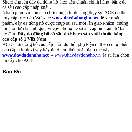
Shero chuyên dây da đồng hồ theo tiêu chuẩn chính hãng, bằng da
cá sấu cao cấp nhập khẩu.
Nhằm phục vụ nhu cầu chơi đồng chính hãng thụy sỹ. ACE có thể
truy cập trực tiếp Website:
www.daydadongho.net
để xem sản
phẩm, dây da đồng hồ được chụp lại sau mỗi lần giao khách, chúng
tôi luôn lưu lại ảnh gốc, vì vậy không hề sợ ăn cắp hình ảnh từ bất
kỳ đâu.
Dây da đồng hồ cá sấu do Shero sản xuất thuộc hàng
cao cấp số 1 Việt Nam.
ACE chơi đồng hồ cao cấp luôn đòi hỏi phụ kiện đi theo cũng phải
cao cấp, chính vì vậy hãy để Shero thỏa mãn đam mê này.
www.daydadongho.net
–
www.thaydaydongho.vn
là sự lựa chọn
tin cậy cho ACE.
Bản Đồ