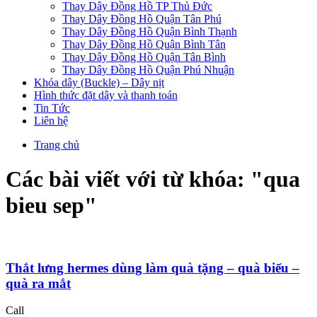
Thay Dây Đồng Hồ TP Thủ Đức
Thay Dây Đồng Hồ Quận Tân Phú
Thay Dây Đồng Hồ Quận Bình Thạnh
Thay Dây Đồng Hồ Quận Bình Tân
Thay Dây Đồng Hồ Quận Tân Bình
Thay Dây Đồng Hồ Quận Phú Nhuận
Khóa dây (Buckle) – Dây nịt
Hình thức đặt dây và thanh toán
Tin Tức
Liên hệ
Trang chủ
Các bài viết với từ khóa: "
qua
bieu sep
"
Thắt lưng hermes dùng làm quà tặng – quà biếu –
quà ra mắt
Call