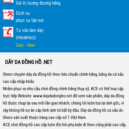
Giá trị tương đương hãng
Dịch vụ
phục vụ tận nơi
Tư vấn làm dây
0906885622
Zalo - Viber
DÂY DA ĐỒNG HỒ .NET
Shero chuyên dây da đồng hồ theo tiêu chuẩn chính hãng, bằng da cá sấu
cao cấp nhập khẩu.
Nhằm phục vụ nhu cầu chơi đồng chính hãng thụy sỹ. ACE có thể truy cập
trực tiếp Website:
www.daydadongho.net
để xem sản phẩm, dây da đồng
hồ được chụp lại sau mỗi lần giao khách, chúng tôi luôn lưu lại ảnh gốc, vì
vậy không hề sợ ăn cắp hình ảnh từ bất kỳ đâu.
Dây da đồng hồ cá sấu do
Shero sản xuất thuộc hàng cao cấp số 1 Việt Nam.
ACE chơi đồng hồ cao cấp luôn đòi hỏi phụ kiện đi theo cũng phải cao cấp,