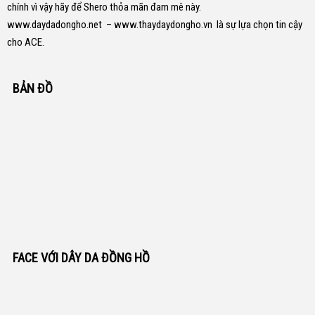
chính vì vậy hãy để Shero thỏa mãn đam mê này.
www.daydadongho.net
–
www.thaydaydongho.vn
là sự lựa chọn tin cậy
cho ACE.
BẢN ĐỒ
FACE VỚI DÂY DA ĐỒNG HỒ