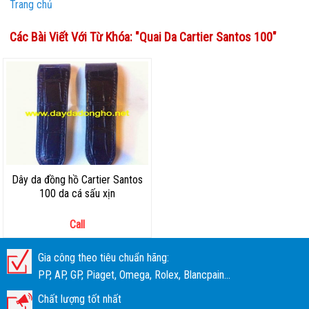
Trang chủ
Các Bài Viết Với Từ Khóa: "
Quai Da Cartier Santos 100
"
Dây da đồng hồ Cartier Santos
100 da cá sấu xịn
Call
Gia công theo tiêu chuẩn hãng:
PP, AP, GP, Piaget, Omega, Rolex, Blancpain...
Chất lượng tốt nhất