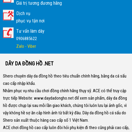
Giá trị tương đương hãng
Dịch vụ
phục vụ tận nơi
Tư vấn làm dây
0906885622
Zalo - Viber
DÂY DA ĐỒNG HỒ .NET
Shero chuyên dây da đồng hồ theo tiêu chuẩn chính hãng, bằng da cá sấu
cao cấp nhập khẩu.
Nhằm phục vụ nhu cầu chơi đồng chính hãng thụy sỹ. ACE có thể truy cập
trực tiếp Website:
www.daydadongho.net
để xem sản phẩm, dây da đồng
hồ được chụp lại sau mỗi lần giao khách, chúng tôi luôn lưu lại ảnh gốc, vì
vậy không hề sợ ăn cắp hình ảnh từ bất kỳ đâu.
Dây da đồng hồ cá sấu do
Shero sản xuất thuộc hàng cao cấp số 1 Việt Nam.
ACE chơi đồng hồ cao cấp luôn đòi hỏi phụ kiện đi theo cũng phải cao cấp,