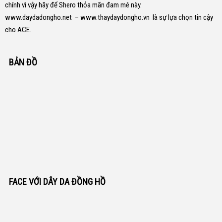
chính vì vậy hãy để Shero thỏa mãn đam mê này.
www.daydadongho.net
–
www.thaydaydongho.vn
là sự lựa chọn tin cậy
cho ACE.
BẢN ĐỒ
FACE VỚI DÂY DA ĐỒNG HỒ