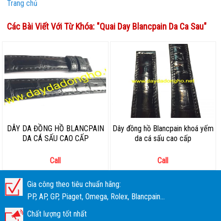
Trang chủ
Các Bài Viết Với Từ Khóa: "
Quai Day Blancpain Da Ca Sau
"
DÂY DA ĐỒNG HỒ BLANCPAIN
Dây đồng hồ Blancpain khoá yếm
DA CÁ SẤU CAO CẤP
da cá sấu cao cấp
Call
Call
Gia công theo tiêu chuẩn hãng:
PP, AP, GP, Piaget, Omega, Rolex, Blancpain...
Chất lượng tốt nhất