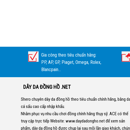
Gia công theo tiêu chuẩn hãng:
PP, AP, GP, Piaget, Omega, Rolex,
Blancpain...
DÂY DA ĐỒNG HỒ .NET
Shero chuyên dây da đồng hồ theo tiêu chuẩn chính hãng, bằng d
cá sấu cao cấp nhập khẩu.
Nhằm phục vụ nhu cầu chơi đồng chính hãng thụy sỹ. ACE có thể
truy cập trực tiếp Website:
www.daydadongho.net
để xem sản
phẩm, dây da đồng hồ được chụp lại sau mỗi lần giao khách, chú