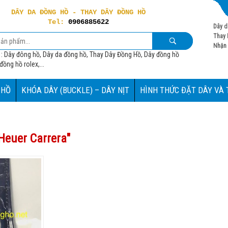
DÂY DA ĐỒNG HỒ - THAY DÂY ĐỒNG HỒ
Tel:
0906885622
Dây d
Thay 
Nhận 
 : Dây đông hồ, Dây da đồng hồ, Thay Dây Đồng Hồ, Dây đồng hồ
ồng hồ rolex,...
 HỒ
KHÓA DÂY (BUCKLE) – DÂY NỊT
HÌNH THỨC ĐẶT DÂY VÀ
Heuer Carrera
"