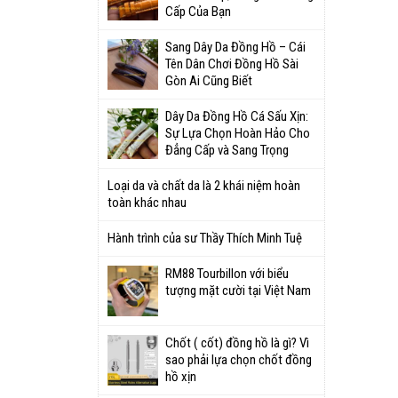
Cấp Của Bạn
Sang Dây Da Đồng Hồ – Cái
Tên Dân Chơi Đồng Hồ Sài
Gòn Ai Cũng Biết
Dây Da Đồng Hồ Cá Sấu Xịn:
Sự Lựa Chọn Hoàn Hảo Cho
Đẳng Cấp và Sang Trọng
Loại da và chất da là 2 khái niệm hoàn
toàn khác nhau
Hành trình của sư Thầy Thích Minh Tuệ
RM88 Tourbillon với biểu
tượng mặt cười tại Việt Nam
Chốt ( cốt) đồng hồ là gì? Vì
sao phải lựa chọn chốt đồng
hồ xịn