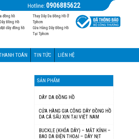
0906885622
Hotline:
a đồng hồ
Thay Dây Da Đồng Hồ Ở
Dây Đồng Hồ
Tphcm
đặt dây đồng hồ
Cửa Hàng Dây Đồng Hồ
Tại Tphcm
 THANH TOÁN
TIN TỨC
LIÊN HỆ
SẢN PHẨM
DÂY DA ĐỒNG HỒ
CỬA HÀNG GIA CÔNG DÂY ĐỒNG HỒ
DA CÁ SẤU XỊN TẠI VIỆT NAM
BUCKLE (KHÓA DÂY) – MẮT KÍNH –
BAO DA ĐIỆN THOẠI – DÂY NỊT