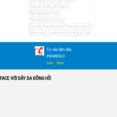
thay dây da đồng hồ giá rẻ tphcm
thay dây da đồng hồ ở tphcm
thay dây đồng hồ inox
thay dây đồng hồ kim loại
thay dây đồng hồ ở hà nội
thay quai đồng hồ
watch strap
ở tphcm mua dây đồng hồ ở đâu
Tư vấn làm dây
0906885622
Zalo - Viber
FACE VỚI DÂY DA ĐỒNG HỒ