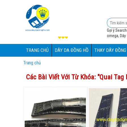
Gợi ý Search
omega, Dây đ
❤❤❤
TRANG CHỦ
DÂY DA ĐỒNG HỒ
THAY DÂY ĐỒNG
Trang chủ
Các Bài Viết Với Từ Khóa: "
Quai Tag 