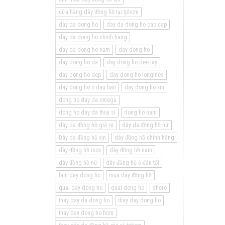
cửa hàng dây đồng hồ tại tphcm
day da dong ho
day da dong ho cao cap
day da dong ho chinh hang
day da dong ho nam
day dong ho
day dong ho da
day dong ho deo tay
day dong ho dep
day dong ho longines
day dong ho o dau ban
day dong ho xin
dong ho day da omega
dong ho day da thuy si
dong ho nam
dây da đồng hồ giá rẻ
dây da đồng hồ nữ
Dây da đồng hồ xịn
dây đồng hồ chính hãng
dây đồng hồ inox
dây đồng hồ nam
dây đồng hồ nữ
dây đồng hồ ở đâu tốt
lam day dong ho
mua dây đồng hồ
quai day dong ho
quai dong ho
shero
thay day da dong ho
thay day dong ho
thay day dong ho hcm