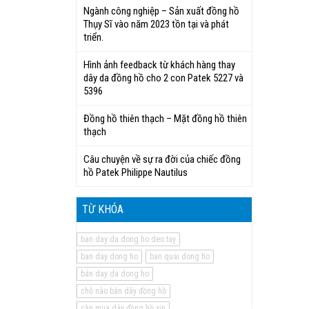
Ngành công nghiệp – Sản xuất đồng hồ
Thụy Sĩ vào năm 2023 tồn tại và phát
triển.
Hình ảnh feedback từ khách hàng thay
dây da đồng hồ cho 2 con Patek 5227 và
5396
Đồng hồ thiên thạch – Mặt đồng hồ thiên
thạch
Câu chuyện về sự ra đời của chiếc đồng
hồ Patek Philippe Nautilus
TỪ KHÓA
ban day da dong ho deo tay
ban day dong ho
ban quai dong ho
bán day da dong ho
chỗ nào bán dây đồng hồ
cần mua dây đồng hồ xịn