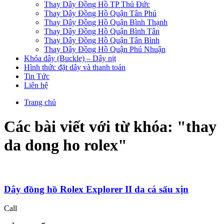
Thay Dây Đồng Hồ TP Thủ Đức
Thay Dây Đồng Hồ Quận Tân Phú
Thay Dây Đồng Hồ Quận Bình Thạnh
Thay Dây Đồng Hồ Quận Bình Tân
Thay Dây Đồng Hồ Quận Tân Bình
Thay Dây Đồng Hồ Quận Phú Nhuận
Khóa dây (Buckle) – Dây nịt
Hình thức đặt dây và thanh toán
Tin Tức
Liên hệ
Trang chủ
Các bài viết với từ khóa: "
thay
da dong ho rolex
"
Dây đồng hồ Rolex Explorer II da cá sấu xịn
Call