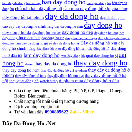
ban day dong ho
bán day da
ban day da dong ho deo tay
ban quai dong ho
cần mua dây đồng hồ xịn
chỗ nào bán dây đồng hồ
cửa hàng
dong ho
day da dong ho
dây đồng hồ tại tphcm
day da dong ho
day dong ho
cao cap
day da dong ho chinh hang
day da dong ho nam
day dong ho dep
day dong ho da
day dong ho deo tay
day dong ho longines
day dong ho o dau ban
day dong ho xin
dong ho day da omega
dong ho day da thuy si
Dây da đồng hồ xịn
dây
dong ho nam
dây da đồng hồ giá rẻ
dây da đồng hồ nữ
đồng hồ chính hãng
dây đồng
dây đồng hồ nam
dây đồng hồ nữ
dây đồng hồ inox
quai
lam day dong ho
hồ ở đâu tốt
quai day dong ho
mua dây đồng hồ
thay day dong ho
dong ho
thay day da dong ho
shero
thay dây da đồng hồ ở
thay day dong ho hcm
thay dây da đồng hồ giá rẻ tphcm
tphcm
thay dây đồng hồ ở hà
thay dây đồng hồ inox
thay dây đồng hồ kim loại
nội
ở tphcm mua dây đồng hồ ở đâu
thay quai đồng hồ
watch strap
Gia công theo tiêu chuẩn hãng:
PP, AP, GP, Piaget, Omega,
Rolex, Blancpain...
Chất lượng tốt nhất
Giá trị tương đương hãng
Dịch vụ
phục vụ tận nơi
Tư vấn làm dây
0906885622
Zalo - Viber
Dây Da Đồng Hồ .Net