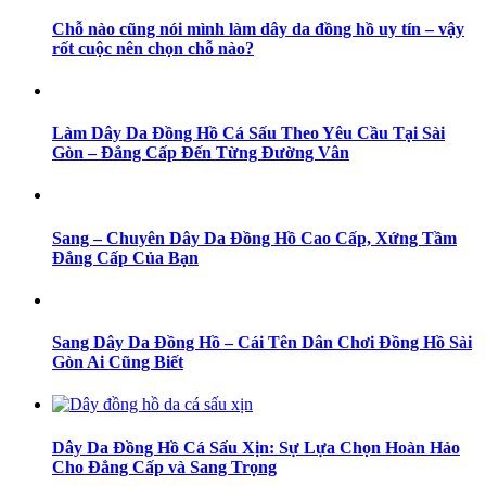
Chỗ nào cũng nói mình làm dây da đồng hồ uy tín – vậy
rốt cuộc nên chọn chỗ nào?
Làm Dây Da Đồng Hồ Cá Sấu Theo Yêu Cầu Tại Sài
Gòn – Đẳng Cấp Đến Từng Đường Vân
Sang – Chuyên Dây Da Đồng Hồ Cao Cấp, Xứng Tầm
Đẳng Cấp Của Bạn
Sang Dây Da Đồng Hồ – Cái Tên Dân Chơi Đồng Hồ Sài
Gòn Ai Cũng Biết
Dây Da Đồng Hồ Cá Sấu Xịn: Sự Lựa Chọn Hoàn Hảo
Cho Đẳng Cấp và Sang Trọng