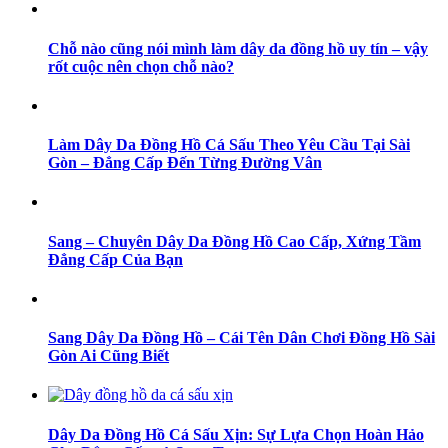
Chỗ nào cũng nói mình làm dây da đồng hồ uy tín – vậy
rốt cuộc nên chọn chỗ nào?
Làm Dây Da Đồng Hồ Cá Sấu Theo Yêu Cầu Tại Sài
Gòn – Đẳng Cấp Đến Từng Đường Vân
Sang – Chuyên Dây Da Đồng Hồ Cao Cấp, Xứng Tầm
Đẳng Cấp Của Bạn
Sang Dây Da Đồng Hồ – Cái Tên Dân Chơi Đồng Hồ Sài
Gòn Ai Cũng Biết
Dây Da Đồng Hồ Cá Sấu Xịn: Sự Lựa Chọn Hoàn Hảo