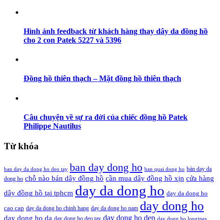
Hình ảnh feedback từ khách hàng thay dây da đồng hồ
cho 2 con Patek 5227 và 5396
Đồng hồ thiên thạch – Mặt đồng hồ thiên thạch
Câu chuyện về sự ra đời của chiếc đồng hồ Patek
Philippe Nautilus
Từ khóa
ban day dong ho
bán day da
ban day da dong ho deo tay
ban quai dong ho
cần mua dây đồng hồ xịn
chỗ nào bán dây đồng hồ
cửa hàng
dong ho
day da dong ho
dây đồng hồ tại tphcm
day da dong ho
day dong ho
cao cap
day da dong ho chinh hang
day da dong ho nam
day dong ho dep
day dong ho da
day dong ho deo tay
day dong ho longines