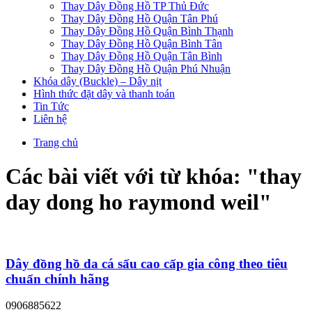
Thay Dây Đồng Hồ TP Thủ Đức
Thay Dây Đồng Hồ Quận Tân Phú
Thay Dây Đồng Hồ Quận Bình Thạnh
Thay Dây Đồng Hồ Quận Bình Tân
Thay Dây Đồng Hồ Quận Tân Bình
Thay Dây Đồng Hồ Quận Phú Nhuận
Khóa dây (Buckle) – Dây nịt
Hình thức đặt dây và thanh toán
Tin Tức
Liên hệ
Trang chủ
Các bài viết với từ khóa: "
thay
day dong ho raymond weil
"
Dây đồng hồ da cá sấu cao cấp gia công theo tiêu
chuẩn chính hãng
0906885622