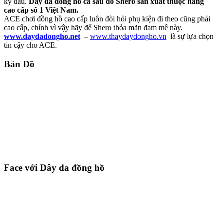
kỳ đâu.
Dây da đồng hồ cá sấu do Shero sản xuất thuộc hàng
cao cấp số 1 Việt Nam.
ACE chơi đồng hồ cao cấp luôn đòi hỏi phụ kiện đi theo cũng phải
cao cấp, chính vì vậy hãy để Shero thỏa mãn đam mê này.
www.daydadongho.net
–
www.thaydaydongho.vn
là sự lựa chọn
tin cậy cho ACE.
Bản Đồ
Face với Dây da đồng hồ