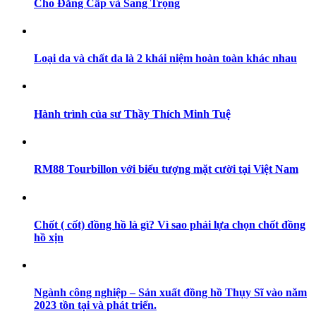
Cho Đẳng Cấp và Sang Trọng
Loại da và chất da là 2 khái niệm hoàn toàn khác nhau
Hành trình của sư Thầy Thích Minh Tuệ
RM88 Tourbillon với biểu tượng mặt cười tại Việt Nam
Chốt ( cốt) đồng hồ là gì? Vì sao phải lựa chọn chốt đồng
hồ xịn
Ngành công nghiệp – Sản xuất đồng hồ Thụy Sĩ vào năm
2023 tồn tại và phát triển.