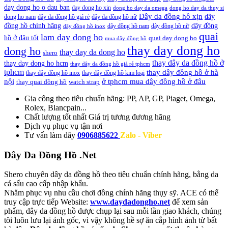
day dong ho o dau ban
day dong ho xin
dong ho day da omega
dong ho day da thuy si
Dây da đồng hồ xịn
dây
dong ho nam
dây da đồng hồ giá rẻ
dây da đồng hồ nữ
đồng hồ chính hãng
dây đồng
dây đồng hồ nam
dây đồng hồ nữ
dây đồng hồ inox
quai
lam day dong ho
hồ ở đâu tốt
quai day dong ho
mua dây đồng hồ
thay day dong ho
dong ho
thay day da dong ho
shero
thay dây da đồng hồ ở
thay day dong ho hcm
thay dây da đồng hồ giá rẻ tphcm
tphcm
thay dây đồng hồ ở hà
thay dây đồng hồ inox
thay dây đồng hồ kim loại
nội
ở tphcm mua dây đồng hồ ở đâu
thay quai đồng hồ
watch strap
Gia công theo tiêu chuẩn hãng:
PP, AP, GP, Piaget, Omega,
Rolex, Blancpain...
Chất lượng tốt nhất
Giá trị tương đương hãng
Dịch vụ
phục vụ tận nơi
Tư vấn làm dây
0906885622
Zalo - Viber
Dây Da Đồng Hồ .Net
Shero chuyên dây da đồng hồ theo tiêu chuẩn chính hãng, bằng da
cá sấu cao cấp nhập khẩu.
Nhằm phục vụ nhu cầu chơi đồng chính hãng thụy sỹ. ACE có thể
truy cập trực tiếp Website:
www.daydadongho.net
để xem sản
phẩm, dây da đồng hồ được chụp lại sau mỗi lần giao khách, chúng
tôi luôn lưu lại ảnh gốc, vì vậy không hề sợ ăn cắp hình ảnh từ bất