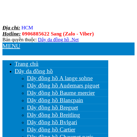
Địa chỉ:
HCM
Hotline:
0906885622 Sang (Zalo - Viber)
Bản quyền thuộc:
Dây da đồng hồ .Net
MENU
Trang chủ
Dây da đồng hồ
Dây đồng hồ A lange sohne
Dây đồng hồ Audemars piguet
Dây đồng hồ Baume mercier
Dây đồng hồ Blancpain
Dây đồng hồ Breguet
Dây đồng hồ Breitling
Dây đồng hồ Bvlgari
Dây đồng hồ Cartier
Dây đồng hồ Chaumet paris