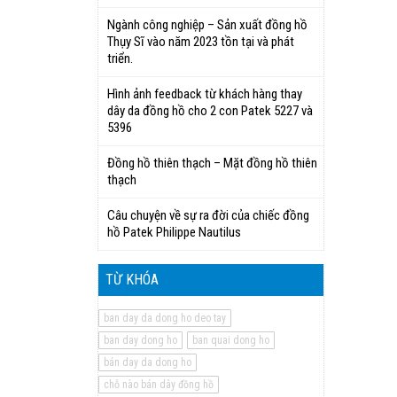
Ngành công nghiệp – Sản xuất đồng hồ
Thụy Sĩ vào năm 2023 tồn tại và phát
triển.
Hình ảnh feedback từ khách hàng thay
dây da đồng hồ cho 2 con Patek 5227 và
5396
Đồng hồ thiên thạch – Mặt đồng hồ thiên
thạch
Câu chuyện về sự ra đời của chiếc đồng
hồ Patek Philippe Nautilus
TỪ KHÓA
ban day da dong ho deo tay
ban day dong ho
ban quai dong ho
bán day da dong ho
chỗ nào bán dây đồng hồ