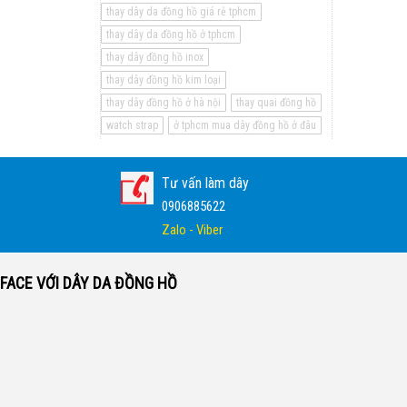
thay dây da đồng hồ giá rẻ tphcm
thay dây da đồng hồ ở tphcm
thay dây đồng hồ inox
thay dây đồng hồ kim loại
thay dây đồng hồ ở hà nội
thay quai đồng hồ
watch strap
ở tphcm mua dây đồng hồ ở đâu
Tư vấn làm dây
0906885622
Zalo - Viber
FACE VỚI DÂY DA ĐỒNG HỒ