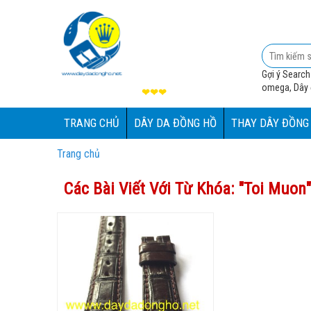
Gợi ý Search
omega, Dây đ
❤❤❤
TRANG CHỦ
DÂY DA ĐỒNG HỒ
THAY DÂY ĐỒNG
Trang chủ
Các Bài Viết Với Từ Khóa: "
Toi Muon
"