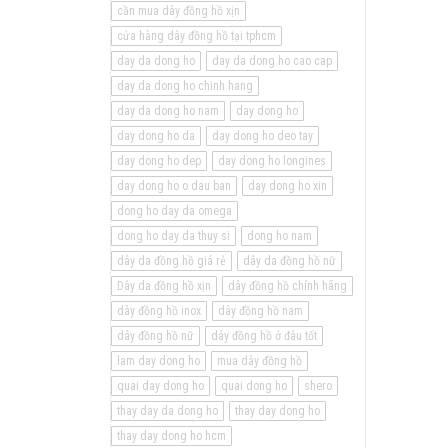
cần mua dây đồng hồ xịn
cửa hàng dây đồng hồ tại tphcm
day da dong ho
day da dong ho cao cap
day da dong ho chinh hang
day da dong ho nam
day dong ho
day dong ho da
day dong ho deo tay
day dong ho dep
day dong ho longines
day dong ho o dau ban
day dong ho xin
dong ho day da omega
dong ho day da thuy si
dong ho nam
dây da đồng hồ giá rẻ
dây da đồng hồ nữ
Dây da đồng hồ xịn
dây đồng hồ chính hãng
dây đồng hồ inox
dây đồng hồ nam
dây đồng hồ nữ
dây đồng hồ ở đâu tốt
lam day dong ho
mua dây đồng hồ
quai day dong ho
quai dong ho
shero
thay day da dong ho
thay day dong ho
thay day dong ho hcm