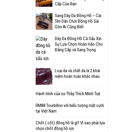
Cấp Của Bạn
Sang Dây Da Đồng Hồ – Cái
Tên Dân Chơi Đồng Hồ Sài
Gòn Ai Cũng Biết
Dây Da Đồng Hồ Cá Sấu Xịn:
Sự Lựa Chọn Hoàn Hảo Cho
Đẳng Cấp và Sang Trọng
Loại da và chất da là 2 khái
niệm hoàn toàn khác nhau
Hành trình của sư Thầy Thích Minh Tuệ
RM88 Tourbillon với biểu tượng mặt cười
tại Việt Nam
Chốt ( cốt) đồng hồ là gì? Vì sao phải lựa
chọn chốt đồng hồ xịn