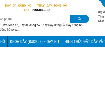
DÂY DA ĐỒNG HỒ - THAY DÂY ĐỒNG HỒ
Tel:
0906885622
Dây d
Thay 
Nhận 
 : Dây đông hồ, Dây da đồng hồ, Thay Dây Đồng Hồ, Dây đồng hồ
ồng hồ rolex,...
 HỒ
KHÓA DÂY (BUCKLE) – DÂY NỊT
HÌNH THỨC ĐẶT DÂY VÀ