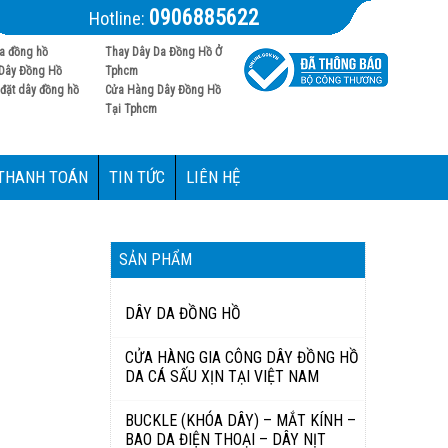
0906885622
Hotline:
a đồng hồ
Thay Dây Da Đồng Hồ Ở
Dây Đồng Hồ
Tphcm
đặt dây đồng hồ
Cửa Hàng Dây Đồng Hồ
Tại Tphcm
 THANH TOÁN
TIN TỨC
LIÊN HỆ
SẢN PHẨM
DÂY DA ĐỒNG HỒ
CỬA HÀNG GIA CÔNG DÂY ĐỒNG HỒ
DA CÁ SẤU XỊN TẠI VIỆT NAM
BUCKLE (KHÓA DÂY) – MẮT KÍNH –
BAO DA ĐIỆN THOẠI – DÂY NỊT