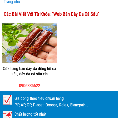
Trang chủ
Các Bài Viết Với Từ Khóa: "
Web Bán Dây Da Cá Sấu
"
Cửa hàng bán dây da đồng hồ cá
sấu, dây da cá sấu xịn
0906885622
Gia công theo tiêu chuẩn hãng:
PP, AP, GP, Piaget, Omega, Rolex, Blancpain...
Chất lượng tốt nhất