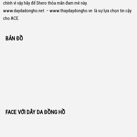
chính vì vậy hãy để Shero thỏa mãn đam mê này.
www.daydadongho.net
–
www.thaydaydongho.vn
là sự lựa chọn tin cậy
cho ACE.
BẢN ĐỒ
FACE VỚI DÂY DA ĐỒNG HỒ