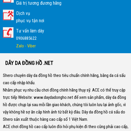
Giá trị tương đương hãng
Dịch vụ
phục vụ tận nơi
Tư vấn làm dây
0906885622
Zalo - Viber
DÂY DA ĐỒNG HỒ .NET
Shero chuyên dây da đồng hồ theo tiêu chuẩn chính hãng, bằng da cá sấu
cao cấp nhập khẩu.
Nhằm phục vụ nhu cầu chơi đồng chính hãng thụy sỹ. ACE có thể truy cập
trực tiếp Website:
www.daydadongho.net
để xem sản phẩm, dây da đồng
hồ được chụp lại sau mỗi lần giao khách, chúng tôi luôn lưu lại ảnh gốc, vì
vậy không hề sợ ăn cắp hình ảnh từ bất kỳ đâu.
Dây da đồng hồ cá sấu do
Shero sản xuất thuộc hàng cao cấp số 1 Việt Nam.
ACE chơi đồng hồ cao cấp luôn đòi hỏi phụ kiện đi theo cũng phải cao cấp,