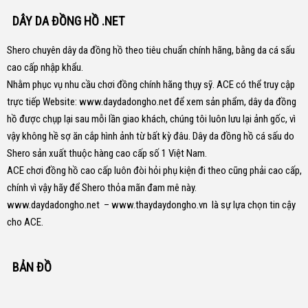
DÂY DA ĐỒNG HỒ .NET
Shero chuyên dây da đồng hồ theo tiêu chuẩn chính hãng, bằng da cá sấu
cao cấp nhập khẩu.
Nhằm phục vụ nhu cầu chơi đồng chính hãng thụy sỹ. ACE có thể truy cập
trực tiếp Website:
www.daydadongho.net
để xem sản phẩm, dây da đồng
hồ được chụp lại sau mỗi lần giao khách, chúng tôi luôn lưu lại ảnh gốc, vì
vậy không hề sợ ăn cắp hình ảnh từ bất kỳ đâu.
Dây da đồng hồ cá sấu do
Shero sản xuất thuộc hàng cao cấp số 1 Việt Nam.
ACE chơi đồng hồ cao cấp luôn đòi hỏi phụ kiện đi theo cũng phải cao cấp,
chính vì vậy hãy để Shero thỏa mãn đam mê này.
www.daydadongho.net
–
www.thaydaydongho.vn
là sự lựa chọn tin cậy
cho ACE.
BẢN ĐỒ