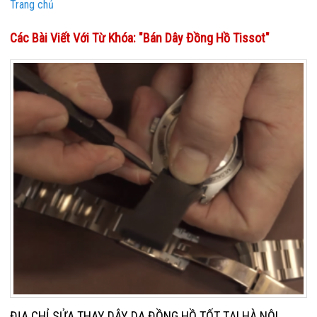
Trang chủ
Các Bài Viết Với Từ Khóa: "bán Dây Đồng Hồ Tissot"
ĐỊA CHỈ SỬA THAY DÂY DA ĐỒNG HỒ TỐT TẠI HÀ NỘI