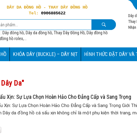
DÂY DA ĐỒNG HỒ - THAY DÂY ĐỒNG HỒ
Tel:
0906885622
Dây d
Thay 
Nhận 
 : Dây đông hồ, Dây da đồng hồ, Thay Dây Đồng Hồ, Dây đồng hồ
ồng hồ rolex,...
 HỒ
KHÓA DÂY (BUCKLE) – DÂY NỊT
HÌNH THỨC ĐẶT DÂY VÀ
 Dây Da"
ấu Xịn: Sự Lựa Chọn Hoàn Hảo Cho Đẳng Cấp và Sang Trọng
u Xịn: Sự Lựa Chọn Hoàn Hảo Cho Đẳng Cấp và Sang Trọng Giới Th
 Dây da đồng hồ cá sấu xịn không chỉ là một phụ kiện thời trang, m