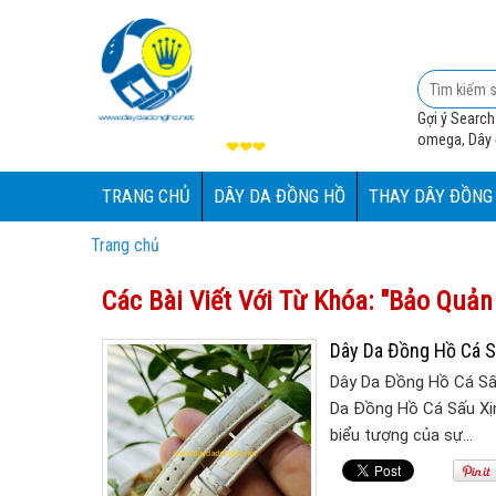
Gợi ý Search
omega, Dây đ
❤❤❤
TRANG CHỦ
DÂY DA ĐỒNG HỒ
THAY DÂY ĐỒNG
Trang chủ
Các Bài Viết Với Từ Khóa: "Bảo Quản
Dây Da Đồng Hồ Cá S
Dây Da Đồng Hồ Cá Sấ
Da Đồng Hồ Cá Sấu Xịn
biểu tượng của sự…