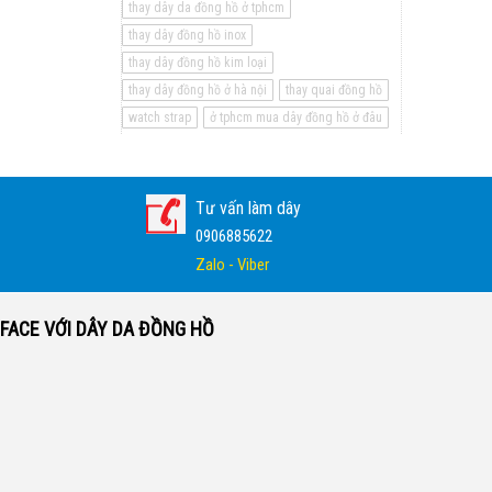
thay dây da đồng hồ ở tphcm
thay dây đồng hồ inox
thay dây đồng hồ kim loại
thay dây đồng hồ ở hà nội
thay quai đồng hồ
watch strap
ở tphcm mua dây đồng hồ ở đâu
Tư vấn làm dây
0906885622
Zalo - Viber
FACE VỚI DÂY DA ĐỒNG HỒ