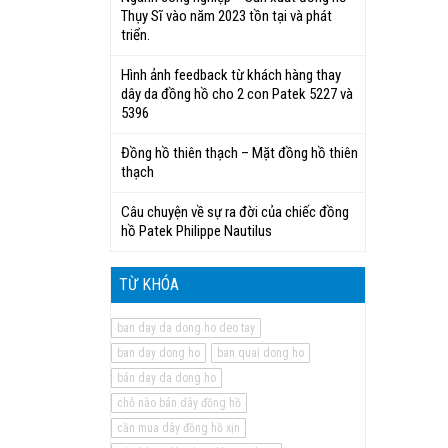
Thụy Sĩ vào năm 2023 tồn tại và phát
triển.
Hình ảnh feedback từ khách hàng thay
dây da đồng hồ cho 2 con Patek 5227 và
5396
Đồng hồ thiên thạch – Mặt đồng hồ thiên
thạch
Câu chuyện về sự ra đời của chiếc đồng
hồ Patek Philippe Nautilus
TỪ KHÓA
ban day da dong ho deo tay
ban day dong ho
ban quai dong ho
bán day da dong ho
chỗ nào bán dây đồng hồ
cần mua dây đồng hồ xịn