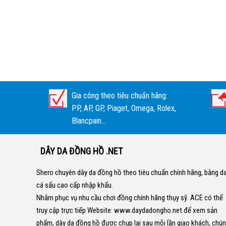
Gia công theo tiêu chuẩn hãng:
PP, AP, GP, Piaget, Omega, Rolex,
Blancpain...
DÂY DA ĐỒNG HỒ .NET
Shero chuyên dây da đồng hồ theo tiêu chuẩn chính hãng, bằng d
cá sấu cao cấp nhập khẩu.
Nhằm phục vụ nhu cầu chơi đồng chính hãng thụy sỹ. ACE có thể
truy cập trực tiếp Website:
www.daydadongho.net
để xem sản
phẩm, dây da đồng hồ được chụp lại sau mỗi lần giao khách, chú