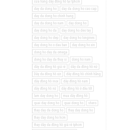
cửa hàng dây đồng hồ tại tphcm
day da dong ho
day da dong ho cao cap
day da dong ho chinh hang
day da dong ho nam
day dong ho
day dong ho da
day dong ho deo tay
day dong ho dep
day dong ho longines
day dong ho o dau ban
day dong ho xin
dong ho day da omega
dong ho day da thuy si
dong ho nam
dây da đồng hồ giá rẻ
dây da đồng hồ nữ
Dây da đồng hồ xịn
dây đồng hồ chính hãng
dây đồng hồ inox
dây đồng hồ nam
dây đồng hồ nữ
dây đồng hồ ở đâu tốt
lam day dong ho
mua dây đồng hồ
quai day dong ho
quai dong ho
shero
thay day da dong ho
thay day dong ho
thay day dong ho hcm
thay dây da đồng hồ giá rẻ tphcm