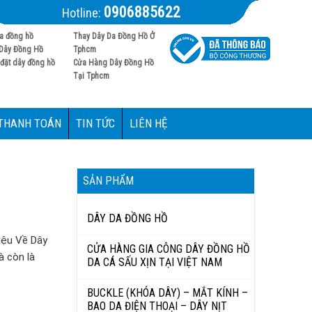
0906885622
Hotline:
a đồng hồ
Thay Dây Da Đồng Hồ Ở
Dây Đồng Hồ
Tphcm
đặt dây đồng hồ
Cửa Hàng Dây Đồng Hồ
Tại Tphcm
 THANH TOÁN
TIN TỨC
LIÊN HỆ
SẢN PHẨM
DÂY DA ĐỒNG HỒ
iệu Về Dây
CỬA HÀNG GIA CÔNG DÂY ĐỒNG HỒ
à còn là
DA CÁ SẤU XỊN TẠI VIỆT NAM
BUCKLE (KHÓA DÂY) – MẮT KÍNH –
BAO DA ĐIỆN THOẠI – DÂY NỊT