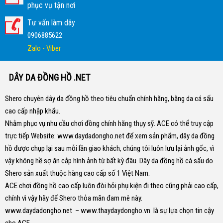
phục vụ tận nơi
Tư vấn làm dây
0906885622
Zalo - Viber
DÂY DA ĐỒNG HỒ .NET
Shero chuyên dây da đồng hồ theo tiêu chuẩn chính hãng, bằng da cá sấu
cao cấp nhập khẩu.
Nhằm phục vụ nhu cầu chơi đồng chính hãng thụy sỹ. ACE có thể truy cập
trực tiếp Website:
www.daydadongho.net
để xem sản phẩm, dây da đồng
hồ được chụp lại sau mỗi lần giao khách, chúng tôi luôn lưu lại ảnh gốc, vì
vậy không hề sợ ăn cắp hình ảnh từ bất kỳ đâu.
Dây da đồng hồ cá sấu do
Shero sản xuất thuộc hàng cao cấp số 1 Việt Nam.
ACE chơi đồng hồ cao cấp luôn đòi hỏi phụ kiện đi theo cũng phải cao cấp,
chính vì vậy hãy để Shero thỏa mãn đam mê này.
www.daydadongho.net
–
www.thaydaydongho.vn
là sự lựa chọn tin cậy