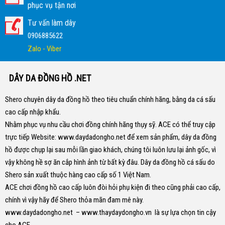
phục vụ tận nơi
Tư vấn làm dây
0906885622
Zalo - Viber
DÂY DA ĐỒNG HỒ .NET
Shero chuyên dây da đồng hồ theo tiêu chuẩn chính hãng, bằng da cá sấu
cao cấp nhập khẩu.
Nhằm phục vụ nhu cầu chơi đồng chính hãng thụy sỹ. ACE có thể truy cập
trực tiếp Website:
www.daydadongho.net
để xem sản phẩm, dây da đồng
hồ được chụp lại sau mỗi lần giao khách, chúng tôi luôn lưu lại ảnh gốc, vì
vậy không hề sợ ăn cắp hình ảnh từ bất kỳ đâu.
Dây da đồng hồ cá sấu do
Shero sản xuất thuộc hàng cao cấp số 1 Việt Nam.
ACE chơi đồng hồ cao cấp luôn đòi hỏi phụ kiện đi theo cũng phải cao cấp,
chính vì vậy hãy để Shero thỏa mãn đam mê này.
www.daydadongho.net
–
www.thaydaydongho.vn
là sự lựa chọn tin cậy