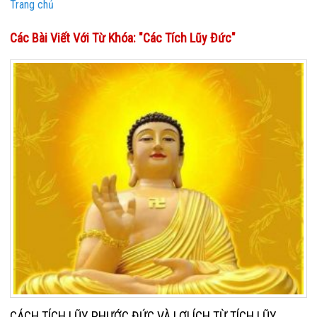
Trang chủ
Các Bài Viết Với Từ Khóa: "các Tích Lũy Đức"
CÁCH TÍCH LŨY PHƯỚC ĐỨC VÀ LỢI ÍCH TỪ TÍCH LŨY