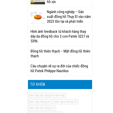
hồ xịn
Ngành công nghiệp – Sản
xuất đồng hồ Thụy Sĩ vào năm
2023 tồn tại và phát triển.
Hình ảnh feedback từ khách hàng thay
dây da đồng hồ cho 2 con Patek 5227 và
5396
Đồng hồ thiên thạch – Mặt đồng hồ thiên
thạch
Câu chuyện về sự ra đời của chiếc đồng
hồ Patek Philippe Nautilus
TỪ KHÓA
ban day da dong ho deo tay
ban day dong ho
ban quai dong ho
bán day da dong ho