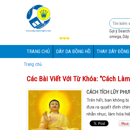
Gợi ý Search
omega, Dây đ
❤❤❤
TRANG CHỦ
DÂY DA ĐỒNG HỒ
THAY DÂY ĐỒNG
Trang chủ
Các Bài Viết Với Từ Khóa: "cách Là
CÁCH TÍCH LŨY PHƯ
Trên hết, bạn không bị
đưa ra quyết định chín
nhẫn nhục, làm hóa hi