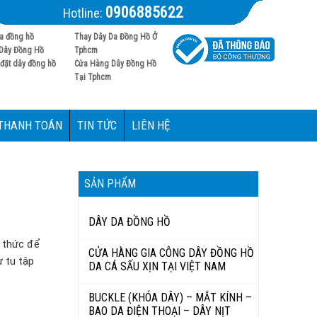
0906885622
Hotline:
a đồng hồ
Thay Dây Da Đồng Hồ Ở
Dây Đồng Hồ
Tphcm
đặt dây đồng hồ
Cửa Hàng Dây Đồng Hồ
Tại Tphcm
 THANH TOÁN
TIN TỨC
LIÊN HỆ
SẢN PHẨM
DÂY DA ĐỒNG HỒ
h thức để
CỬA HÀNG GIA CÔNG DÂY ĐỒNG HỒ
ự tu tập
DA CÁ SẤU XỊN TẠI VIỆT NAM
BUCKLE (KHÓA DÂY) – MẮT KÍNH –
BAO DA ĐIỆN THOẠI – DÂY NỊT