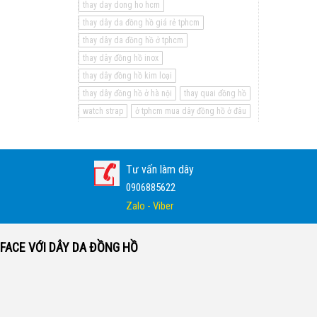
thay day dong ho hcm
thay dây da đồng hồ giá rẻ tphcm
thay dây da đồng hồ ở tphcm
thay dây đồng hồ inox
thay dây đồng hồ kim loại
thay dây đồng hồ ở hà nội
thay quai đồng hồ
watch strap
ở tphcm mua dây đồng hồ ở đâu
Tư vấn làm dây
0906885622
Zalo - Viber
FACE VỚI DÂY DA ĐỒNG HỒ