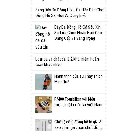
Sang Dây Da Đồng Hồ – Cái Tên Dân Chơi
Đồng Hồ Sài Gòn Ai Cũng Biết
Dây Da Đồng Hồ Cá Sấu Xịn:
Sự Lựa Chọn Hoàn Hảo Cho
Đẳng Cấp và Sang Trọng
Loại da và chất da là 2 khái niệm hoàn
toàn khác nhau
Hành trình của sư Thầy Thích
Minh Tuệ
RM88 Tourbillon với biểu
tượng mặt cười tại Việt Nam
Chốt ( cốt) đồng hồ là gì? Vì
sao phải lựa chọn chốt đồng