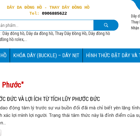
DÂY DA ĐỒNG HỒ - THAY DÂY ĐỒNG HỒ
Tel:
0906885622
Dây d
Thay 
Nhận 
 : Dây đông hồ, Dây da đồng hồ, Thay Dây Đồng Hồ, Dây đồng hồ
ồng hồ rolex,...
 HỒ
KHÓA DÂY (BUCKLE) – DÂY NỊT
HÌNH THỨC ĐẶT DÂY VÀ
m Phước"
ỚC ĐỨC VÀ LỢI ÍCH TỪ TÍCH LŨY PHƯỚC ĐỨC
 dao động tâm lý trước sự vui buồn đối đãi mà chỉ biết yên lặng tỉn
h xác lợi mình lợi người. Trạng thái tâm thức này là đỉnh điểm của s
ện…