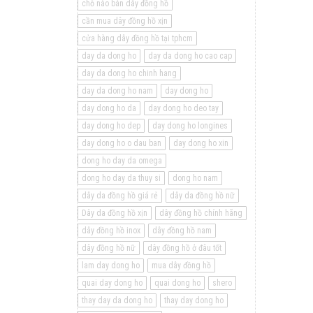
chỗ nào bán dây đồng hồ
cần mua dây đồng hồ xịn
cửa hàng dây đồng hồ tại tphcm
day da dong ho
day da dong ho cao cap
day da dong ho chinh hang
day da dong ho nam
day dong ho
day dong ho da
day dong ho deo tay
day dong ho dep
day dong ho longines
day dong ho o dau ban
day dong ho xin
dong ho day da omega
dong ho day da thuy si
dong ho nam
dây da đồng hồ giá rẻ
dây da đồng hồ nữ
Dây da đồng hồ xịn
dây đồng hồ chính hãng
dây đồng hồ inox
dây đồng hồ nam
dây đồng hồ nữ
dây đồng hồ ở đâu tốt
lam day dong ho
mua dây đồng hồ
quai day dong ho
quai dong ho
shero
thay day da dong ho
thay day dong ho